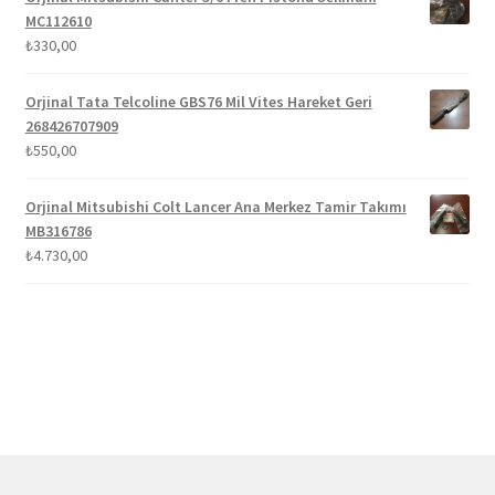
MC112610
₺
330,00
Orjinal Tata Telcoline GBS76 Mil Vites Hareket Geri
268426707909
₺
550,00
Orjinal Mitsubishi Colt Lancer Ana Merkez Tamir Takımı
MB316786
₺
4.730,00