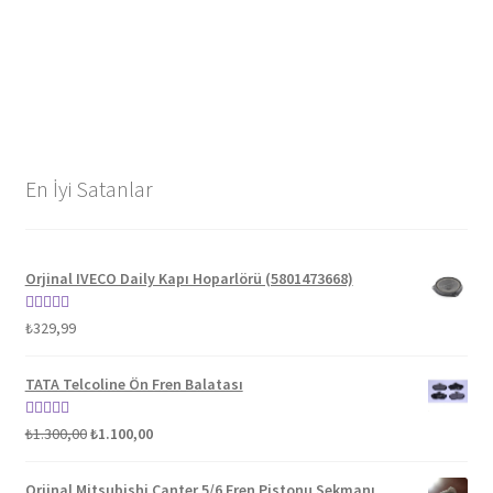
En İyi Satanlar
Orjinal IVECO Daily Kapı Hoparlörü (5801473668)
5 üzerinden
₺
329,99
5.00
oy aldı
TATA Telcoline Ön Fren Balatası
5 üzerinden
₺
1.300,00
₺
1.100,00
5.00
oy aldı
Orjinal Mitsubishi Canter 5/6 Fren Pistonu Sekmanı