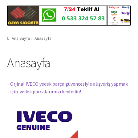
Ana Sayfa
Anasayfa
Anasayfa
Orjinal IVECO yedek parça güvencesiyle alışveriş yapmak
için yedek parçalarımızı keyfedin!