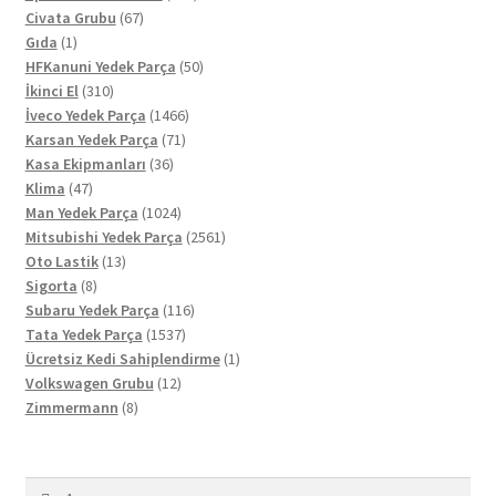
Civata Grubu
67
Gıda
1
HFKanuni Yedek Parça
50
İkinci El
310
İveco Yedek Parça
1466
Karsan Yedek Parça
71
Kasa Ekipmanları
36
Klima
47
Man Yedek Parça
1024
Mitsubishi Yedek Parça
2561
Oto Lastik
13
Sigorta
8
Subaru Yedek Parça
116
Tata Yedek Parça
1537
Ücretsiz Kedi Sahiplendirme
1
Volkswagen Grubu
12
Zimmermann
8