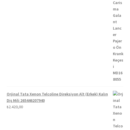
Orjinal Tata Xenon Telcoline Direksiyon Alt (Erkek) Kalın
Diş Mili 265446207940
₺
2.420,00