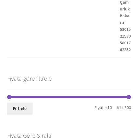
Fiyata göre filtrele
En
En
Fiyat:
₺10
—
₺14.300
Filtrele
düş
yük
fiya
fiya
Fiyata Göre Sırala