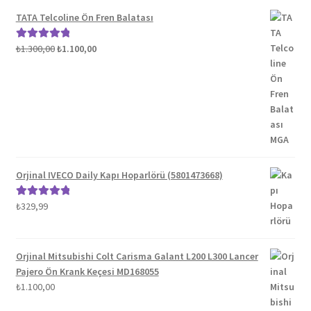
TATA Telcoline Ön Fren Balatası
Orijinal
Şu
₺
1.300,00
₺
1.100,00
5 üzerinden
fiyat:
andaki
5.00
oy aldı
₺1.300,00.
fiyat:
₺1.100,00.
Orjinal IVECO Daily Kapı Hoparlörü (5801473668)
₺
329,99
5 üzerinden
5.00
oy aldı
Orjinal Mitsubishi Colt Carisma Galant L200 L300 Lancer
Pajero Ön Krank Keçesi MD168055
₺
1.100,00