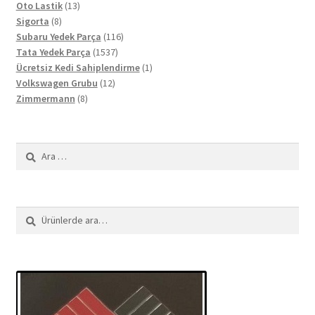
13
ürün
Oto Lastik
13
8
ürün
Sigorta
8
ürün
116
Subaru Yedek Parça
116
1537
ürün
Tata Yedek Parça
1537
ürün
1
Ücretsiz Kedi Sahiplendirme
1
12
ürün
Volkswagen Grubu
12
8
ürün
Zimmermann
8
ürün
Arama:
Ara:
Ara