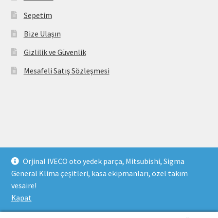
Sepetim
Bize Ulaşın
Gizlilik ve Güvenlik
Mesafeli Satış Sözleşmesi
Copyright 2021 © parcavs.com Tüm hakları saklıdır. Kredi
Orjinal IVECO oto yedek parça, Mitsubishi, Sigma
kartı bilgileriniz 256bit SSL sertifikası ile korunmaktadır.
General Klima çeşitleri, kasa ekipmanları, özel takım
vesaire!
Kapat