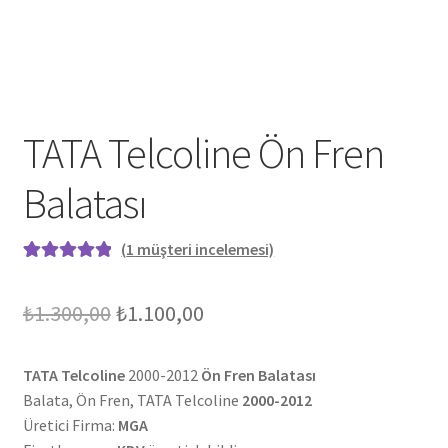
TATA Telcoline Ön Fren
Balatası
(
1
müşteri incelemesi)
1
müşteri
puanına
Orijinal
Şu
₺
1.300,00
₺
1.100,00
dayanarak 5
fiyat:
andaki
üzerinden
5.00
TATA Telcoline
puan
2000-2012
Ön Fren Balatası
₺1.300,00.
fiyat:
aldı
Balata, Ön Fren, TATA Telcoline
2000-2012
₺1.100,00.
Üretici Firma:
MGA