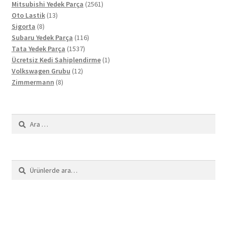
ürün
2561
Mitsubishi Yedek Parça
2561
13
ürün
Oto Lastik
13
8
ürün
Sigorta
8
ürün
116
Subaru Yedek Parça
116
1537
ürün
Tata Yedek Parça
1537
ürün
1
Ücretsiz Kedi Sahiplendirme
1
12
ürün
Volkswagen Grubu
12
8
ürün
Zimmermann
8
ürün
Arama:
Ara:
Ara