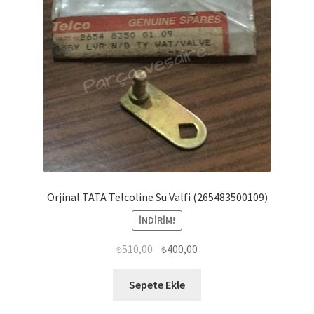
Orjinal TATA Telcoline Su Valfi (265483500109)
İNDIRIM!
Orijinal
Şu
₺
510,00
₺
400,00
fiyat:
andaki
₺510,00.
fiyat:
Sepete Ekle
₺400,00.