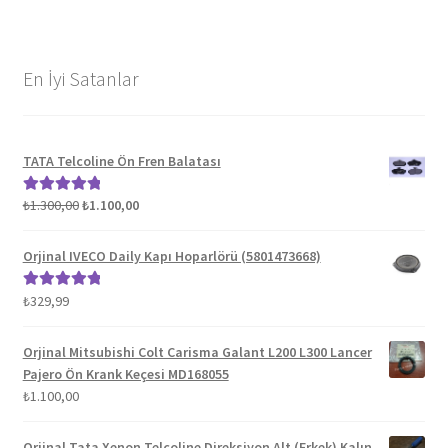
En İyi Satanlar
TATA Telcoline Ön Fren Balatası
Orijinal
Şu
₺
1.300,00
₺
1.100,00
5 üzerinden
fiyat:
andaki
5.00
oy aldı
₺1.300,00.
fiyat:
Orjinal IVECO Daily Kapı Hoparlörü (5801473668)
₺1.100,00.
₺
329,99
5 üzerinden
5.00
oy aldı
Orjinal Mitsubishi Colt Carisma Galant L200 L300 Lancer
Pajero Ön Krank Keçesi MD168055
₺
1.100,00
Orjinal Tata Xenon Telcoline Direksiyon Alt (Erkek) Kalın