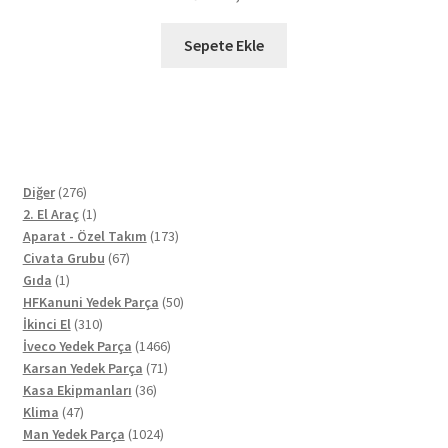
Sepete Ekle
276
Diğer
276
ürün
1
2. El Araç
1
ürün
173
Aparat - Özel Takım
173
67
ürün
Civata Grubu
67
1
ürün
Gıda
1
ürün
50
HFKanuni Yedek Parça
50
310
ürün
İkinci El
310
ürün
1466
İveco Yedek Parça
1466
71
ürün
Karsan Yedek Parça
71
36
ürün
Kasa Ekipmanları
36
47
ürün
Klima
47
ürün
1024
Man Yedek Parça
1024