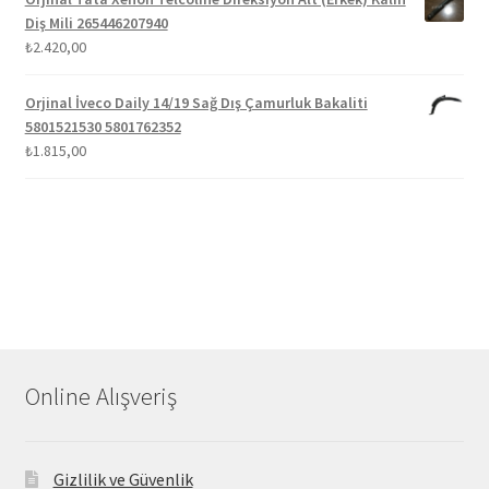
Diş Mili 265446207940
₺
2.420,00
Orjinal İveco Daily 14/19 Sağ Dış Çamurluk Bakaliti
5801521530 5801762352
₺
1.815,00
Online Alışveriş
Gizlilik ve Güvenlik