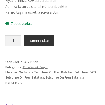
Fiyatlarımıza
KDV
ücreti dahildir
Adınıza
faturalı
olarak gönderilecektir.
Kargo
taşıma ücreti
alıcıya
aittir.
7 adet stokta
TATA
Sepete Ekle
Telcoline
Ön
Fren
Balatası
Stok kodu:
55477-TStok
Kategoriler:
Tata Yedek Parça
adet
Etiketler:
Ön Balata Telcoline
,
Ön Fren Balatası Telcoline
,
TATA
Telcoline Ön Fren Balatası
,
Telcoline Ön Fren Balatası
Marka:
MGA