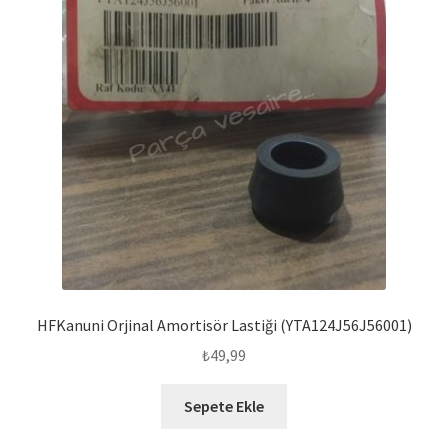
HFKanuni Orjinal Amortisör Lastiği (YTA124J56J56001)
₺
49,99
Sepete Ekle