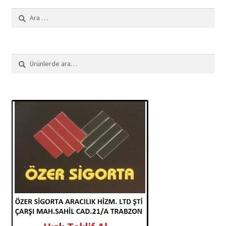
Arama:
Ara:
Ara