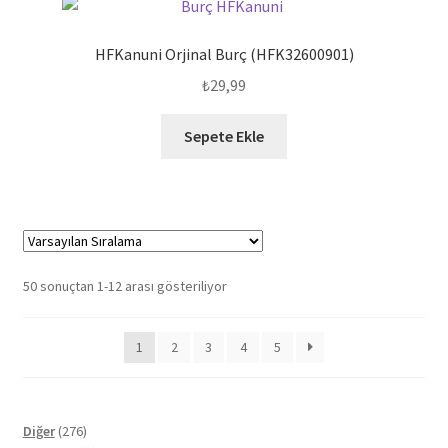
HFKanuni Orjinal Burç (HFK32600901)
₺
29,99
Sepete Ekle
50 sonuçtan 1-12 arası gösteriliyor
1
2
3
4
5
276
Diğer
276