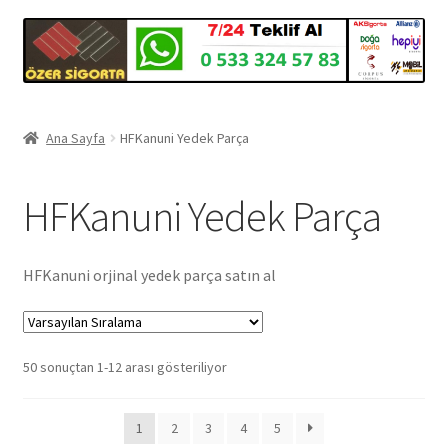
Ana Sayfa
HFKanuni Yedek Parça
HFKanuni Yedek Parça
HFKanuni orjinal yedek parça satın al
50 sonuçtan 1-12 arası gösteriliyor
1
2
3
4
5