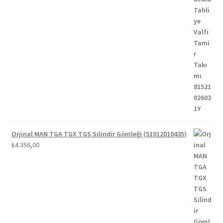
Orjinal MAN TGA TGX TGS Silindir Gömleği (51012010435)
₺
4.356,00