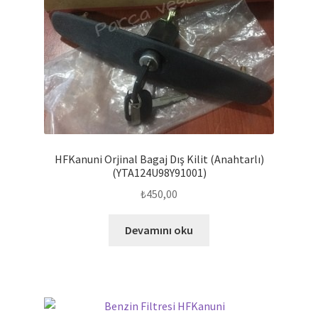
HFKanuni Orjinal Bagaj Dış Kilit (Anahtarlı)
(YTA124U98Y91001)
₺
450,00
Devamını oku