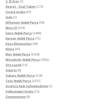
ürün
1
2. El Araç
1
ürün
173
Aparat - Özel Takım
173
67
ürün
Civata Grubu
67
1
ürün
Gıda
1
ürün
50
HFKanuni Yedek Parça
50
310
ürün
İkinci El
310
ürün
1466
İveco Yedek Parça
1466
71
ürün
Karsan Yedek Parça
71
36
ürün
Kasa Ekipmanları
36
47
ürün
Klima
47
ürün
1024
Man Yedek Parça
1024
ürün
2561
Mitsubishi Yedek Parça
2561
13
ürün
Oto Lastik
13
8
ürün
Sigorta
8
ürün
116
Subaru Yedek Parça
116
1537
ürün
Tata Yedek Parça
1537
ürün
1
Ücretsiz Kedi Sahiplendirme
1
12
ürün
Volkswagen Grubu
12
8
ürün
Zimmermann
8
ürün