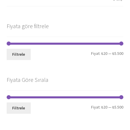
Fiyata göre filtrele
En
En
Fiyat:
₺20
—
₺5.500
Filtrele
düş
yük
fiya
fiya
Fiyata Göre Sırala
En
En
Fiyat:
₺20
—
₺5.500
Filtrele
düş
yük
fiya
fiya