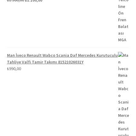
fiyat:
andaki
5.00
oy aldı
₺1.300,00.
fiyat:
₺1.100,00.
Man İveco Renault Wabco Scania Daf Mercedes Kurutuculu
Tahliye Valfi Tamir Takımı 81521026031Y
₺
990,00