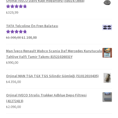
Orjinal IVECO Daily Kapı Hoparlörü (5801473668)
₺
329,99
5 üzerinden
5.00
oy aldı
TATA Telcoline Ön Fren Balatası
Orijinal
Şu
₺
1.300,00
₺
1.100,00
5 üzerinden
fiyat:
andaki
5.00
oy aldı
₺1.300,00.
fiyat:
Man İveco Renault Wabco Scania Daf Mercedes Kurutuculu
₺1.100,00.
Tahliye Valfi Tamir Takımı 81521026031Y
₺
990,00
Orjinal MAN TGA TGX TGS Silindir Gömleği (51012010435)
₺
4.356,00
Orjinal IVECO Stralis Trakker Adblue Depo Filtresi
(41272413)
₺
2.090,00