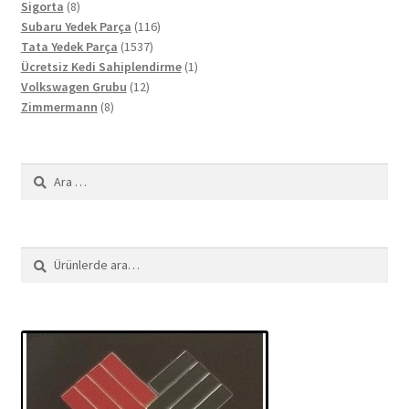
8
ürün
Sigorta
8
ürün
116
Subaru Yedek Parça
116
1537
ürün
Tata Yedek Parça
1537
ürün
1
Ücretsiz Kedi Sahiplendirme
1
12
ürün
Volkswagen Grubu
12
8
ürün
Zimmermann
8
ürün
Arama:
Ara:
Ara