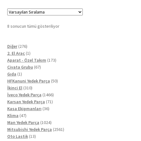
8 sonucun tümü gösteriliyor
276
Diğer
276
ürün
1
2. El Araç
1
ürün
173
Aparat - Özel Takım
173
67
ürün
Civata Grubu
67
1
ürün
Gıda
1
ürün
50
HFKanuni Yedek Parça
50
310
ürün
İkinci El
310
ürün
1466
İveco Yedek Parça
1466
71
ürün
Karsan Yedek Parça
71
36
ürün
Kasa Ekipmanları
36
47
ürün
Klima
47
ürün
1024
Man Yedek Parça
1024
ürün
2561
Mitsubishi Yedek Parça
2561
13
ürün
Oto Lastik
13