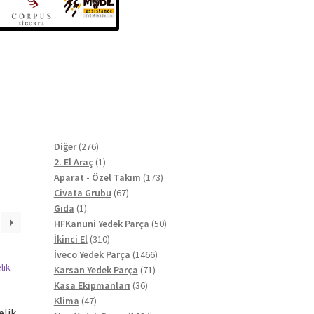
276
Diğer
276
ürün
1
2. El Araç
1
ürün
173
Aparat - Özel Takım
173
67
ürün
Civata Grubu
67
1
ürün
Gıda
1
ürün
50
HFKanuni Yedek Parça
50
310
ürün
İkinci El
310
ürün
1466
İveco Yedek Parça
1466
71
ürün
Karsan Yedek Parça
71
36
ürün
Kasa Ekipmanları
36
47
ürün
Klima
47
elik