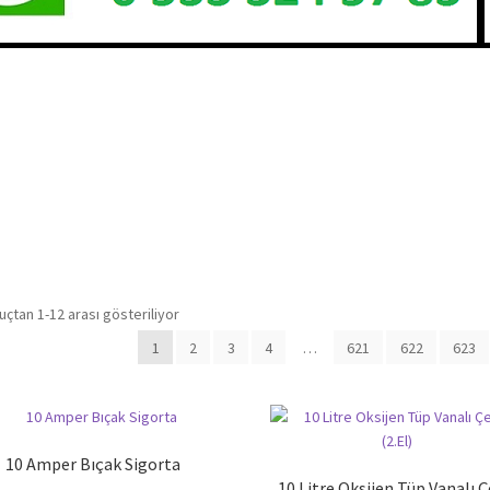
çtan 1-12 arası gösteriliyor
1
2
3
4
…
621
622
623
10 Amper Bıçak Sigorta
10 Litre Oksijen Tüp Vanalı Ç