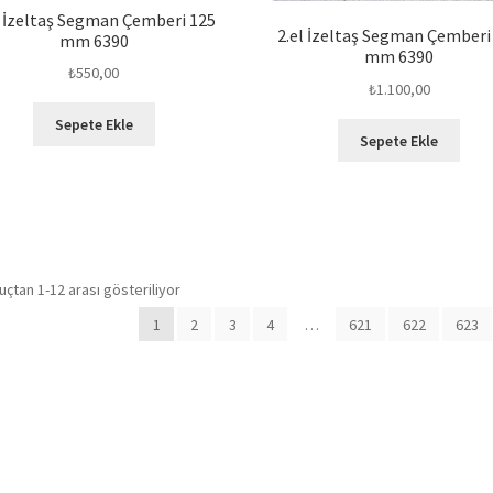
l İzeltaş Segman Çemberi 125
2.el İzeltaş Segman Çemberi
mm 6390
mm 6390
₺
550,00
₺
1.100,00
Sepete Ekle
Sepete Ekle
çtan 1-12 arası gösteriliyor
1
2
3
4
…
621
622
623