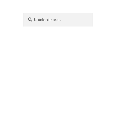
Ara:
Ara