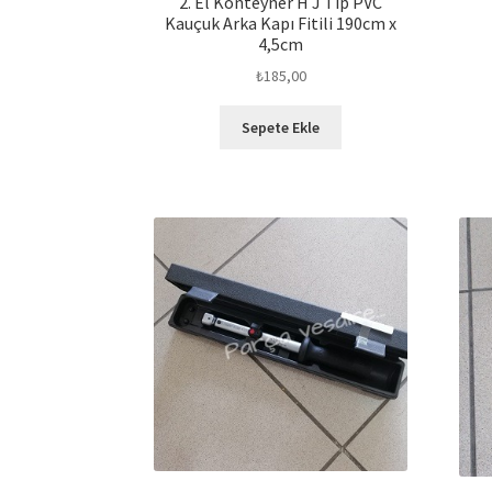
2. El Konteyner H J Tip PVC
Kauçuk Arka Kapı Fitili 190cm x
4,5cm
₺
185,00
Sepete Ekle