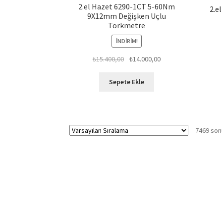
2.el Hazet 6290-1CT 5-60Nm
2.e
9X12mm Değişken Uçlu
Torkmetre
İNDIRIM!
Orijinal
Şu
₺
15.400,00
₺
14.000,00
fiyat:
andaki
₺15.400,00.
fiyat:
Sepete Ekle
₺14.000,00.
7469 sonu