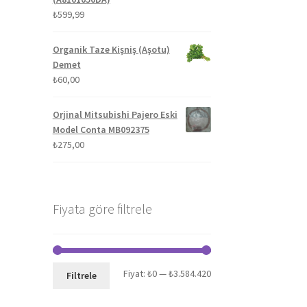
₺
599,99
Organik Taze Kişniş (Aşotu)
Demet
₺
60,00
Orjinal Mitsubishi Pajero Eski
Model Conta MB092375
₺
275,00
Fiyata göre filtrele
En
En
Fiyat:
₺0
—
₺3.584.420
Filtrele
düşük
yüksek