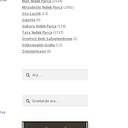
ürün
1024
Man Yedek Parça
1024
ürün
2561
Mitsubishi Yedek Parça
2561
13
ürün
Oto Lastik
13
8
ürün
Sigorta
8
ürün
116
Subaru Yedek Parça
116
1537
ürün
Tata Yedek Parça
1537
ürün
1
Ücretsiz Kedi Sahiplendirme
1
12
ürün
Volkswagen Grubu
12
8
ürün
Zimmermann
8
ürün
Arama:
Ara:
Ara