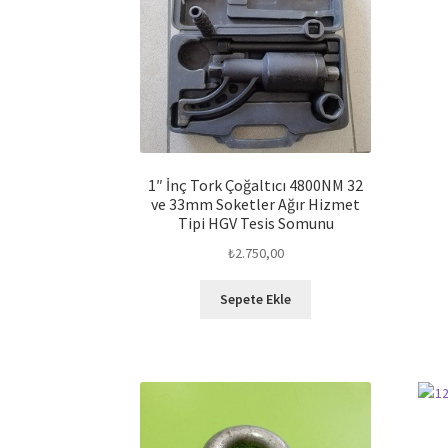
1″ İnç Tork Çoğaltıcı 4800NM 32
ve 33mm Soketler Ağır Hizmet
Tipi HGV Tesis Somunu
₺
2.750,00
Sepete Ekle