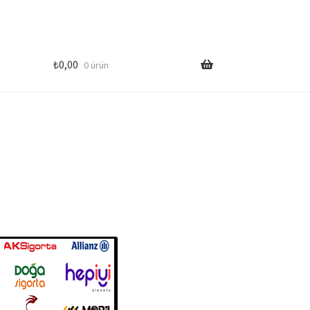
₺
0,00
0 ürün