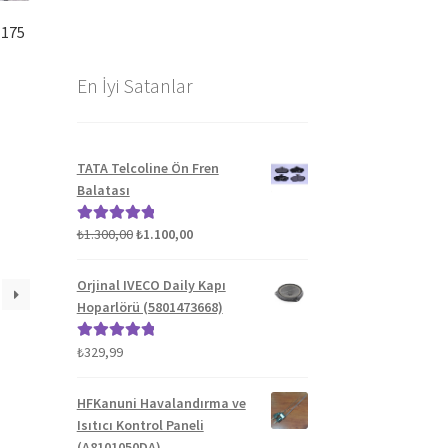
 175
En İyi Satanlar
TATA Telcoline Ön Fren
Balatası
Orijinal
Şu
₺
1.300,00
₺
1.100,00
5 üzerinden
fiyat:
andaki
5.00
oy aldı
₺1.300,00.
fiyat:
Orjinal IVECO Daily Kapı
₺1.100,00.
Hoparlörü (5801473668)
₺
329,99
5 üzerinden
5.00
oy aldı
HFKanuni Havalandırma ve
Isıtıcı Kontrol Paneli
(A8101050DA)