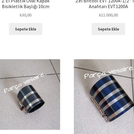
2. El Plastik Oval Kapak
2.el Britool EVT 1200A-1/2″ 
Bisikletlik Başlığı 10cm
Anahtarı EVT1200A
₺
30,00
₺
11.000,00
Sepete Ekle
Sepete Ekle