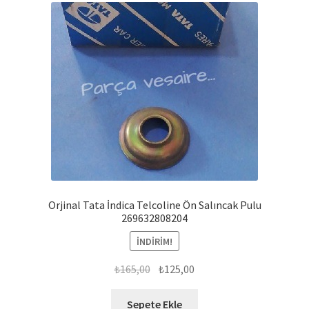
Orjinal Tata İndica Telcoline Ön Salıncak Pulu
269632808204
İNDIRIM!
Orijinal
Şu
₺
165,00
₺
125,00
fiyat:
andaki
₺165,00.
fiyat:
Sepete Ekle