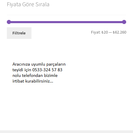
Fiyata Göre Sırala
En
En
Fiyat:
₺20
—
₺62.260
Filtrele
düş
yük
fiya
fiya