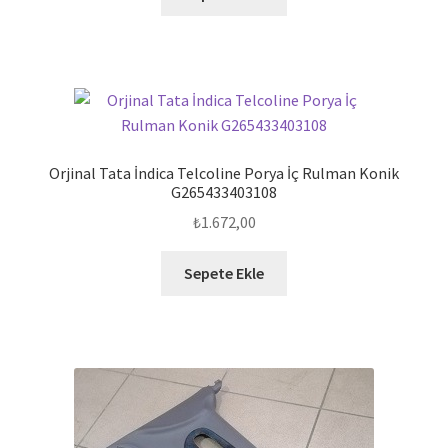
₺125,00.
Orjinal Tata İndica Telcoline Porya İç Rulman Konik
G265433403108
₺
1.672,00
Sepete Ekle