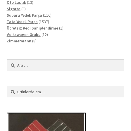
13
ürün
Oto Lastik
13
8
ürün
Sigorta
8
ürün
116
Subaru Yedek Parça
116
1537
ürün
Tata Yedek Parça
1537
ürün
1
Ücretsiz Kedi Sahiplendirme
1
12
ürün
Volkswagen Grubu
12
8
ürün
Zimmermann
8
ürün
Arama:
Ara:
Ara