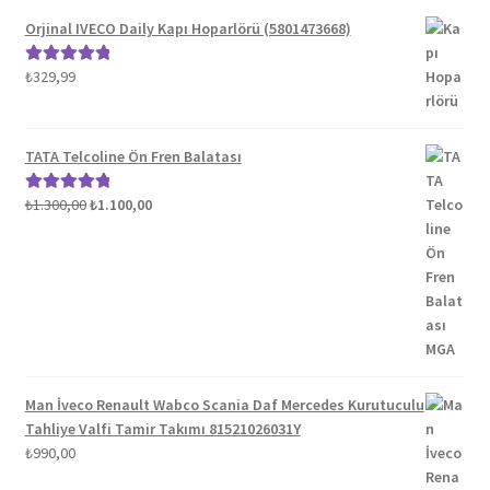
Orjinal IVECO Daily Kapı Hoparlörü (5801473668)
₺
329,99
5 üzerinden
5.00
oy aldı
TATA Telcoline Ön Fren Balatası
Orijinal
Şu
₺
1.300,00
₺
1.100,00
5 üzerinden
fiyat:
andaki
5.00
oy aldı
₺1.300,00.
fiyat:
₺1.100,00.
Man İveco Renault Wabco Scania Daf Mercedes Kurutuculu
Tahliye Valfi Tamir Takımı 81521026031Y
₺
990,00