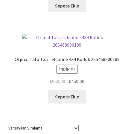
Sepete Ekle
Orjinal Tata T35 Telcoline 4X4 Küllük 265468900189
İNDIRIM!
Orijinal
Şu
₺
550,00
₺
450,00
fiyat:
andaki
₺550,00.
fiyat:
Sepete Ekle
₺450,00.