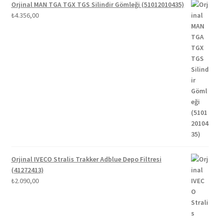
Orjinal MAN TGA TGX TGS Silindir Gömleği (51012010435)
₺
4.356,00
Orjinal IVECO Stralis Trakker Adblue Depo Filtresi
(41272413)
₺
2.090,00