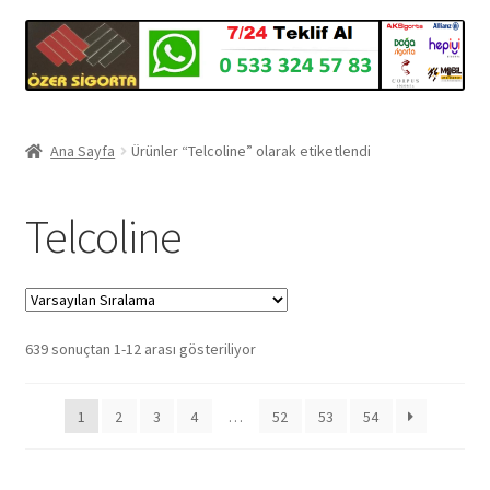
Ana Sayfa
Ürünler “Telcoline” olarak etiketlendi
Telcoline
639 sonuçtan 1-12 arası gösteriliyor
1
2
3
4
…
52
53
54