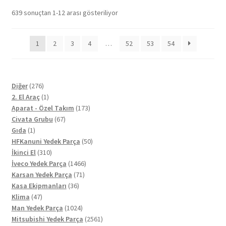
639 sonuçtan 1-12 arası gösteriliyor
1
2
3
4
…
52
53
54
276
Diğer
276
ürün
1
2. El Araç
1
ürün
173
Aparat - Özel Takım
173
67
ürün
Civata Grubu
67
1
ürün
Gıda
1
ürün
50
HFKanuni Yedek Parça
50
310
ürün
İkinci El
310
ürün
1466
İveco Yedek Parça
1466
71
ürün
Karsan Yedek Parça
71
36
ürün
Kasa Ekipmanları
36
47
ürün
Klima
47
ürün
1024
Man Yedek Parça
1024
ürün
2561
Mitsubishi Yedek Parça
2561