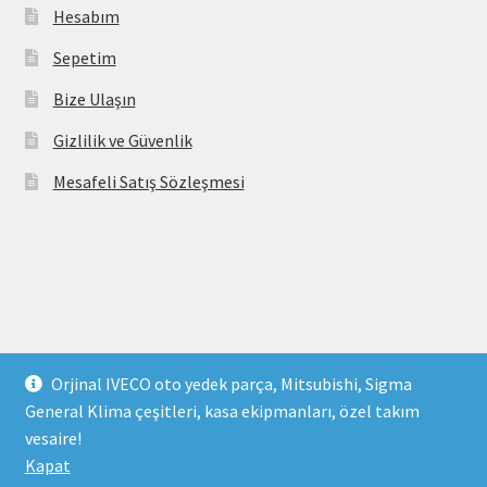
Hesabım
Sepetim
Bize Ulaşın
Gizlilik ve Güvenlik
Mesafeli Satış Sözleşmesi
Copyright 2021 © parcavs.com Tüm hakları saklıdır. Kredi
Orjinal IVECO oto yedek parça, Mitsubishi, Sigma
kartı bilgileriniz 256bit SSL sertifikası ile korunmaktadır.
General Klima çeşitleri, kasa ekipmanları, özel takım
vesaire!
Kapat