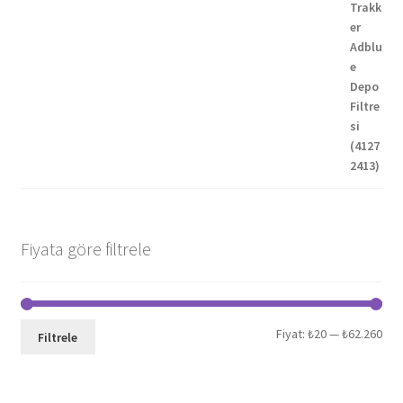
Fiyata göre filtrele
En
En
Fiyat:
₺20
—
₺62.260
Filtrele
düş
yük
fiya
fiya