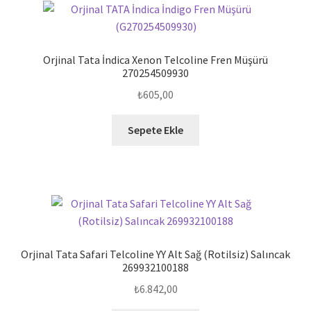
Orjinal Tata İndica Xenon Telcoline Fren Müşürü
270254509930
₺
605,00
Sepete Ekle
Orjinal Tata Safari Telcoline YY Alt Sağ (Rotilsiz) Salıncak
269932100188
₺
6.842,00