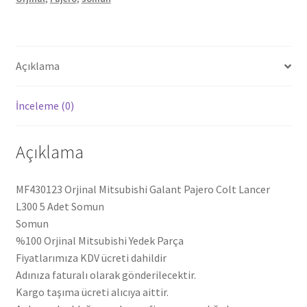
Lancer
L300
5
Adet
Açıklama
Somun
MF430123
İnceleme (0)
adet
Açıklama
MF430123 Orjinal Mitsubishi Galant Pajero Colt Lancer
L300 5 Adet Somun
Somun
%100 Orjinal Mitsubishi Yedek Parça
Fiyatlarımıza KDV ücreti dahildir
Adınıza faturalı olarak gönderilecektir.
Kargo taşıma ücreti alıcıya aittir.