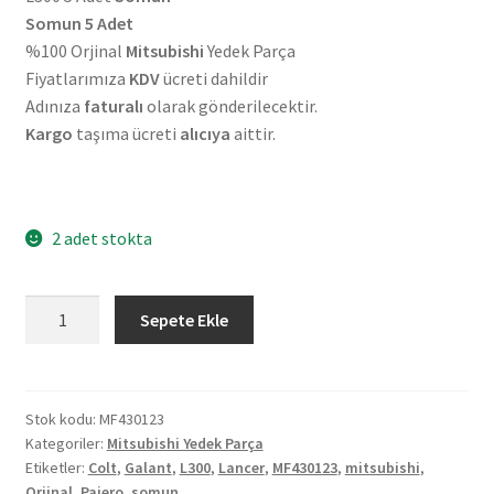
Somun 5 Adet
%100 Orjinal
Mitsubishi
Yedek Parça
Fiyatlarımıza
KDV
ücreti dahildir
Adınıza
faturalı
olarak gönderilecektir.
Kargo
taşıma ücreti
alıcıya
aittir.
2 adet stokta
5
Sepete Ekle
Adet
Orjinal
Mitsubishi
Galant
Stok kodu:
MF430123
Kategoriler:
Mitsubishi Yedek Parça
Pajero
Etiketler:
Colt
,
Galant
,
L300
,
Lancer
,
MF430123
,
mitsubishi
,
Colt
Orjinal
,
Pajero
,
somun