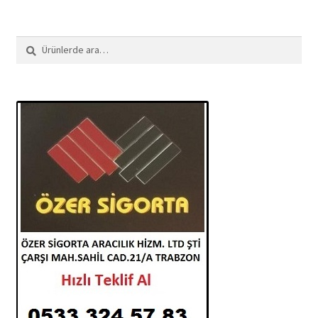
Ara:
Ara