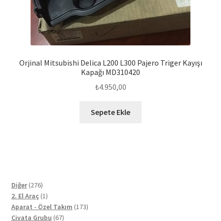
Orjinal Mitsubishi Delica L200 L300 Pajero Triger Kayışı
Kapağı MD310420
₺
4.950,00
Sepete Ekle
276
Diğer
276
ürün
1
2. El Araç
1
ürün
173
Aparat - Özel Takım
173
67
ürün
Civata Grubu
67