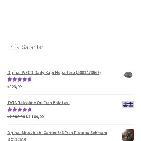
En İyi Satanlar
Orjinal IVECO Daily Kapı Hoparlörü (5801473668)
₺
329,99
5 üzerinden
5.00
oy aldı
TATA Telcoline Ön Fren Balatası
Orijinal
Şu
₺
1.300,00
₺
1.100,00
5 üzerinden
fiyat:
andaki
5.00
oy aldı
₺1.300,00.
fiyat:
Orjinal Mitsubishi Canter 5/6 Fren Pistonu Sekmanı
₺1.100,00.
MC112610