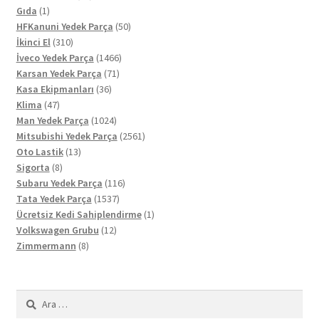
1
ürün
Gıda
1
ürün
50
HFKanuni Yedek Parça
50
310
ürün
İkinci El
310
ürün
1466
İveco Yedek Parça
1466
71
ürün
Karsan Yedek Parça
71
36
ürün
Kasa Ekipmanları
36
47
ürün
Klima
47
ürün
1024
Man Yedek Parça
1024
ürün
2561
Mitsubishi Yedek Parça
2561
13
ürün
Oto Lastik
13
8
ürün
Sigorta
8
ürün
116
Subaru Yedek Parça
116
1537
ürün
Tata Yedek Parça
1537
ürün
1
Ücretsiz Kedi Sahiplendirme
1
12
ürün
Volkswagen Grubu
12
8
ürün
Zimmermann
8
ürün
Arama: