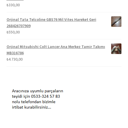
₺
330,00
Orjinal Tata Telcoline GBS76 Mil Vites Hareket Geri
268426707909
₺
550,00
Orjinal Mitsubishi Colt Lancer Ana Merkez Tamir Takımı
MB316786
₺
4.730,00