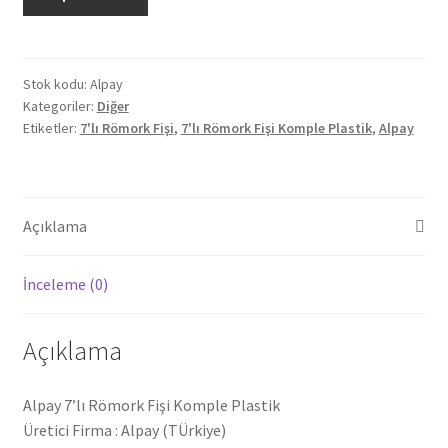
7'lı
Römork
Fişi
Komple
Stok kodu:
Alpay
Kategoriler:
Diğer
Plastik
Etiketler:
7'lı Römork Fişi
,
7'lı Römork Fişi Komple Plastik
,
Alpay
adet
Açıklama
İnceleme (0)
Açıklama
Alpay 7’lı Römork Fişi Komple Plastik
Üretici Firma : Alpay (TÜrkiye)