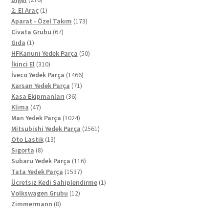
ürün
1
2. El Araç
1
ürün
173
Aparat - Özel Takım
173
67
ürün
Civata Grubu
67
1
ürün
Gıda
1
ürün
50
HFKanuni Yedek Parça
50
310
ürün
İkinci El
310
ürün
1466
İveco Yedek Parça
1466
71
ürün
Karsan Yedek Parça
71
36
ürün
Kasa Ekipmanları
36
47
ürün
Klima
47
ürün
1024
Man Yedek Parça
1024
ürün
2561
Mitsubishi Yedek Parça
2561
13
ürün
Oto Lastik
13
8
ürün
Sigorta
8
ürün
116
Subaru Yedek Parça
116
1537
ürün
Tata Yedek Parça
1537
ürün
1
Ücretsiz Kedi Sahiplendirme
1
12
ürün
Volkswagen Grubu
12
8
ürün
Zimmermann
8
ürün