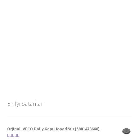
En İyi Satanlar
Orjinal IVECO Daily Kapı Hoparlörü (5801473668)