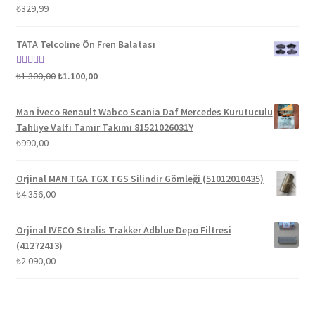
5 üzerinden
₺
329,99
5.00
oy aldı
TATA Telcoline Ön Fren Balatası
Orijinal
Şu
5 üzerinden
₺
1.300,00
₺
1.100,00
fiyat:
andaki
5.00
oy aldı
₺1.300,00.
fiyat:
Man İveco Renault Wabco Scania Daf Mercedes Kurutuculu
₺1.100,00.
Tahliye Valfi Tamir Takımı 81521026031Y
₺
990,00
Orjinal MAN TGA TGX TGS Silindir Gömleği (51012010435)
₺
4.356,00
Orjinal IVECO Stralis Trakker Adblue Depo Filtresi
(41272413)
₺
2.090,00