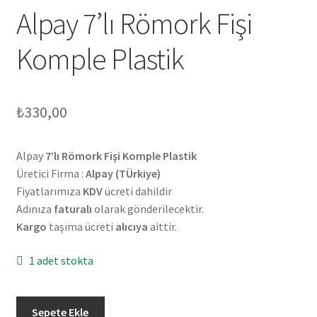
Alpay 7’lı Römork Fişi
Komple Plastik
₺
330,00
Alpay
7’lı Römork Fişi Komple Plastik
Üretici Firma :
Alpay (TÜrkiye)
Fiyatlarımıza
KDV
ücreti dahildir
Adınıza
faturalı
olarak gönderilecektir.
Kargo
taşıma ücreti
alıcıya
aittir.
1 adet stokta
Alpay
Sepete Ekle