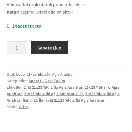
Adınıza
faturalı
olarak gönderilecektir.
Kargo
taşıma ücreti
alıcıya
aittir.
14 adet stokta
Altaş
Sepete Ekle
21x23
Yıldız
İki
Ağız
Stok kodu:
21x23 Yıldız İki Ağız Anahtar
Kategoriler:
Aparat - Özel Takım
Anahtar
Etiketler:
2. El 21x23 Yıldız İki Ağız Anahtar
,
21x23 Yıldız İki Ağız
2.El
Anahtar
,
21x23 Yıldız İki Ağız Anahtar 2. El
,
21x23 Yıldız İki Ağız
adet
Anahtar İkinci El
,
İkinci El 21x23 Yıldız İki Ağız Anahtar
Marka:
Altaş