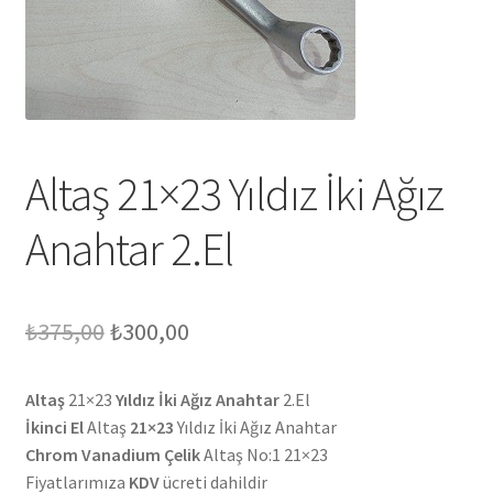
Altaş 21×23 Yıldız İki Ağız
Anahtar 2.El
Orijinal
Şu
₺
375,00
₺
300,00
fiyat:
andaki
Altaş
21×23
Yıldız İki Ağız Anahtar
2.El
₺375,00.
fiyat:
İkinci El
Altaş
21×23
Yıldız İki Ağız Anahtar
₺300,00.
Chrom Vanadium Çelik
Altaş No:1 21×23
Fiyatlarımıza
KDV
ücreti dahildir