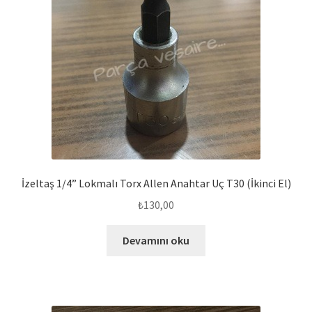
İzeltaş 1/4” Lokmalı Torx Allen Anahtar Uç T30 (İkinci El)
₺
130,00
Devamını oku