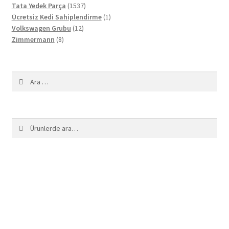
1537
ürün
Tata Yedek Parça
1537
ürün
1
Ücretsiz Kedi Sahiplendirme
1
12
ürün
Volkswagen Grubu
12
8
ürün
Zimmermann
8
ürün
Arama:
Ara:
Ara