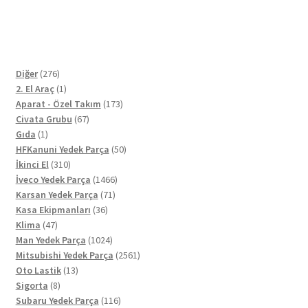
276
Diğer
276
ürün
1
2. El Araç
1
ürün
173
Aparat - Özel Takım
173
67
ürün
Civata Grubu
67
1
ürün
Gıda
1
ürün
50
HFKanuni Yedek Parça
50
310
ürün
İkinci El
310
ürün
1466
İveco Yedek Parça
1466
71
ürün
Karsan Yedek Parça
71
36
ürün
Kasa Ekipmanları
36
47
ürün
Klima
47
ürün
1024
Man Yedek Parça
1024
ürün
2561
Mitsubishi Yedek Parça
2561
13
ürün
Oto Lastik
13
8
ürün
Sigorta
8
ürün
116
Subaru Yedek Parça
116