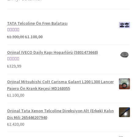
TATA Telcoline Ön Fren Balatası
Orijinal
Şu
5 üzerinden
₺
1.300,00
₺
1.100,00
fiyat:
andaki
5.00
oy aldı
₺1.300,00.
fiyat:
Orjinal IVECO Daily Kapı Hoparlörü (5801473668)
₺1.100,00.
5 üzerinden
₺
329,99
5.00
oy aldı
Orjinal Mitsubishi Colt Carisma Galant L200 L300 Lancer
Pajero Ön Krank Keçesi MD168055
₺
1.100,00
Orjinal Tata Xenon Telcoline Direksiyon Alt (Erkek) Kalın
Diş Mili 265446207940
₺
2.420,00