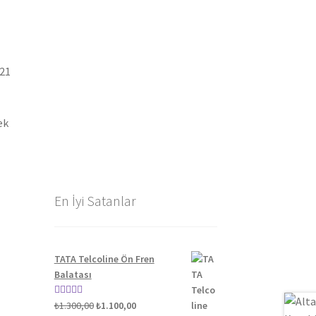
021
ek
En İyi Satanlar
TATA Telcoline Ön Fren
Balatası
Orijinal
Şu
5 üzerinden
₺
1.300,00
₺
1.100,00