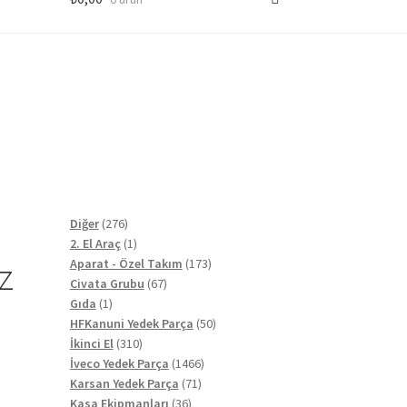
276
Diğer
276
ürün
1
2. El Araç
1
z
ürün
173
Aparat - Özel Takım
173
67
ürün
Civata Grubu
67
1
ürün
Gıda
1
ürün
50
HFKanuni Yedek Parça
50
310
ürün
İkinci El
310
ürün
1466
İveco Yedek Parça
1466
71
ürün
Karsan Yedek Parça
71
36
ürün
Kasa Ekipmanları
36