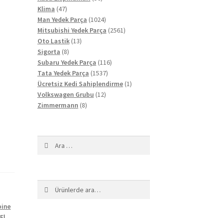
47
ürün
Klima
47
ürün
1024
Man Yedek Parça
1024
ürün
2561
Mitsubishi Yedek Parça
2561
13
ürün
Oto Lastik
13
8
ürün
Sigorta
8
ürün
116
Subaru Yedek Parça
116
1537
ürün
Tata Yedek Parça
1537
ürün
1
Ücretsiz Kedi Sahiplendirme
1
12
ürün
Volkswagen Grubu
12
8
ürün
Zimmermann
8
ürün
Arama:
Ara:
Ara
bine
El
,