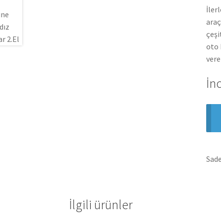
İler
araç
çeşi
oto 
vere
İn
Sade
İlgili ürünler