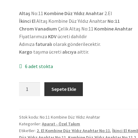
fiyat:
andaki
Altaş
No:11
Kombine Düz Yıldız Anahtar
2.El
₺170,00.
fiyat:
İkinci El
Altaş Kombine Düz Yıldız Anahtar
No:11
₺140,00.
Chrom Vanadium
Çelik Altaş No:11
Kombine Anahtar
Fiyatlarımıza
KDV
ücreti dahildir
Adınıza
faturalı
olarak gönderilecektir.
Kargo
taşıma ücreti
alıcıya
aittir.
6 adet stokta
Altaş
Sepete Ekle
No:11
Kombine
Düz
Yıldız
Stok kodu:
No:11 Kombine Düz Yıldız Anahtar
Kategoriler:
Aparat - Özel Takım
Anahtar
Etiketler:
2. El Kombine Düz Yıldız Anahtar No:11
,
İkinci El Kom
2.El
Düz Yıldız Anahtar No:11
,
Kombine Düz Yıldız Anahtar No:11 2. 