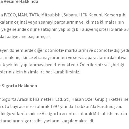
a Vesaire Hakkında
a IVECO, MAN, TATA, Mitsubishi, Subaru, HFK Kanuni, Karsan gibi
aların orjinal ve yan sanayi parçalarının ve İklimsa klimalarının
iye genelinde online satışının yapıldığı bir alışveriş sitesi olarak 2
nda faaliyetine başlamıştır.
leyen dönemlerde diğer otomotiv markalarını ve otomotiv dışı yed
a, makine, ikince el sanayi ürünleri ve servis aparatlarını da ihtiva
ek şekilde yapılanmayı hedeflemektedir. Önerileriniz ve işbirliği
pleriniz için bizimle irtibat kurabilirsiniz.
 Sigorta Hakkında
 Sigorta Aracılık Hizmetleri Ltd. Şti, Hasan Özer Grup şirketlerine
ı oto bayi acentesi olarak 1997 yılında Trabzon’da kurulmuştur.
lduğu yıllarda sadece Aksigorta acentesi olarak Mitsubishi marka
ri araçların sigorta ihtiyaçlarını karşılamakta idi.