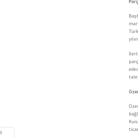
Parç
Başt
mark
Türk
yılı
İler
parç
edec
tale
Özer
Özer
bağl
Kuru
tica