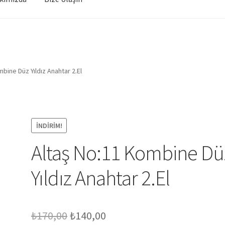
bine Düz Yıldız Anahtar 2.El
İNDIRIM!
Altaş No:11 Kombine Dü
Yıldız Anahtar 2.El
Orijinal
Şu
₺
170,00
₺
140,00