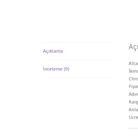
Aç
Açıklama
Alta
İnceleme (0)
İkin
Chro
Fiya
Adın
Karg
Anla
Ücre