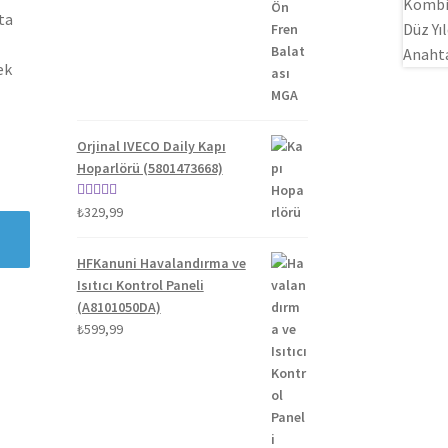
fiyat:
andaki
5.00
oy aldı
ta
₺1.300,00.
fiyat:
₺1.100,00.
ek
Orjinal IVECO Daily Kapı
Hoparlörü (5801473668)
5 üzerinden
₺
329,99
5.00
oy aldı
HFKanuni Havalandırma ve
Isıtıcı Kontrol Paneli
(A8101050DA)
₺
599,99