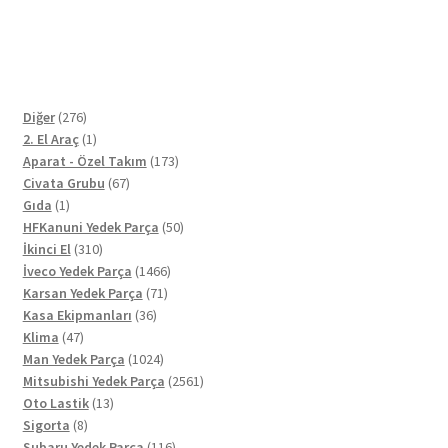
276
Diğer
276
ürün
1
2. El Araç
1
ürün
173
Aparat - Özel Takım
173
67
ürün
Civata Grubu
67
1
ürün
Gıda
1
ürün
50
HFKanuni Yedek Parça
50
310
ürün
İkinci El
310
ürün
1466
İveco Yedek Parça
1466
71
ürün
Karsan Yedek Parça
71
36
ürün
Kasa Ekipmanları
36
47
ürün
Klima
47
ürün
1024
Man Yedek Parça
1024
ürün
2561
Mitsubishi Yedek Parça
2561
13
ürün
Oto Lastik
13
8
ürün
Sigorta
8
ürün
116
Subaru Yedek Parça
116