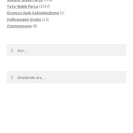
1537
ürün
Tata Yedek Parça
1537
ürün
1
Ücretsiz Kedi Sahiplendirme
1
12
ürün
Volkswagen Grubu
12
8
ürün
Zimmermann
8
ürün
Arama:
Ara:
Ara