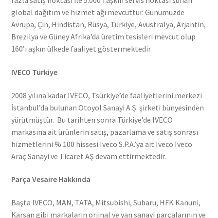
fazla satış noktası ile 5.000’i aşkın servis noktası sunan
global dağıtım ve hizmet ağı mevcuttur. Günümüzde
Avrupa, Çin, Hindistan, Rusya, Türkiye, Avustralya, Arjantin,
Brezilya ve Güney Afrika’da üretim tesisleri mevcut olup
160’ı aşkın ülkede faaliyet göstermektedir.
IVECO Türkiye
2008 yılına kadar IVECO, Tsürkiye’de faaliyetlerini merkezi
İstanbul’da bulunan Otoyol Sanayi A.Ş. şirketi bünyesinden
yürütmüştür. Bu tarihten sonra Türkiye’de IVECO
markasına ait ürünlerin satış, pazarlama ve satış sonrası
hizmetlerini % 100 hissesi Iveco S.P.A.’ya ait Iveco Iveco
Araç Sanayi ve Ticaret AŞ devam ettirmektedir.
Parça Vesaire Hakkında
Başta IVECO, MAN, TATA, Mitsubishi, Subaru, HFK Kanuni,
Karsan gibi markaların orjinal ve yan sanayi parçalarının ve