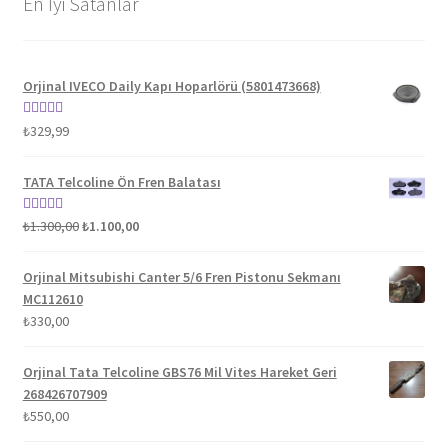
En İyi Satanlar
Orjinal IVECO Daily Kapı Hoparlörü (5801473668)
5 üzerinden
₺
329,99
5.00
oy aldı
TATA Telcoline Ön Fren Balatası
Orijinal
Şu
5 üzerinden
₺
1.300,00
₺
1.100,00
fiyat:
andaki
5.00
oy aldı
₺1.300,00.
fiyat:
Orjinal Mitsubishi Canter 5/6 Fren Pistonu Sekmanı
₺1.100,00.
MC112610
₺
330,00
Orjinal Tata Telcoline GBS76 Mil Vites Hareket Geri
268426707909
₺
550,00