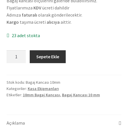
Bagaj kancası ölçülerini galeride bulabilirsiniz.
Fiyatlarımıza
KDV
ücreti dahildir
Adınıza
faturalı
olarak gönderilecektir.
Kargo
taşıma ücreti
alıcıya
aittir.
23 adet stokta
Bagaj
Sepete Ekle
Kancası
10
mm
adet
Stok kodu:
Bagaj Kancası 10mm
Kategoriler:
Kasa Ekipmanları
Etiketler:
10mm Bagaj Kancası
,
Bagaj Kancası 10 mm
Açıklama