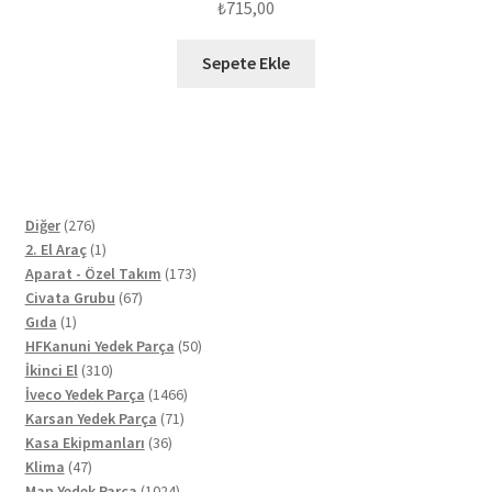
₺
715,00
Sepete Ekle
276
Diğer
276
ürün
1
2. El Araç
1
ürün
173
Aparat - Özel Takım
173
67
ürün
Civata Grubu
67
1
ürün
Gıda
1
ürün
50
HFKanuni Yedek Parça
50
310
ürün
İkinci El
310
ürün
1466
İveco Yedek Parça
1466
71
ürün
Karsan Yedek Parça
71
36
ürün
Kasa Ekipmanları
36
47
ürün
Klima
47
ürün
1024
Man Yedek Parça
1024