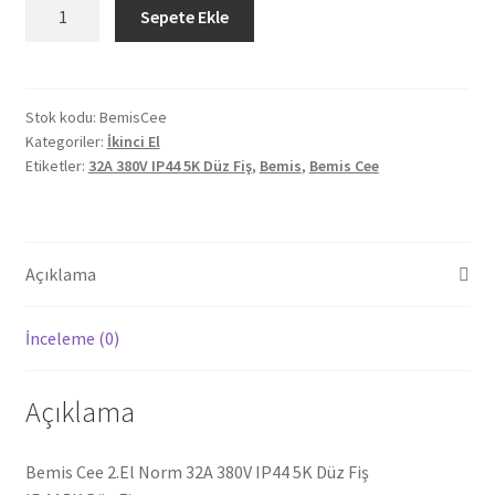
Bemis
Sepete Ekle
Cee
2.El
Norm
32A
Stok kodu:
BemisCee
Kategoriler:
İkinci El
380V
Etiketler:
32A 380V IP44 5K Düz Fiş
,
Bemis
,
Bemis Cee
IP44
5K
Düz
Fiş
Açıklama
adet
İnceleme (0)
Açıklama
Bemis Cee 2.El Norm 32A 380V IP44 5K Düz Fiş