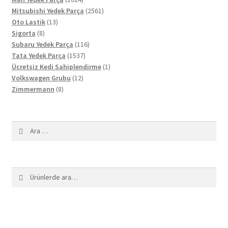
ürün
2561
Mitsubishi Yedek Parça
2561
13
ürün
Oto Lastik
13
8
ürün
Sigorta
8
ürün
116
Subaru Yedek Parça
116
1537
ürün
Tata Yedek Parça
1537
ürün
1
Ücretsiz Kedi Sahiplendirme
1
12
ürün
Volkswagen Grubu
12
8
ürün
Zimmermann
8
ürün
Arama:
Ara:
Ara