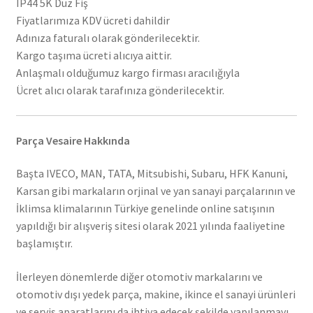
IP44 5K Düz Fiş
Fiyatlarımıza KDV ücreti dahildir
Adınıza faturalı olarak gönderilecektir.
Kargo taşıma ücreti alıcıya aittir.
Anlaşmalı olduğumuz kargo firması aracılığıyla
Ücret alıcı olarak tarafınıza gönderilecektir.
Parça Vesaire Hakkında
Başta IVECO, MAN, TATA, Mitsubishi, Subaru, HFK Kanuni,
Karsan gibi markaların orjinal ve yan sanayi parçalarının ve
İklimsa klimalarının Türkiye genelinde online satışının
yapıldığı bir alışveriş sitesi olarak 2021 yılında faaliyetine
başlamıştır.
İlerleyen dönemlerde diğer otomotiv markalarını ve
otomotiv dışı yedek parça, makine, ikince el sanayi ürünleri
ve servis aparatlarını da ihtiva edecek şekilde yapılanmayı