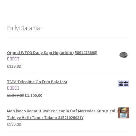
En İyi Satanlar
Orjinal IVECO Daily Kapı Hoparlörü (5801473668)
5 üzerinden
₺
329,99
5.00
oy aldı
TATA Telcoline Ön Fren Balatası
Orijinal
Şu
5 üzerinden
₺
1.300,00
₺
1.100,00
fiyat:
andaki
5.00
oy aldı
₺1.300,00.
fiyat:
Man İveco Renault Wabco Scania Daf Mercedes Kurutuculu
₺1.100,00.
Tahliye Valfi Tamir Takımı 81521026031Y
₺
990,00