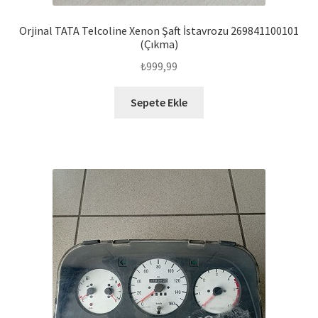
Orjinal TATA Telcoline Xenon Şaft İstavrozu 269841100101
(Çıkma)
₺
999,99
Sepete Ekle