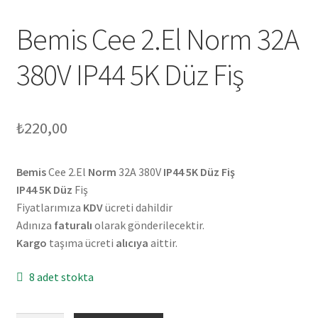
Bemis Cee 2.El Norm 32A
380V IP44 5K Düz Fiş
₺
220,00
Bemis
Cee 2.El
Norm
32A 380V
IP44 5K Düz Fiş
IP44 5K Düz
Fiş
Fiyatlarımıza
KDV
ücreti dahildir
Adınıza
faturalı
olarak gönderilecektir.
Kargo
taşıma ücreti
alıcıya
aittir.
8 adet stokta