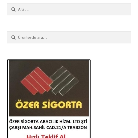
Arama:
Ara:
Ara