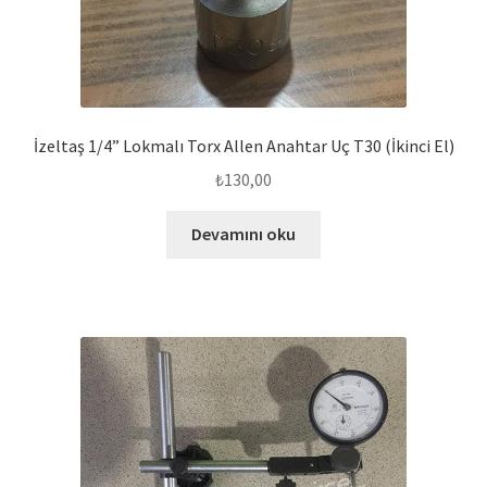
İzeltaş 1/4” Lokmalı Torx Allen Anahtar Uç T30 (İkinci El)
₺
130,00
Devamını oku