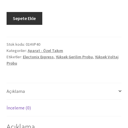
Electonix
Sepete Ekle
Express
01HVP40
Yüksek
Gerilim
Stok kodu:
01HVP40
Kategoriler:
Aparat - Özel Takım
Probu
Etiketler:
Electonix Express
,
Yüksek Gerilim Probu
,
Yüksek Voltaj
adet
Probu
Açıklama
İnceleme (0)
Açıklama