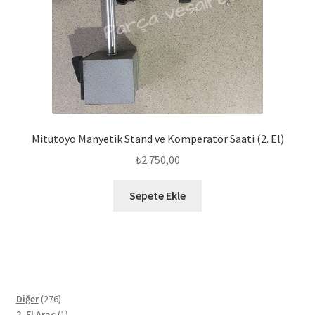
Mitutoyo Manyetik Stand ve Komperatör Saati (2. El)
₺
2.750,00
Sepete Ekle
276
Diğer
276
ürün
1
2. El Araç
1