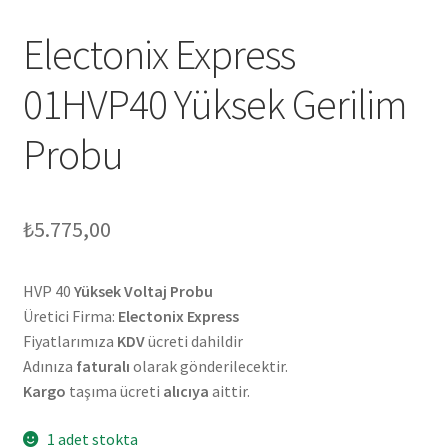
Electonix Express
01HVP40 Yüksek Gerilim
Probu
₺
5.775,00
HVP 40
Yüksek Voltaj Probu
Üretici Firma:
Electonix Express
Fiyatlarımıza
KDV
ücreti dahildir
Adınıza
faturalı
olarak gönderilecektir.
Kargo
taşıma ücreti
alıcıya
aittir.
1 adet stokta