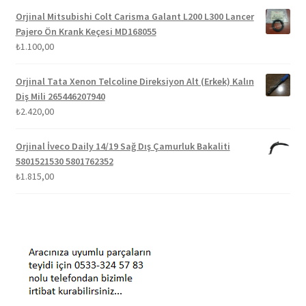
Orjinal Mitsubishi Colt Carisma Galant L200 L300 Lancer
Pajero Ön Krank Keçesi MD168055
₺
1.100,00
Orjinal Tata Xenon Telcoline Direksiyon Alt (Erkek) Kalın
Diş Mili 265446207940
₺
2.420,00
Orjinal İveco Daily 14/19 Sağ Dış Çamurluk Bakaliti
5801521530 5801762352
₺
1.815,00