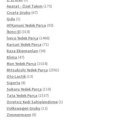
ürün
173
Aparat - Özel Takım
173
67
ürün
Civata Grubu
67
1
ürün
Gıda
1
ürün
50
HFKanuni Yedek Parça
50
310
ürün
İkinci El
310
ürün
1466
İveco Yedek Parça
1466
71
ürün
Karsan Yedek Parça
71
36
ürün
Kasa Ekipmanları
36
47
ürün
Klima
47
ürün
1024
Man Yedek Parça
1024
ürün
2561
Mitsubishi Yedek Parça
2561
13
ürün
Oto Lastik
13
8
ürün
Sigorta
8
ürün
116
Subaru Yedek Parça
116
1537
ürün
Tata Yedek Parça
1537
ürün
1
Ücretsiz Kedi Sahiplendirme
1
12
ürün
Volkswagen Grubu
12
8
ürün
Zimmermann
8
ürün