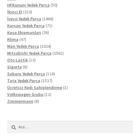
ürün
50
HFKanuni Yedek Parça
50
310
ürün
İkinci El
310
ürün
1466
İveco Yedek Parça
1466
71
ürün
Karsan Yedek Parça
71
36
ürün
Kasa Ekipmanları
36
47
ürün
Klima
47
ürün
1024
Man Yedek Parça
1024
ürün
2561
Mitsubishi Yedek Parça
2561
13
ürün
Oto Lastik
13
8
ürün
Sigorta
8
ürün
116
Subaru Yedek Parça
116
1537
ürün
Tata Yedek Parça
1537
ürün
1
Ücretsiz Kedi Sahiplendirme
1
12
ürün
Volkswagen Grubu
12
8
ürün
Zimmermann
8
ürün
Arama: