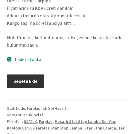
Üretici Firma:
Farplas
Fiyatlarımıza
KDV
ücreti dahildir
Adınıza
faturalı
olarak gönderilecektir.
Kargo
taşıma ücreti
alıcıya
aittir.
Not: Ürün hiç kullanılmamıştır. Köşesinde küçük bir kırık
bulunmaktadır.
1 adet stokta
Farplas
Sepete Ekle
0140LK
Star
Stop
Lamba
Stok kodu:
Farplas Tek Sol Hasarlı
Kategoriler:
İkinci El
6
Etiketler:
0140LK
,
Farplas
,
Hasarlı Star Stop Lamba Sol Yan
,
lı
Kablolu 0140LK Farplas Star Stop Lamba
,
Star Stop Lamba
,
Tek
Tır