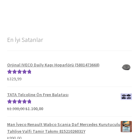
En İyi Satanlar
Orjinal IVECO Daily Kapı Hoparlörü (5801473668)
₺
329,99
5 üzerinden
5.00
oy aldı
TATA Telcoline Ön Fren Balatası
Orijinal
Şu
₺
1.300,00
₺
1.100,00
5 üzerinden
fiyat:
andaki
5.00
oy aldı
₺1.300,00.
fiyat:
Man İveco Renault Wabco Scania Daf Mercedes Kurutuculu
₺1.100,00.
Tahliye Valfi Tamir Takımı 81521026031Y
₺
990,00