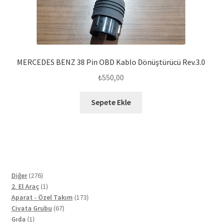
MERCEDES BENZ 38 Pin OBD Kablo Dönüştürücü Rev.3.0
₺
550,00
Sepete Ekle
276
Diğer
276
ürün
1
2. El Araç
1
ürün
173
Aparat - Özel Takım
173
67
ürün
Civata Grubu
67
1
ürün
Gıda
1