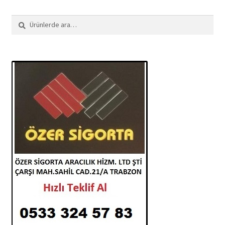
Ara:
Ara