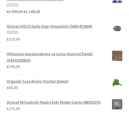
Orijinal
Şu
5 üzerinden
₺
1.300,00
₺
1.100,00
fiyat:
andaki
5.00
oy aldı
₺1.300,00.
fiyat:
Orjinal IVECO Daily Kapı Hoparlörü (5801473668)
₺1.100,00.
5 üzerinden
₺
329,99
5.00
oy aldı
HFKanuni Havalandırma ve Isıtıcı Kontrol Paneli
(A8101050DA)
₺
599,99
Organik Taze Kişniş (Aşotu) Demet
₺
60,00
Orjinal Mitsubishi Pajero Eski Model Conta MB092375
₺
275,00