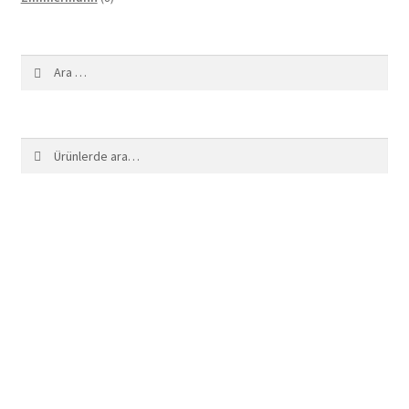
ürün
Arama:
Ara:
Ara