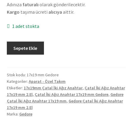
Adınıza
faturalı
olarak gönderilecektir.
Kargo
taşıma ücreti
alıcıya
aittir.
1 adet stokta
Gedore
Sepete Ekle
Çatal
İki
Ağız
Anahtar
Stok kodu:
17x19 mm Gedore
Kategoriler:
Aparat - Özel Takım
17x19
Etiketler:
17x19mm Çatal İki Ağız Anahtar
,
Çatal İki Ağız Anahtar
mm
17x19 mm 2.El
,
Çatal İki Ağız Anahtar 17x19 mm Gedore
,
Gedore
2.El
Çatal İki Ağız Anahtar 17x19 mm
,
Gedore Çatal İki Ağız Anahtar
adet
17x19 mm 2.El
Marka:
Gedore