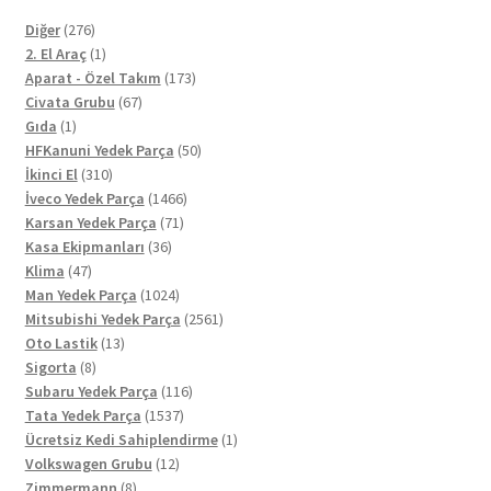
276
Diğer
276
ürün
1
2. El Araç
1
ürün
173
Aparat - Özel Takım
173
67
ürün
Civata Grubu
67
1
ürün
Gıda
1
ürün
50
HFKanuni Yedek Parça
50
310
ürün
İkinci El
310
ürün
1466
İveco Yedek Parça
1466
71
ürün
Karsan Yedek Parça
71
36
ürün
Kasa Ekipmanları
36
47
ürün
Klima
47
ürün
1024
Man Yedek Parça
1024
ürün
2561
Mitsubishi Yedek Parça
2561
13
ürün
Oto Lastik
13
8
ürün
Sigorta
8
ürün
116
Subaru Yedek Parça
116
1537
ürün
Tata Yedek Parça
1537
ürün
1
Ücretsiz Kedi Sahiplendirme
1
12
ürün
Volkswagen Grubu
12
8
ürün
Zimmermann
8