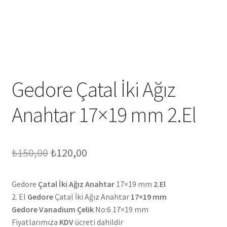
Gedore Çatal İki Ağız
Anahtar 17×19 mm 2.El
Orijinal
Şu
₺
150,00
₺
120,00
fiyat:
andaki
Gedore
Çatal İki Ağız Anahtar
17×19 mm
2.El
₺150,00.
fiyat:
2. El
Gedore
Çatal İki Ağız Anahtar
17×19 mm
₺120,00.
Gedore Vanadium Çelik
No:6 17×19 mm
Fiyatlarımıza
KDV
ücreti dahildir