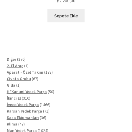
₺
2.200,00
Sepete Ekle
276
Diğer
276
ürün
1
2. El Araç
1
ürün
173
Aparat - Özel Takım
173
67
ürün
Civata Grubu
67
1
ürün
Gıda
1
ürün
50
HFKanuni Yedek Parça
50
310
ürün
İkinci El
310
ürün
1466
İveco Yedek Parça
1466
71
ürün
Karsan Yedek Parça
71
36
ürün
Kasa Ekipmanları
36
47
ürün
Klima
47
ürün
1024
Man Yedek Parça
1024