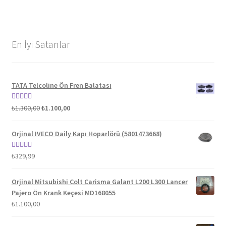
En İyi Satanlar
TATA Telcoline Ön Fren Balatası
Orijinal
Şu
5 üzerinden
₺
1.300,00
₺
1.100,00
fiyat:
andaki
5.00
oy aldı
₺1.300,00.
fiyat:
Orjinal IVECO Daily Kapı Hoparlörü (5801473668)
₺1.100,00.
5 üzerinden
₺
329,99
5.00
oy aldı
Orjinal Mitsubishi Colt Carisma Galant L200 L300 Lancer
Pajero Ön Krank Keçesi MD168055
₺
1.100,00