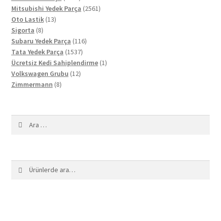
ürün
2561
Mitsubishi Yedek Parça
2561
13
ürün
Oto Lastik
13
8
ürün
Sigorta
8
ürün
116
Subaru Yedek Parça
116
1537
ürün
Tata Yedek Parça
1537
ürün
1
Ücretsiz Kedi Sahiplendirme
1
12
ürün
Volkswagen Grubu
12
8
ürün
Zimmermann
8
ürün
Arama:
Ara:
Ara