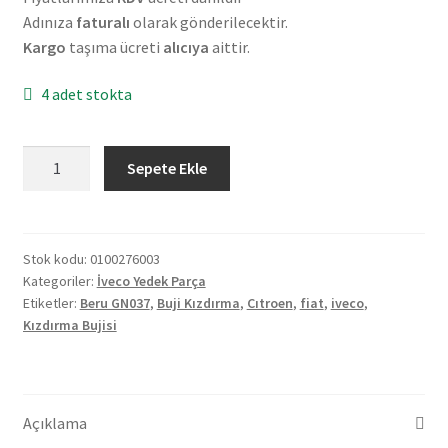
Adınıza
faturalı
olarak gönderilecektir.
Kargo
taşıma ücreti
alıcıya
aittir.
4 adet stokta
İveco
Sepete Ekle
Citroen
Fiat
Kızdırma
Bujisi
Stok kodu:
0100276003
Kategoriler:
İveco Yedek Parça
0100276003
Etiketler:
Beru GN037
,
Buji Kızdırma
,
Cıtroen
,
fiat
,
iveco
,
adet
Kızdırma Bujisi
Açıklama