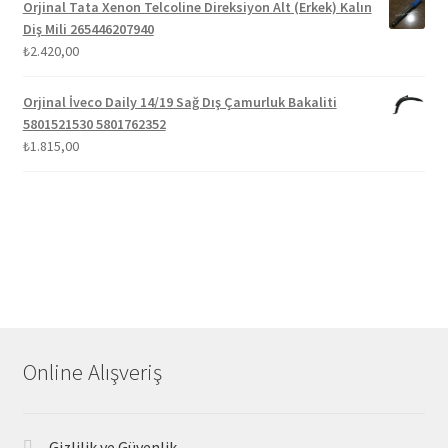
Orjinal Tata Xenon Telcoline Direksiyon Alt (Erkek) Kalın
Diş Mili 265446207940
₺
2.420,00
Orjinal İveco Daily 14/19 Sağ Dış Çamurluk Bakaliti
5801521530 5801762352
₺
1.815,00
Online Alışveriş
Gizlilik ve Güvenlik