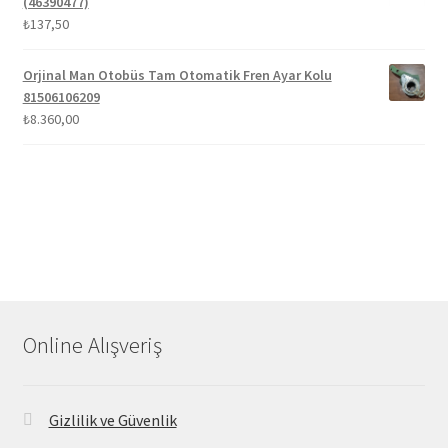
(46390477)
₺
137,50
Orjinal Man Otobüs Tam Otomatik Fren Ayar Kolu
81506106209
₺
8.360,00
Online Alışveriş
Gizlilik ve Güvenlik