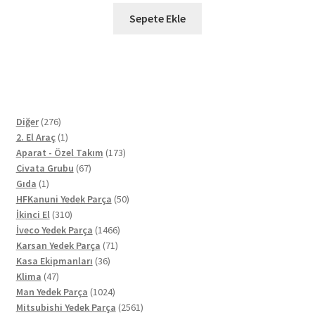
₺1.100,00.
fiyat:
Sepete Ekle
₺850,00.
276
Diğer
276
ürün
1
2. El Araç
1
ürün
173
Aparat - Özel Takım
173
67
ürün
Civata Grubu
67
1
ürün
Gıda
1
ürün
50
HFKanuni Yedek Parça
50
310
ürün
İkinci El
310
ürün
1466
İveco Yedek Parça
1466
71
ürün
Karsan Yedek Parça
71
36
ürün
Kasa Ekipmanları
36
47
ürün
Klima
47
ürün
1024
Man Yedek Parça
1024
ürün
2561
Mitsubishi Yedek Parça
2561