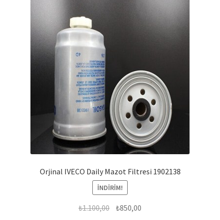
Orjinal IVECO Daily Mazot Filtresi 1902138
İNDIRIM!
Orijinal
Şu
₺
1.100,00
₺
850,00
fiyat:
andaki