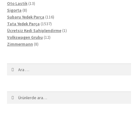
13
ürün
Oto Lastik
13
8
ürün
Sigorta
8
ürün
116
Subaru Yedek Parça
116
1537
ürün
Tata Yedek Parça
1537
ürün
1
Ücretsiz Kedi Sahiplendirme
1
12
ürün
Volkswagen Grubu
12
8
ürün
Zimmermann
8
ürün
Arama:
Ara:
Ara