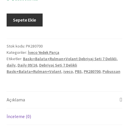
İveco
Sepete Ekle
Daily
09/16
Debriyaj
Seti
Stok kodu:
PK280700
Kategoriler:
İveco Yedek Parça
7
Etiketler:
Baskı+Balata+Rulman+Volant Debriyaj Seti 7 Delikli
,
Delikli
daily
,
Daily 09/16
,
Debriyaj Seti 7 Delikli
Baskı+Balata+Rulman+Volant
Baskı+Balata+Rulman+Volant
,
iveco
,
PBS
,
PK280700
,
Pobussan
PK280700
adet
Açıklama
İnceleme (0)