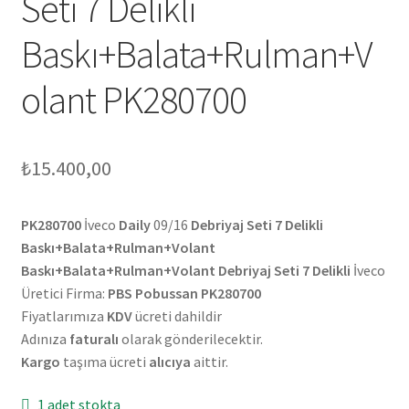
Seti 7 Delikli
Baskı+Balata+Rulman+V
olant PK280700
₺
15.400,00
PK280700
İveco
Daily
09/16
Debriyaj Seti 7 Delikli
Baskı+Balata+Rulman+Volant
Baskı+Balata+Rulman+Volant Debriyaj Seti 7 Delikli
İveco
Üretici Firma:
PBS Pobussan PK280700
Fiyatlarımıza
KDV
ücreti dahildir
Adınıza
faturalı
olarak gönderilecektir.
Kargo
taşıma ücreti
alıcıya
aittir.
1 adet stokta