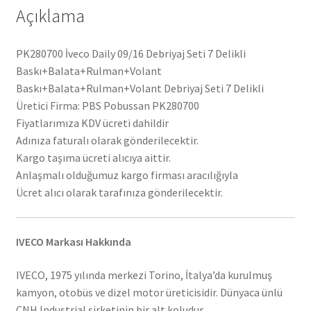
Açıklama
PK280700 İveco Daily 09/16 Debriyaj Seti 7 Delikli
Baskı+Balata+Rulman+Volant
Baskı+Balata+Rulman+Volant Debriyaj Seti 7 Delikli
Üretici Firma: PBS Pobussan PK280700
Fiyatlarımıza KDV ücreti dahildir
Adınıza faturalı olarak gönderilecektir.
Kargo taşıma ücreti alıcıya aittir.
Anlaşmalı olduğumuz kargo firması aracılığıyla
Ücret alıcı olarak tarafınıza gönderilecektir.
IVECO Markası Hakkında
IVECO, 1975 yılında merkezi Torino, İtalya’da kurulmuş
kamyon, otobüs ve dizel motor üreticisidir. Dünyaca ünlü
CNH Industrial şirketinin bir alt koludur.