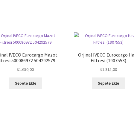
jinal IVECO Eurocargo Mazot
Orjinal IVECO Eurocargo H
ltresi 500086972 504292579
Filtresi (1907553)
₺
1.650,00
₺
1.815,00
Sepete Ekle
Sepete Ekle