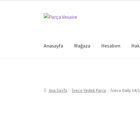
Dolaşıma
İçeriğe
geç
geç
Anasayfa
Mağaza
Hesabım
Hak
Ana Sayfa
İveco Yedek Parça
İveco Daily 14/