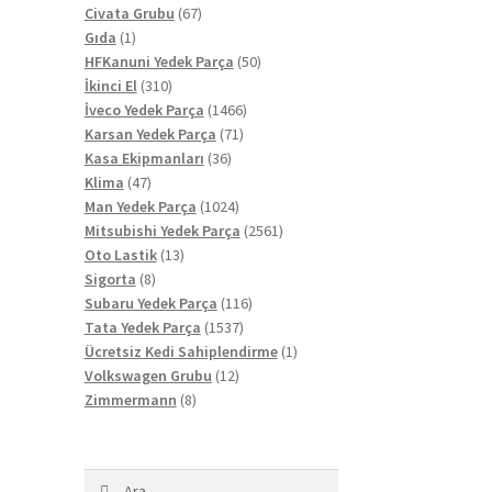
67
ürün
Civata Grubu
67
1
ürün
Gıda
1
ürün
50
HFKanuni Yedek Parça
50
310
ürün
İkinci El
310
ürün
1466
İveco Yedek Parça
1466
71
ürün
Karsan Yedek Parça
71
36
ürün
Kasa Ekipmanları
36
47
ürün
Klima
47
ürün
1024
Man Yedek Parça
1024
ürün
2561
Mitsubishi Yedek Parça
2561
13
ürün
Oto Lastik
13
8
ürün
Sigorta
8
ürün
116
Subaru Yedek Parça
116
1537
ürün
Tata Yedek Parça
1537
ürün
1
Ücretsiz Kedi Sahiplendirme
1
12
ürün
Volkswagen Grubu
12
8
ürün
Zimmermann
8
ürün
Arama: