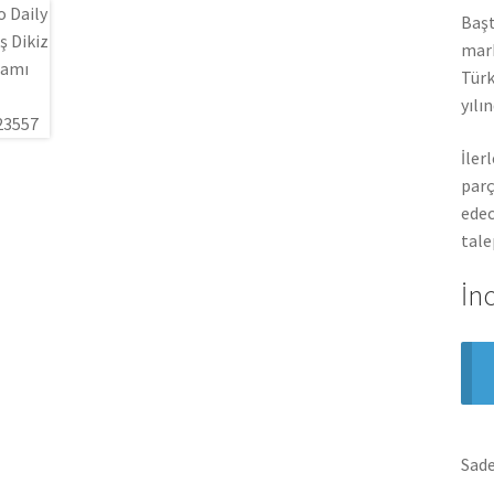
Başt
mark
Türk
yılı
İler
parç
edec
tale
İn
Sade