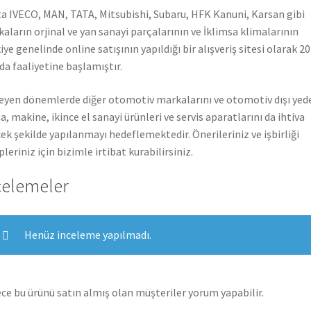
a IVECO, MAN, TATA, Mitsubishi, Subaru, HFK Kanuni, Karsan gibi
aların orjinal ve yan sanayi parçalarının ve İklimsa klimalarının
iye genelinde online satışının yapıldığı bir alışveriş sitesi olarak 2
nda faaliyetine başlamıştır.
leyen dönemlerde diğer otomotiv markalarını ve otomotiv dışı yed
a, makine, ikince el sanayi ürünleri ve servis aparatlarını da ihtiva
ek şekilde yapılanmayı hedeflemektedir. Önerileriniz ve işbirliği
pleriniz için bizimle irtibat kurabilirsiniz.
celemeler
Henüz inceleme yapılmadı.
ce bu ürünü satın almış olan müşteriler yorum yapabilir.