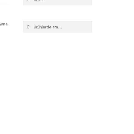
Ayna
Ara:
Ara