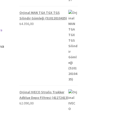
Orjinal MAN TGA TGX TGS
Silindir Gömleği (51012010435)
₺
4.356,00
ava
Orjinal IVECO Stralis Trakker
Adblue Depo Filtresi (41272413)
₺
2.090,00