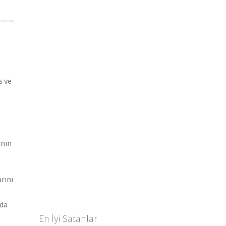
———
s ve
ının
rını
nda
En İyi Satanlar