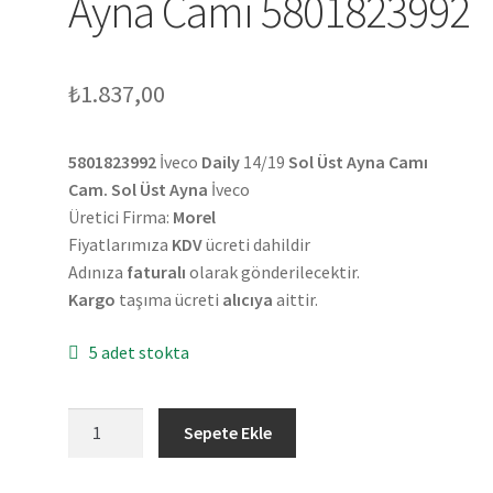
Ayna Camı 5801823992
₺
1.837,00
5801823992
İveco
Daily
14/19
Sol Üst Ayna Camı
Cam. Sol Üst Ayna
İveco
Üretici Firma:
Morel
Fiyatlarımıza
KDV
ücreti dahildir
Adınıza
faturalı
olarak gönderilecektir.
Kargo
taşıma ücreti
alıcıya
aittir.
5 adet stokta
İveco
Sepete Ekle
Daily
14/19