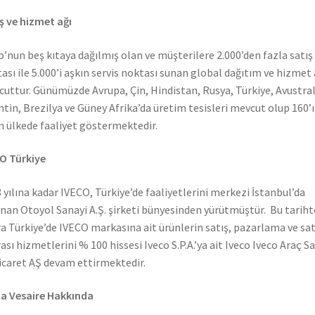
ş ve hizmet ağı
o’nun beş kıtaya dağılmış olan ve müşterilere 2.000’den fazla satış
ası ile 5.000’i aşkın servis noktası sunan global dağıtım ve hizmet 
uttur. Günümüzde Avrupa, Çin, Hindistan, Rusya, Türkiye, Avustral
ntin, Brezilya ve Güney Afrika’da üretim tesisleri mevcut olup 160’ı
n ülkede faaliyet göstermektedir.
O Türkiye
 yılına kadar IVECO, Türkiye’de faaliyetlerini merkezi İstanbul’da
nan Otoyol Sanayi A.Ş. şirketi bünyesinden yürütmüştür. Bu tarih
a Türkiye’de IVECO markasına ait ürünlerin satış, pazarlama ve sat
ası hizmetlerini % 100 hissesi Iveco S.P.A.’ya ait Iveco Iveco Araç S
icaret AŞ devam ettirmektedir.
a Vesaire Hakkında