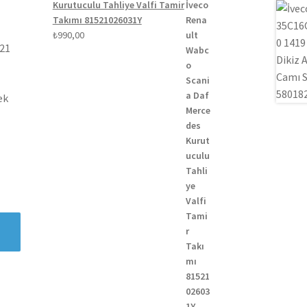
Kurutuculu Tahliye Valfi Tamir
Takımı 81521026031Y
₺
990,00
021
ek