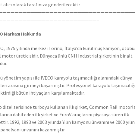
t alıcı olarak tarafınıza gönderilecektir.
——————————————————————————————————
—————————————————————————–
O Markası Hakkında
O, 1975 yılında merkezi Torino, İtalya’da kurulmuş kamyon, otobü
l motor üreticisidir. Dünyaca ünlü CNH Industrial şirketinin bir alt
dur.
ü yönetim yapısı ile IVECO karayolu taşımacılığı alanındaki dünya
rleri arasına girmeyi başarmıştır. Profesyonel karayolu taşımacılığ
ktirdiği bütün ihtiyaçları karşılamaktadır.
o dizel serisinde turboyu kullanan ilk şirket, Common Rail motorla
larına dahil eden ilk şirket ve EuroV araçlarını piyasaya süren ilk
ettir. 1992, 1993 ve 2003 yılında Yılın kamyonu ünvanını ve 2000 yılı
n panelvanı ünvanını kazanmıştır.