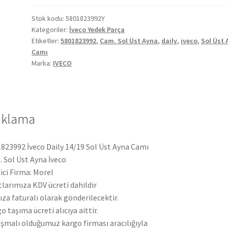
Sol
Üst
Stok kodu:
5801823992Y
Kategoriler:
İveco Yedek Parça
Ayna
Etiketler:
5801823992
,
Cam. Sol Üst Ayna
,
daily
,
iveco
,
Sol Üst 
Camı
Camı
5801823992
Marka:
IVECO
adet
ıklama
823992 İveco Daily 14/19 Sol Üst Ayna Camı
 Sol Üst Ayna İveco
ici Firma: Morel
tlarımıza KDV ücreti dahildir
ıza faturalı olarak gönderilecektir.
o taşıma ücreti alıcıya aittir.
şmalı olduğumuz kargo firması aracılığıyla