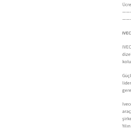
Ücre
——
——
IVEC
IVEC
dize
kolu
Güçl
lide
gere
Ivec
araç
şirk
Yılı