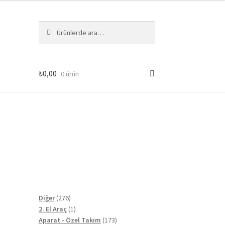
Ara:
Ara
₺
0,00
0 ürün
276
Diğer
276
ürün
1
2. El Araç
1
ürün
173
Aparat - Özel Takım
173