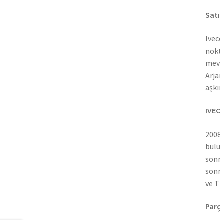
Satı
Ivec
nokt
mevc
Arja
aşkı
IVEC
2008
bulu
sonr
sonr
ve T
Parç