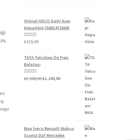
Orjinal IVECO Daily Kapı
Hoparlörü (5801473668)
ağı
ya,
5 üzerinden
₺
329,99
5.00
oy aldı
TATA Telcoline Ön Fren
Balatası
Orijinal
Şu
5 üzerinden
₺
1.300,00
₺
1.100,00
fiyat:
andaki
5.00
oy aldı
₺1.300,00.
fiyat:
ten
₺1.100,00.
ış
anayi
Man İveco Renault Wabco
Scania Daf Mercedes