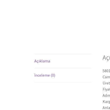
Aç
Açıklama
5801
İnceleme (0)
Cam.
Üret
Fiya
Adın
Karg
Anla