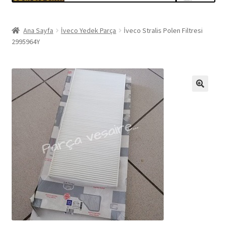
Ana Sayfa
İveco Yedek Parça
İveco Stralis Polen Filtresi
2995964Y