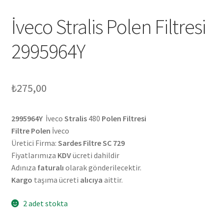
İveco Stralis Polen Filtresi
2995964Y
₺
275,00
2995964Y
İveco
Stralis
480
Polen Filtresi
Filtre Polen
İveco
Üretici Firma:
Sardes Filtre SC 729
Fiyatlarımıza
KDV
ücreti dahildir
Adınıza
faturalı
olarak gönderilecektir.
Kargo
taşıma ücreti
alıcıya
aittir.
2 adet stokta