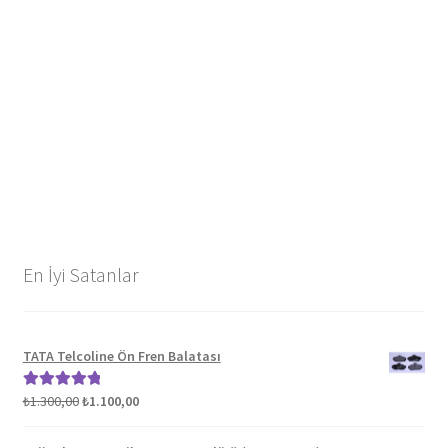
En İyi Satanlar
TATA Telcoline Ön Fren Balatası
Orijinal
Şu
₺
1.300,00
₺
1.100,00
5 üzerinden
fiyat:
andaki
5.00
oy aldı
₺1.300,00.
fiyat: