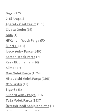
276
Diğer
276
ürün
1
2. El Araç
1
ürün
173
Aparat - Özel Takım
173
67
ürün
Civata Grubu
67
1
ürün
Gıda
1
ürün
50
HFKanuni Yedek Parça
50
310
ürün
İkinci El
310
ürün
1466
İveco Yedek Parça
1466
71
ürün
Karsan Yedek Parça
71
36
ürün
Kasa Ekipmanları
36
47
ürün
Klima
47
ürün
1024
Man Yedek Parça
1024
ürün
2561
Mitsubishi Yedek Parça
2561
13
ürün
Oto Lastik
13
8
ürün
Sigorta
8
ürün
116
Subaru Yedek Parça
116
1537
ürün
Tata Yedek Parça
1537
ürün
1
Ücretsiz Kedi Sahiplendirme
1
12
ürün