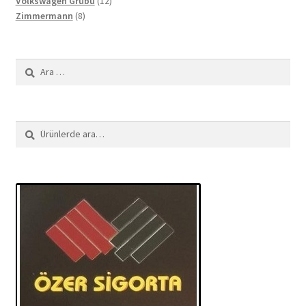
Volkswagen Grubu
12
8
ürün
Zimmermann
8
ürün
Arama:
Ara:
Ara