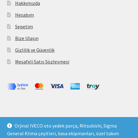
Hakkımızda
Hesabım
Sepetim
Bize Ulaşın
Gizlilik ve Güvenlik
Mesafeli Satış Sözleşmesi
Copyright 2021 © parcavs.com Tüm hakları saklıdır. Kredi
Orjinal IVECO oto yedek parça, Mitsubishi, Sigma
kartı bilgileriniz 256bit SSL sertifikası ile korunmaktadır.
General Klima çeşitleri, kasa ekipmanları, özel takım