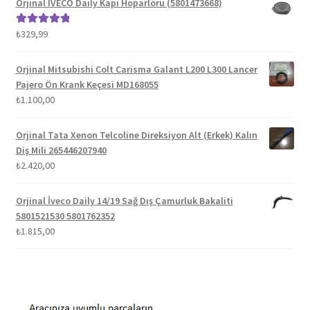
Orjinal IVECO Daily Kapı Hoparlörü (5801473668)
₺1.100,00.
₺
329,99
5 üzerinden
5.00
oy aldı
Orjinal Mitsubishi Colt Carisma Galant L200 L300 Lancer
Pajero Ön Krank Keçesi MD168055
₺
1.100,00
Orjinal Tata Xenon Telcoline Direksiyon Alt (Erkek) Kalın
Diş Mili 265446207940
₺
2.420,00
Orjinal İveco Daily 14/19 Sağ Dış Çamurluk Bakaliti
5801521530 5801762352
₺
1.815,00