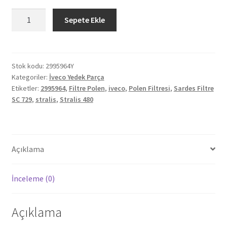
İveco
Sepete Ekle
Stralis
Polen
Filtresi
2995964Y
Stok kodu:
2995964Y
Kategoriler:
İveco Yedek Parça
adet
Etiketler:
2995964
,
Filtre Polen
,
iveco
,
Polen Filtresi
,
Sardes Filtre
SC 729
,
stralis
,
Stralis 480
Açıklama
İnceleme (0)
Açıklama