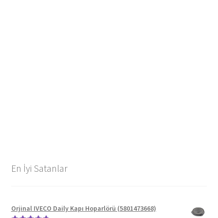
En İyi Satanlar
Orjinal IVECO Daily Kapı Hoparlörü (5801473668)