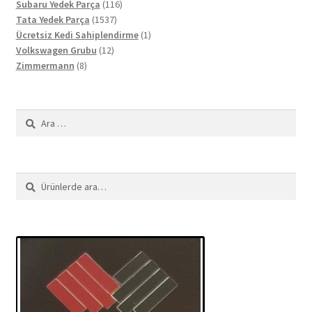
ürün
116
Subaru Yedek Parça
116
1537
ürün
Tata Yedek Parça
1537
ürün
1
Ücretsiz Kedi Sahiplendirme
1
12
ürün
Volkswagen Grubu
12
8
ürün
Zimmermann
8
ürün
Arama:
Ara:
Ara