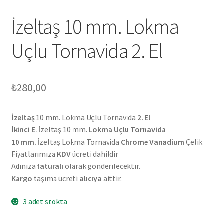
İzeltaş 10 mm. Lokma
Uçlu Tornavida 2. El
₺
280,00
İzeltaş
10 mm. Lokma Uçlu Tornavida
2. El
İkinci El
İzeltaş 10 mm.
Lokma Uçlu Tornavida
10 mm.
İzeltaş Lokma Tornavida
Chrome Vanadium
Çelik
Fiyatlarımıza
KDV
ücreti dahildir
Adınıza
faturalı
olarak gönderilecektir.
Kargo
taşıma ücreti
alıcıya
aittir.
3 adet stokta