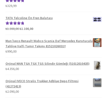
₺
329,99
5 üzerinden
5.00
oy aldı
TATA Telcoline Ön Fren Balatası
Orijinal
Şu
₺
1.300,00
₺
1.100,00
5 üzerinden
fiyat:
andaki
5.00
oy aldı
₺1.300,00.
fiyat:
Man İveco Renault Wabco Scania Daf Mercedes Kurutuculu
₺1.100,00.
Tahliye Valfi Tamir Takımı 81521026031Y
₺
990,00
Orjinal MAN TGA TGX TGS Silindir Gömleği (51012010435)
₺
4.356,00
Orjinal IVECO Stralis Trakker Adblue Depo Filtresi
(41272413)
₺
2.090,00