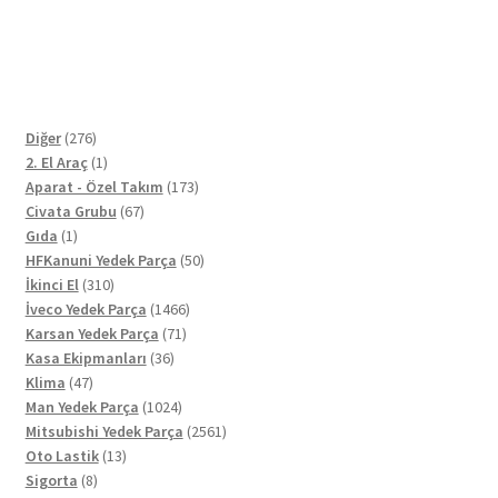
276
Diğer
276
ürün
1
2. El Araç
1
ürün
173
Aparat - Özel Takım
173
67
ürün
Civata Grubu
67
1
ürün
Gıda
1
ürün
50
HFKanuni Yedek Parça
50
310
ürün
İkinci El
310
ürün
1466
İveco Yedek Parça
1466
71
ürün
Karsan Yedek Parça
71
36
ürün
Kasa Ekipmanları
36
47
ürün
Klima
47
ürün
1024
Man Yedek Parça
1024
ürün
2561
Mitsubishi Yedek Parça
2561
13
ürün
Oto Lastik
13
8
ürün
Sigorta
8