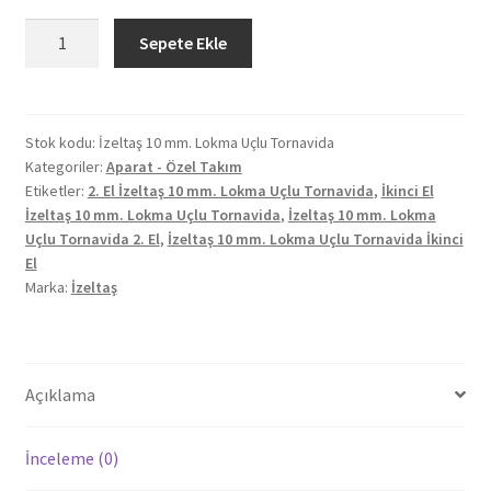
İzeltaş
Sepete Ekle
10
mm.
Lokma
Uçlu
Stok kodu:
İzeltaş 10 mm. Lokma Uçlu Tornavida
Kategoriler:
Aparat - Özel Takım
Tornavida
Etiketler:
2. El İzeltaş 10 mm. Lokma Uçlu Tornavida
,
İkinci El
2.
İzeltaş 10 mm. Lokma Uçlu Tornavida
,
İzeltaş 10 mm. Lokma
El
Uçlu Tornavida 2. El
,
İzeltaş 10 mm. Lokma Uçlu Tornavida İkinci
adet
El
Marka:
İzeltaş
Açıklama
İnceleme (0)