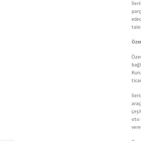
İler
parç
edec
tale
Özer
Özer
bağl
Kuru
tica
İler
araç
çeşi
oto 
vere