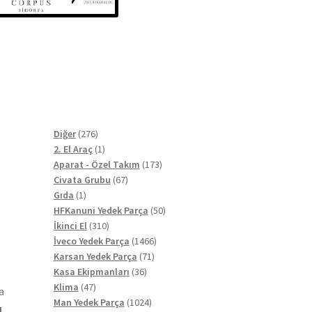
276
Diğer
276
ürün
1
2. El Araç
1
ürün
173
Aparat - Özel Takım
173
67
ürün
Civata Grubu
67
1
ürün
Gıda
1
ürün
50
HFKanuni Yedek Parça
50
310
ürün
İkinci El
310
ürün
1466
İveco Yedek Parça
1466
71
ürün
Karsan Yedek Parça
71
36
ürün
Kasa Ekipmanları
36
47
ürün
Klima
47
a
ürün
1024
Man Yedek Parça
1024
ı