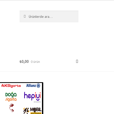
Ara:
Ara
₺
0,00
0 ürün