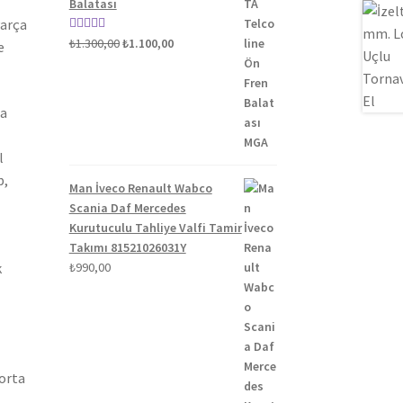
Balatası
Parça
Orijinal
Şu
5 üzerinden
₺
1.300,00
₺
1.100,00
e
fiyat:
andaki
5.00
oy aldı
₺1.300,00.
fiyat:
₺1.100,00.
ta
l
p,
Man İveco Renault Wabco
Scania Daf Mercedes
Kurutuculu Tahliye Valfi Tamir
Takımı 81521026031Y
k
₺
990,00
gorta