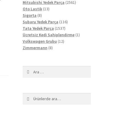
ürün
2561
Mitsubishi Yedek Parça
2561
13
ürün
Oto Lastik
13
8
ürün
Sigorta
8
ürün
116
Subaru Yedek Parça
116
1537
ürün
Tata Yedek Parça
1537
ürün
1
Ücretsiz Kedi Sahiplendirme
1
12
ürün
Volkswagen Grubu
12
8
ürün
Zimmermann
8
ürün
Arama:
Ara:
Ara