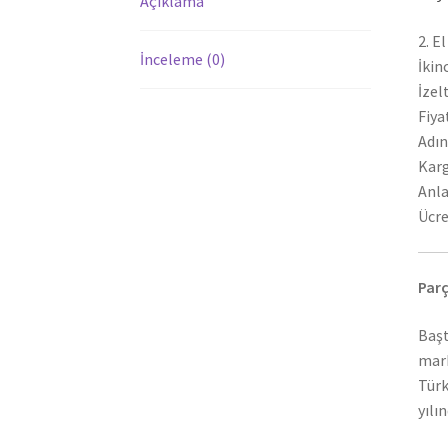
Açıklama
2. E
İnceleme (0)
İkin
İzel
Fiya
Adın
Karg
Anla
Ücre
Parç
Başt
mark
Türk
yılı