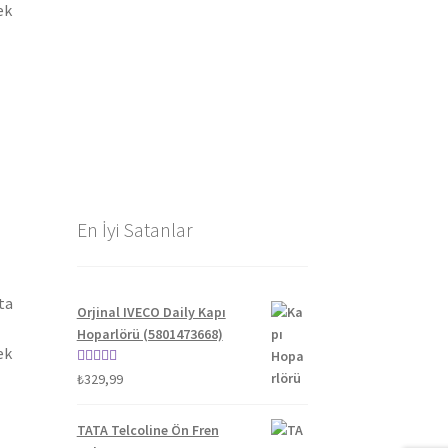
ek
En İyi Satanlar
ta
Orjinal IVECO Daily Kapı
Hoparlörü (5801473668)
ek
5 üzerinden
₺
329,99
5.00
oy aldı
TATA Telcoline Ön Fren