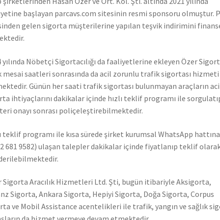
 şirketlerinden Hasan Özer ve Ort. Kol. Şti. altında 2021 yılında
iyetine başlayan parcavs.com sitesinin resmi sponsoru olmuştur. 
sinden gelen sigorta müşterilerine yapılan teşvik indirimini finans
ktedir.
 yılında Nöbetçi Sigortacılığı da faaliyetlerine ekleyen Özer Sigor
k mesai saatleri sonrasında da acil zorunlu trafik sigortası hizmeti
ektedir. Günün her saati trafik sigortası bulunmayan araçların aci
rta ihtiyaçlarını dakikalar içinde hızlı teklif programı ile sorgulatı
eri onayı sonrası poliçeleştirebilmektedir.
ı teklif programı ile kısa sürede şirket kurumsal WhatsApp hattına
2 681 9582) ulaşan talepler dakikalar içinde fiyatlanıp teklif olara
erilebilmektedir.
 Sigorta Aracılık Hizmetleri Ltd. Şti, bugün itibariyle Aksigorta,
anz Sigorta, Ankara Sigorta, Hepiyi Sigorta, Doğa Sigorta, Corpus
rta ve Mobil Assistance acentelikleri ile trafik, yangın ve sağlık si
şların da hizmet vermeye devam etmektedir.