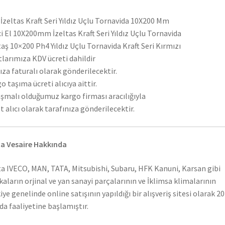
l İzeltas Kraft Seri Yıldız Uçlu Tornavida 10X200 Mm
ci El 10X200mm İzeltas Kraft Seri Yıldız Uçlu Tornavida
taş 10×200 Ph4 Yıldız Uçlu Tornavida Kraft Seri Kırmızı
tlarımıza KDV ücreti dahildir
ıza faturalı olarak gönderilecektir.
o taşıma ücreti alıcıya aittir.
şmalı olduğumuz kargo firması aracılığıyla
t alıcı olarak tarafınıza gönderilecektir.
a Vesaire Hakkında
a IVECO, MAN, TATA, Mitsubishi, Subaru, HFK Kanuni, Karsan gibi
aların orjinal ve yan sanayi parçalarının ve İklimsa klimalarının
iye genelinde online satışının yapıldığı bir alışveriş sitesi olarak 2
nda faaliyetine başlamıştır.