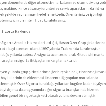
leyen dönemlerde diğer otomotiv markalarını ve otomotiv dışı yed
a, makine, ikince el sanayi ürünleri ve servis aparatlarını da ihtiva
ek şekilde yapılanmayı hedeflemektedir. Önerileriniz ve işbirliği
pleriniz için bizimle irtibat kurabilirsiniz.
 Sigorta Hakkında
 Sigorta Aracılık Hizmetleri Ltd. Şti, Hasan Özer Grup şirketlerine
ı oto bayi acentesi olarak 1997 yılında Trabzon’da kurulmuştur.
lduğu yıllarda sadece Aksigorta acentesi olarak Mitsubishi marka
ri araçların sigorta ihtiyaçlarını karşılamakta idi.
leyen yıllarda grup şirketlerine diğer birçok binek, ticari ve ağır vası
 bayiliklerinin de eklenmesi ile acenteliği yapılan markalar da
tlenmiştir. Özer Sigorta kurulduğu yıllardan bugüne kadar büyüyer
bayi dışında da araç yanında diğer sigorta branşlarında hizmet
bilen genel bir sigorta şirketi olarak yoluna devam etmiştir.