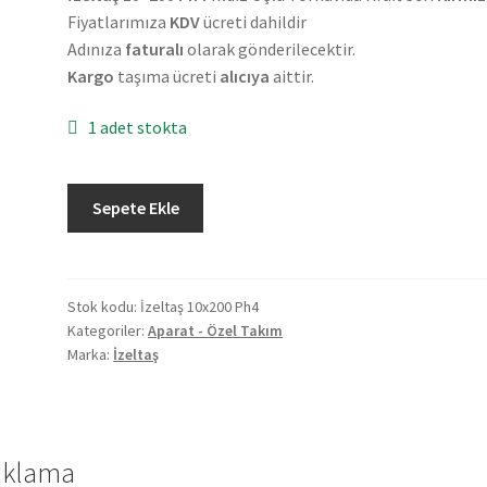
Fiyatlarımıza
KDV
ücreti dahildir
Adınıza
faturalı
olarak gönderilecektir.
Kargo
taşıma ücreti
alıcıya
aittir.
1 adet stokta
İzeltas
Sepete Ekle
10X200
mm
Yıldız
Uçlu
Stok kodu:
İzeltaş 10x200 Ph4
Kategoriler:
Aparat - Özel Takım
Tornavida
Marka:
İzeltaş
2.
El
adet
ıklama