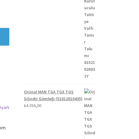
Orjinal MAN TGA TGX TGS
Silindir Gömleği (51012010435)
₺
4.356,00
 mm