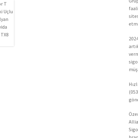
Grup
faal
site
etme
2024
artı
verm
sigo
müşt
Hızl
(053
gönd
Özer
Alli
Sigo
bran