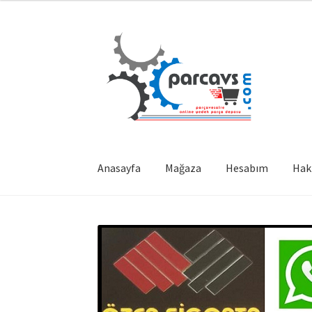
Dolaşıma
İçeriğe
geç
geç
Anasayfa
Mağaza
Hesabım
Hak