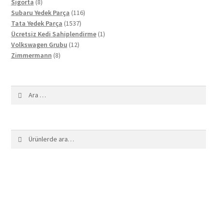
8
ürün
Sigorta
8
ürün
116
Subaru Yedek Parça
116
1537
ürün
Tata Yedek Parça
1537
ürün
1
Ücretsiz Kedi Sahiplendirme
1
12
ürün
Volkswagen Grubu
12
8
ürün
Zimmermann
8
ürün
Arama:
Ara:
Ara