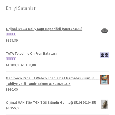
En İyi Satanlar
Orjinal IVECO Daily Kapı Hoparlörü (5801473668)
5 üzerinden
₺
329,99
5.00
oy aldı
TATA Telcoline Ön Fren Balatası
Orijinal
Şu
5 üzerinden
₺
1.300,00
₺
1.100,00
fiyat:
andaki
5.00
oy aldı
₺1.300,00.
fiyat:
Man İveco Renault Wabco Scania Daf Mercedes Kurutuculu
₺1.100,00.
Tahliye Valfi Tamir Takımı 81521026031Y
₺
990,00
Orjinal MAN TGA TGX TGS Silindir Gömleği (51012010435)
₺
4.356,00