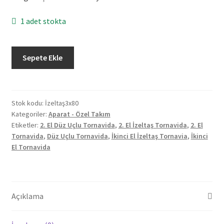
1 adet stokta
İzeltaş
Sepete Ekle
Düz
Uçlu
Tornavida,
Kırmızı,
Stok kodu:
İzeltaş3x80
Kategoriler:
Aparat - Özel Takım
3
Etiketler:
2. El Düz Uçlu Tornavida
,
2. El İzeltaş Tornavida
,
2. El
X
Tornavida
,
Düz Uçlu Tornavida
,
İkinci El İzeltaş Tornavia
,
İkinci
80
El Tornavida
Mm
(2.
El)
adet
Açıklama