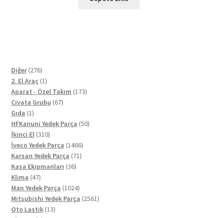
276
Diğer
276
ürün
1
2. El Araç
1
ürün
173
Aparat - Özel Takım
173
67
ürün
Civata Grubu
67
1
ürün
Gıda
1
ürün
50
HFKanuni Yedek Parça
50
310
ürün
İkinci El
310
ürün
1466
İveco Yedek Parça
1466
71
ürün
Karsan Yedek Parça
71
36
ürün
Kasa Ekipmanları
36
47
ürün
Klima
47
ürün
1024
Man Yedek Parça
1024
ürün
2561
Mitsubishi Yedek Parça
2561
13
ürün
Oto Lastik
13