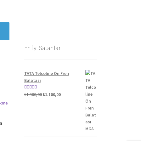
En İyi Satanlar
TATA Telcoline Ön Fren
Balatası
Orijinal
Şu
5 üzerinden
₺
1.300,00
₺
1.100,00
fiyat:
andaki
5.00
oy aldı
₺1.300,00.
fiyat:
₺1.100,00.
a