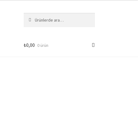
Ara:
Ara
₺
0,00
0 ürün