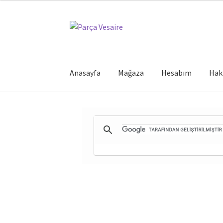
Dolaşıma
İçeriğe
geç
geç
Anasayfa
Mağaza
Hesabım
Hak