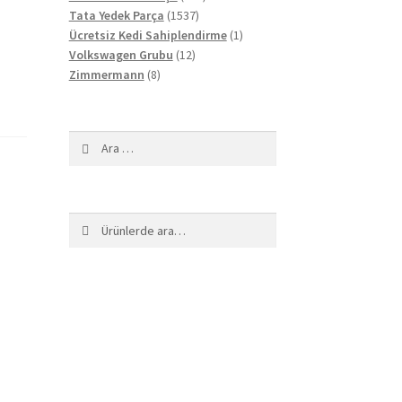
1537
ürün
Tata Yedek Parça
1537
ürün
1
Ücretsiz Kedi Sahiplendirme
1
12
ürün
Volkswagen Grubu
12
8
ürün
Zimmermann
8
ürün
Arama:
Ara:
Ara