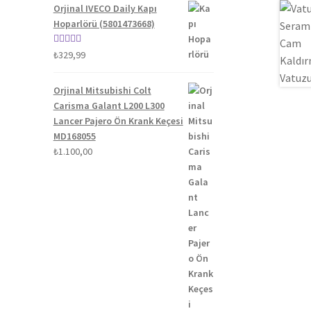
Orjinal IVECO Daily Kapı
Hoparlörü (5801473668)
5 üzerinden
₺
329,99
5.00
oy aldı
Orjinal Mitsubishi Colt
Carisma Galant L200 L300
Lancer Pajero Ön Krank Keçesi
MD168055
₺
1.100,00