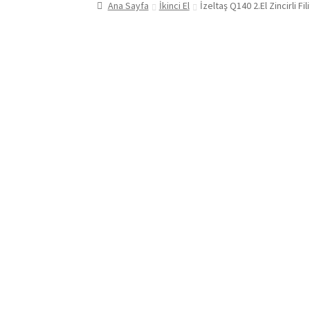
Ana Sayfa
İkinci El
İzeltaş Q140 2.El Zincirli F