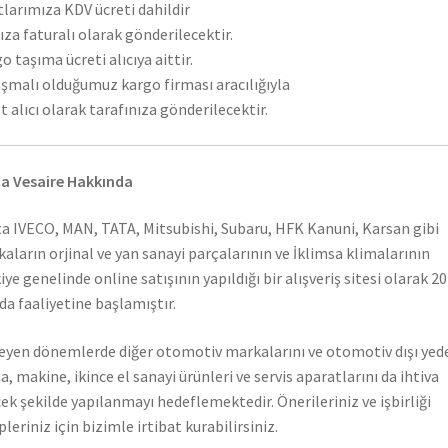
tlarımıza KDV ücreti dahildir
ıza faturalı olarak gönderilecektir.
o taşıma ücreti alıcıya aittir.
şmalı olduğumuz kargo firması aracılığıyla
t alıcı olarak tarafınıza gönderilecektir.
a Vesaire Hakkında
a IVECO, MAN, TATA, Mitsubishi, Subaru, HFK Kanuni, Karsan gibi
aların orjinal ve yan sanayi parçalarının ve İklimsa klimalarının
iye genelinde online satışının yapıldığı bir alışveriş sitesi olarak 2
nda faaliyetine başlamıştır.
leyen dönemlerde diğer otomotiv markalarını ve otomotiv dışı yed
a, makine, ikince el sanayi ürünleri ve servis aparatlarını da ihtiva
ek şekilde yapılanmayı hedeflemektedir. Önerileriniz ve işbirliği
pleriniz için bizimle irtibat kurabilirsiniz.