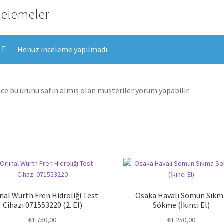
celemeler
Henüz inceleme yapılmadı.
ce bu ürünü satın almış olan müşteriler yorum yapabilir.
inal Würth Fren Hidroliği Test
Osaka Havalı Somun Sıkm
Cihazı 071553220 (2. El)
Sökme (İkinci El)
₺
1.750,00
₺
1.250,00