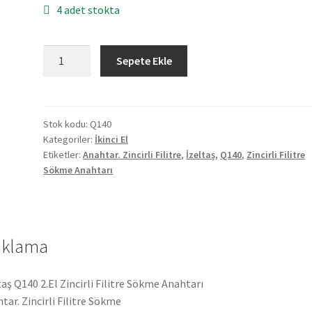
4 adet stokta
İzeltaş
Sepete Ekle
Q140
2.El
Zincirli
Filitre
Stok kodu:
Q140
Kategoriler:
İkinci El
Sökme
Etiketler:
Anahtar. Zincirli Filitre
,
İzeltaş
,
Q140
,
Zincirli Filitre
Anahtarı
Sökme Anahtarı
adet
ıklama
taş Q140 2.El Zincirli Filitre Sökme Anahtarı
tar. Zincirli Filitre Sökme