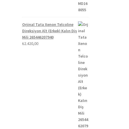
Orjinal Tata Xenon Telcoline
Direksiyon Alt (Erkek) Kalın Diş
Mili 265446207940
₺
2.420,00