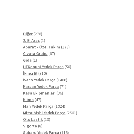
276
Diğer
276
ürün
1
2. El Araç
1
ürün
173
Aparat - Özel Takım
173
67
ürün
Civata Grubu
67
1
ürün
Gıda
1
ürün
50
HFKanuni Yedek Parça
50
310
ürün
İkinci El
310
ürün
1466
İveco Yedek Parça
1466
71
ürün
Karsan Yedek Parça
71
36
ürün
Kasa Ekipmanları
36
47
ürün
Klima
47
ürün
1024
Man Yedek Parça
1024
ürün
2561
Mitsubishi Yedek Parça
2561
13
ürün
Oto Lastik
13
8
ürün
Sigorta
8
ürün
116
Subaru Yedek Parça
116