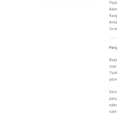
Fiya
Adın
Karg
Anla
Ücre
Parç
Başt
mark
Türk
yılı
İler
parç
edec
tale