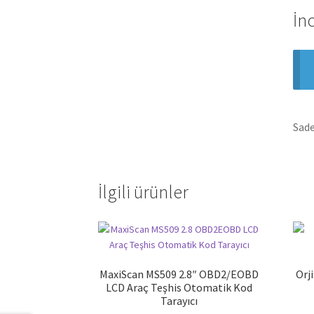
İn
Sade
İlgili ürünler
MaxiScan MS509 2.8″ OBD2/EOBD
Orj
LCD Araç Teşhis Otomatik Kod
Tarayıcı