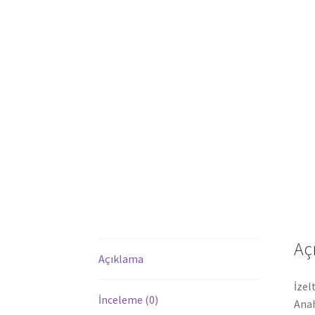
Aç
Açıklama
İzel
İnceleme (0)
Anah