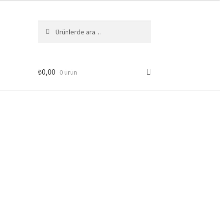
Ara:
Ara
₺
0,00
0 ürün