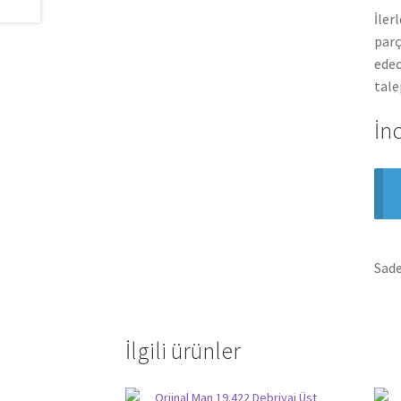
İler
parç
edec
tale
İn
Sade
İlgili ürünler