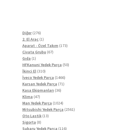
a
276
Diğer
276
ürün
1
2. El Araç
1
ürün
173
Aparat - Özel Takım
173
67
ürün
Civata Grubu
67
1
ürün
Gıda
1
ürün
50
HFKanuni Yedek Parça
50
310
ürün
İkinci El
310
ürün
1466
İveco Yedek Parça
1466
71
ürün
Karsan Yedek Parça
71
36
ürün
Kasa Ekipmanları
36
47
ürün
Klima
47
ürün
1024
Man Yedek Parça
1024
ürün
2561
Mitsubishi Yedek Parça
2561
13
ürün
Oto Lastik
13
8
ürün
Sigorta
8
ürün
116
Subaru Yedek Parça
116