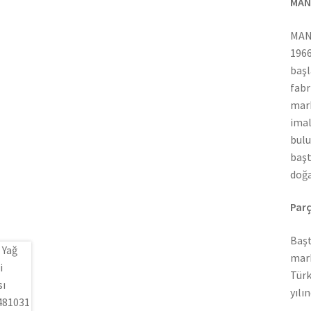
MAN
MAN 
1966
başl
fabr
mark
imal
bulu
başt
doğa
Parç
Başt
mark
Türk
yılı