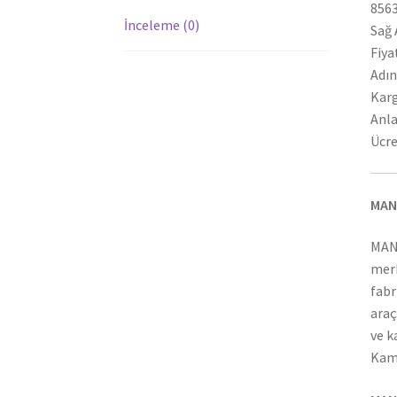
8563
İnceleme (0)
Sağ 
Fiya
Adın
Karg
Anla
Ücre
MAN
MAN
merk
fabr
araç
ve k
Kamy