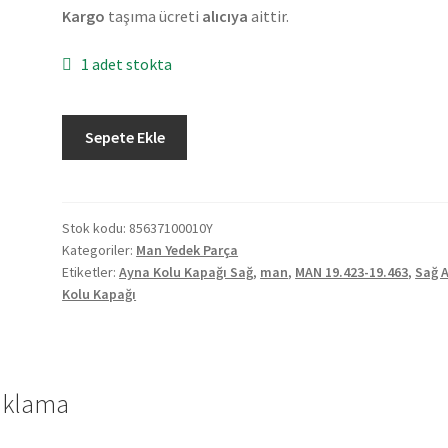
Kargo
taşıma ücreti
alıcıya
aittir.
1 adet stokta
MAN
Sepete Ekle
19.423-
19.463
Ayna
Kolu
Stok kodu:
85637100010Y
Kategoriler:
Man Yedek Parça
Kapağı
Etiketler:
Ayna Kolu Kapağı Sağ
,
man
,
MAN 19.423-19.463
,
Sağ 
Sağ
Kolu Kapağı
85637100010Y
adet
ıklama