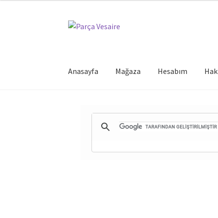
Dolaşıma
İçeriğe
geç
geç
Anasayfa
Mağaza
Hesabım
Hak