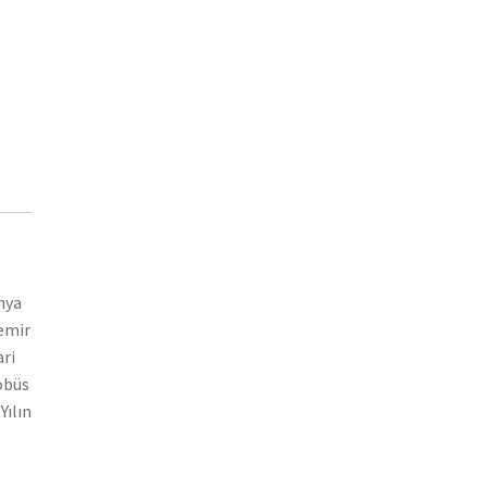
nya
demir
ari
tobüs
Yılın