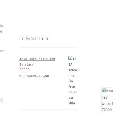
üs
AN
En İyi Satanlar
ler
TATA Telcoline Ön Fren
Balatası
Orijinal
Şu
5 üzerinden
₺
1.300,00
₺
1.100,00
fiyat:
andaki
5.00
oy aldı
₺1.300,00.
fiyat:
₺1.100,00.
021