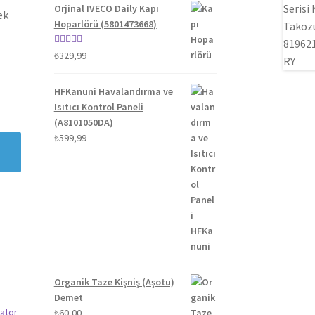
Orjinal IVECO Daily Kapı
ek
Hoparlörü (5801473668)
5 üzerinden
₺
329,99
5.00
oy aldı
HFKanuni Havalandırma ve
Isıtıcı Kontrol Paneli
(A8101050DA)
₺
599,99
Organik Taze Kişniş (Aşotu)
Demet
₺
60,00