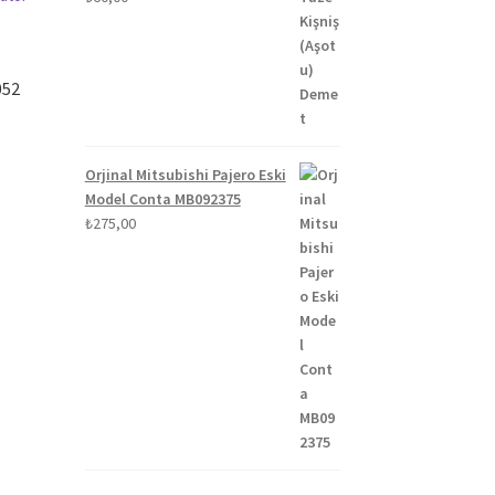
0
052
Orjinal Mitsubishi Pajero Eski
Model Conta MB092375
₺
275,00