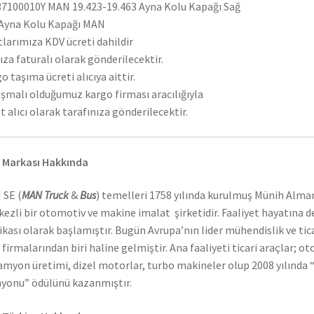
7100010Y MAN 19.423-19.463 Ayna Kolu Kapağı Sağ
Ayna Kolu Kapağı MAN
tlarımıza KDV ücreti dahildir
ıza faturalı olarak gönderilecektir.
o taşıma ücreti alıcıya aittir.
şmalı olduğumuz kargo firması aracılığıyla
t alıcı olarak tarafınıza gönderilecektir.
 Markası Hakkında
 SE (
MAN Truck
&
Bus
) temelleri 1758 yılında kurulmuş Münih Alma
ezli bir otomotiv ve makine imalat şirketidir. Faaliyet hayatına 
ikası olarak başlamıştır. Bugün Avrupa’nın lider mühendislik ve tic
 firmalarından biri haline gelmiştir. Ana faaliyeti ticari araçlar; o
amyon üretimi, dizel motorlar, turbo makineler olup 2008 yılında “
onu” ödülünü kazanmıştır.