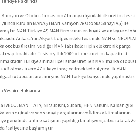
 Türkiye Hakkında
Kamyon ve Otobüs firmasının Almanya dışındaki ilk üretim tesisi
 yılında kurulan MANAŞ (MAN Kamyon ve Otobüs Sanayi AŞ) ile
amıştır. MAN Türkiye AŞ MAN firmasının en büyük ve entegre otob
ikasıdır. Ankara’nın Akyurt bölgesindeki tesisinde MAN ve NEOPL
a otobüs üretimi ve diğer MAN fabrikaları için elektronik parça
atı yapılmaktadır. Tesisin yıllık 2000 otobüs üretim kapasitesi
nmaktadır. Türkiye sınırları içerisinde üretilen MAN marka otobüs
a AB olmak üzere 47 ülkeye ihraç edilmektedir. Ayrıca ilk MAN
lgazlı otobüsün üretimi yine MAN Türkiye bünyesinde yapılmıştır.
a Vesaire Hakkında
a IVECO, MAN, TATA, Mitsubishi, Subaru, HFK Kanuni, Karsan gibi
aların orjinal ve yan sanayi parçalarının ve İklimsa klimalarının
iye genelinde online satışının yapıldığı bir alışveriş sitesi olarak 2
nda faaliyetine başlamıştır.