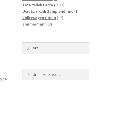
1537
ürün
Tata Yedek Parça
1537
ürün
1
Ücretsiz Kedi Sahiplendirme
1
12
ürün
Volkswagen Grubu
12
8
ürün
Zimmermann
8
ürün
Arama:
Ara:
Ara
Ayna