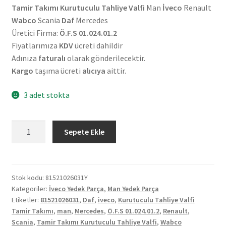
Tamir Takımı Kurutuculu Tahliye Valfi
Man
İveco
Renault
Wabco
Scania
Daf
Mercedes
Üretici Firma:
Ö.F.S 01.024.01.2
Fiyatlarımıza
KDV
ücreti dahildir
Adınıza
faturalı
olarak gönderilecektir.
Kargo
taşıma ücreti
alıcıya
aittir.
3 adet stokta
Man
Sepete Ekle
İveco
Renault
Wabco
Scania
Stok kodu:
81521026031Y
Kategoriler:
İveco Yedek Parça
,
Man Yedek Parça
Daf
Etiketler:
81521026031
,
Daf
,
iveco
,
Kurutuculu Tahliye Valfi
Mercedes
Tamir Takımı
,
man
,
Mercedes
,
Ö.F.S 01.024.01.2
,
Renault
,
Kurutuculu
Scania
,
Tamir Takımı Kurutuculu Tahliye Valfi
,
Wabco