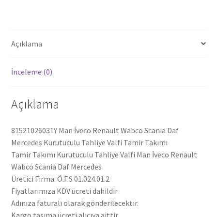
Tahliye
Valfi
Tamir
Takımı
Açıklama
81521026031Y
adet
İnceleme (0)
Açıklama
81521026031Y Man İveco Renault Wabco Scania Daf
Mercedes Kurutuculu Tahliye Valfi Tamir Takımı
Tamir Takımı Kurutuculu Tahliye Valfi Man İveco Renault
Wabco Scania Daf Mercedes
Üretici Firma: Ö.F.S 01.024.01.2
Fiyatlarımıza KDV ücreti dahildir
Adınıza faturalı olarak gönderilecektir.
Kargo taşıma ücreti alıcıya aittir.