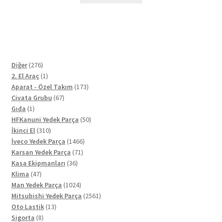
276
Diğer
276
ürün
1
2. El Araç
1
ürün
173
Aparat - Özel Takım
173
67
ürün
Civata Grubu
67
1
ürün
Gıda
1
ürün
50
HFKanuni Yedek Parça
50
310
ürün
İkinci El
310
ürün
1466
İveco Yedek Parça
1466
71
ürün
Karsan Yedek Parça
71
36
ürün
Kasa Ekipmanları
36
47
ürün
Klima
47
ürün
1024
Man Yedek Parça
1024
ürün
2561
Mitsubishi Yedek Parça
2561
13
ürün
Oto Lastik
13
8
ürün
Sigorta
8