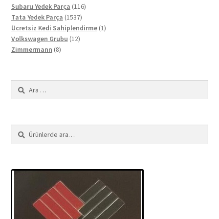
ürün
116
Subaru Yedek Parça
116
1537
ürün
Tata Yedek Parça
1537
ürün
1
Ücretsiz Kedi Sahiplendirme
1
12
ürün
Volkswagen Grubu
12
8
ürün
Zimmermann
8
ürün
Arama:
Ara:
Ara