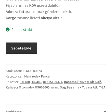
Fiyatlarımıza
KDV
ücreti dahildir
Adınıza
faturalı
olarak gönderilecektir.
Kargo
taşıma ücreti
alıcıya
aittir.
1 adet stokta
Man
Sepete Ekle
TGA
18.460/18.480
Basamak
Yuvası
Stok kodu:
81615100374
Kategoriler:
Man Yedek Parça
Alt
Etiketler:
18.460
,
18.480
,
81615100374
,
Basamak Yuvası Alt Sağ
,
Sağ
Kahveci Otomotiv M5005065
,
man
,
Sağ.Basamak Yuvası Alt
,
TGA
81615100374
adet
Açıklama