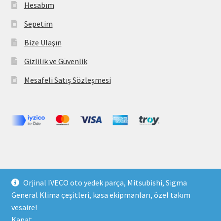
Hesabım
Sepetim
Bize Ulaşın
Gizlilik ve Güvenlik
Mesafeli Satış Sözleşmesi
Copyright 2021 © parcavs.com Tüm hakları saklıdır. Kredi
Orjinal IVECO oto yedek parça, Mitsubishi, Sigma
kartı bilgileriniz 256bit SSL sertifikası ile korunmaktadır.
General Klima çeşitleri, kasa ekipmanları, özel takım
vesaire!
Kapat