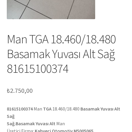
Man TGA 18.460/18.480
Basamak Yuvası Alt Sağ
81615100374
₺
2.750,00
81615100374
Man
TGA
18.460/18.480
Basamak Yuvası Alt
Sağ
Sağ.Basamak Yuvası Alt
Man
Üretici Firma:
Kahveci Otomotiv M5005065