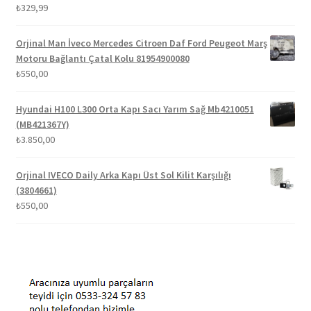
₺
329,99
5 üzerinden
5.00
oy aldı
Orjinal Man İveco Mercedes Citroen Daf Ford Peugeot Marş
Motoru Bağlantı Çatal Kolu 81954900080
₺
550,00
Hyundai H100 L300 Orta Kapı Sacı Yarım Sağ Mb4210051
(MB421367Y)
₺
3.850,00
Orjinal IVECO Daily Arka Kapı Üst Sol Kilit Karşılığı
(3804661)
₺
550,00