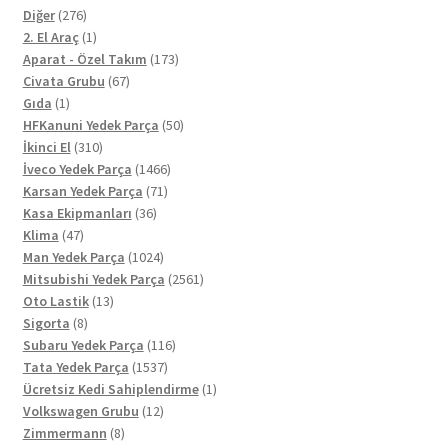
276
Diğer
276
ürün
1
2. El Araç
1
ürün
173
Aparat - Özel Takım
173
67
ürün
Civata Grubu
67
1
ürün
Gıda
1
ürün
50
HFKanuni Yedek Parça
50
310
ürün
İkinci El
310
ürün
1466
İveco Yedek Parça
1466
71
ürün
Karsan Yedek Parça
71
36
ürün
Kasa Ekipmanları
36
47
ürün
Klima
47
ürün
1024
Man Yedek Parça
1024
ürün
2561
Mitsubishi Yedek Parça
2561
13
ürün
Oto Lastik
13
8
ürün
Sigorta
8
ürün
116
Subaru Yedek Parça
116
1537
ürün
Tata Yedek Parça
1537
ürün
1
Ücretsiz Kedi Sahiplendirme
1
12
ürün
Volkswagen Grubu
12
8
ürün
Zimmermann
8