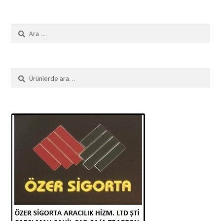
ürün
Arama:
Ara:
Ara