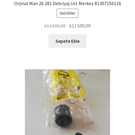
Orjinal Man 26.281 Debriyaj Üst Merkez 81307156116
İNDIRIM!
Orijinal
Şu
₺
12.500,00
₺
11.500,00
fiyat:
andaki
₺12.500,00.
fiyat:
Sepete Ekle
₺11.500,00.