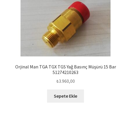
Orjinal Man TGA TGX TGS Yağ Basınç Müşürü 15 Bar
51274210263
₺
3.960,00
Sepete Ekle