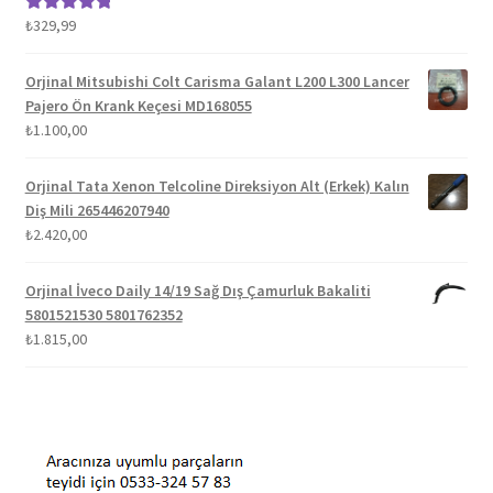
₺
329,99
5 üzerinden
5.00
oy aldı
Orjinal Mitsubishi Colt Carisma Galant L200 L300 Lancer
Pajero Ön Krank Keçesi MD168055
₺
1.100,00
Orjinal Tata Xenon Telcoline Direksiyon Alt (Erkek) Kalın
Diş Mili 265446207940
₺
2.420,00
Orjinal İveco Daily 14/19 Sağ Dış Çamurluk Bakaliti
5801521530 5801762352
₺
1.815,00