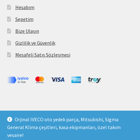
Hesabım
Sepetim
Bize Ulaşın
Gizlilik ve Güvenlik
Mesafeli Satış Sözleşmesi
Copyright 2021 © parcavs.com Tüm hakları saklıdır. Kredi
Orjinal IVECO oto yedek parça, Mitsubishi, Sigma
kartı bilgileriniz 256bit SSL sertifikası ile korunmaktadır.
General Klima çeşitleri, kasa ekipmanları, özel takım
vesaire!