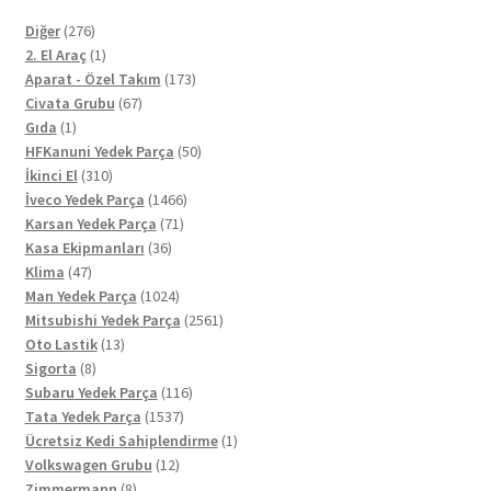
276
Diğer
276
ürün
1
2. El Araç
1
ürün
173
Aparat - Özel Takım
173
67
ürün
Civata Grubu
67
1
ürün
Gıda
1
ürün
50
HFKanuni Yedek Parça
50
310
ürün
İkinci El
310
ürün
1466
İveco Yedek Parça
1466
71
ürün
Karsan Yedek Parça
71
36
ürün
Kasa Ekipmanları
36
47
ürün
Klima
47
ürün
1024
Man Yedek Parça
1024
ürün
2561
Mitsubishi Yedek Parça
2561
13
ürün
Oto Lastik
13
8
ürün
Sigorta
8
ürün
116
Subaru Yedek Parça
116
1537
ürün
Tata Yedek Parça
1537
ürün
1
Ücretsiz Kedi Sahiplendirme
1
12
ürün
Volkswagen Grubu
12
8
ürün
Zimmermann
8