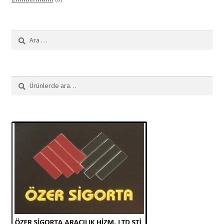
ürün
Arama:
Ara:
Ara