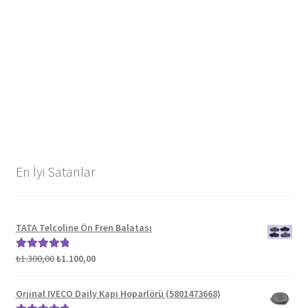
En İyi Satanlar
TATA Telcoline Ön Fren Balatası
Orijinal
Şu
₺
1.300,00
₺
1.100,00
5 üzerinden
fiyat:
andaki
5.00
oy aldı
₺1.300,00.
fiyat:
Orjinal IVECO Daily Kapı Hoparlörü (5801473668)
₺1.100,00.