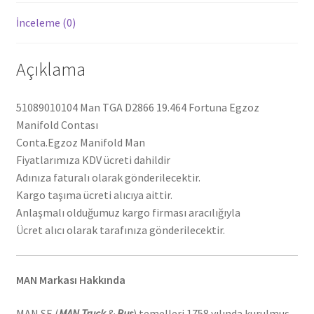
İnceleme (0)
Açıklama
51089010104 Man TGA D2866 19.464 Fortuna Egzoz
Manifold Contası
Conta.Egzoz Manifold Man
Fiyatlarımıza KDV ücreti dahildir
Adınıza faturalı olarak gönderilecektir.
Kargo taşıma ücreti alıcıya aittir.
Anlaşmalı olduğumuz kargo firması aracılığıyla
Ücret alıcı olarak tarafınıza gönderilecektir.
MAN Markası Hakkında
MAN SE (
MAN Truck
&
Bus
) temelleri 1758 yılında kurulmuş