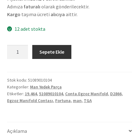
Adınıza
faturalı
olarak gönderilecektir.
Kargo
taşıma ücreti
alıcıya
aittir.
12 adet stokta
Man
Sepete Ekle
TGA
D2866
19.464
Fortuna
Stok kodu:
51089010104
Kategoriler:
Man Yedek Parça
Egzoz
Etiketler:
19.464
,
51089010104
,
Conta.Egzoz Manifold
,
D2866
,
Manifold
Egzoz Manifold Contası
,
Fortuna
,
man
,
TGA
Contası
51089010104
adet
Açıklama