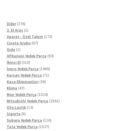
276
Diğer
276
ürün
1
2. El Araç
1
ürün
173
Aparat - Özel Takım
173
67
ürün
Civata Grubu
67
1
ürün
Gıda
1
ürün
50
HFKanuni Yedek Parça
50
310
ürün
İkinci El
310
ürün
1466
İveco Yedek Parça
1466
71
ürün
Karsan Yedek Parça
71
36
ürün
Kasa Ekipmanları
36
47
ürün
Klima
47
ürün
1024
Man Yedek Parça
1024
ürün
2561
Mitsubishi Yedek Parça
2561
13
ürün
Oto Lastik
13
8
ürün
Sigorta
8
ürün
116
Subaru Yedek Parça
116
1537
ürün
Tata Yedek Parça
1537