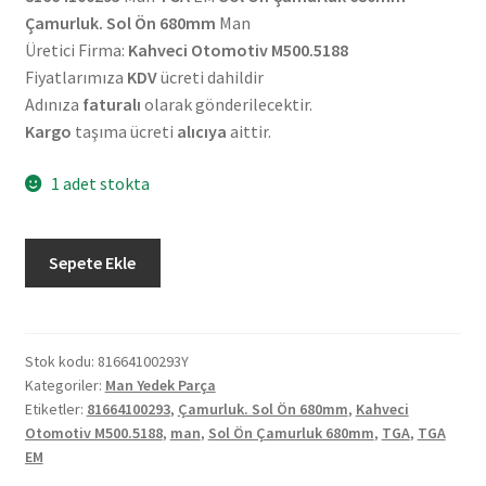
₺6.600,00.
fiyat:
Çamurluk. Sol Ön 680mm
Man
₺6.000,00.
Üretici Firma:
Kahveci Otomotiv M500.5188
Fiyatlarımıza
KDV
ücreti dahildir
Adınıza
faturalı
olarak gönderilecektir.
Kargo
taşıma ücreti
alıcıya
aittir.
1 adet stokta
Man
Sepete Ekle
TGA
EM
Sol
Ön
Stok kodu:
81664100293Y
Kategoriler:
Man Yedek Parça
Çamurluk
Etiketler:
81664100293
,
Çamurluk. Sol Ön 680mm
,
Kahveci
680mm
Otomotiv M500.5188
,
man
,
Sol Ön Çamurluk 680mm
,
TGA
,
TGA
81664100293
EM
adet