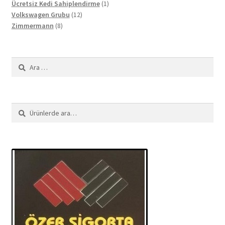
ürün
1
Ücretsiz Kedi Sahiplendirme
1
12
ürün
Volkswagen Grubu
12
8
ürün
Zimmermann
8
ürün
Arama:
Ara:
Ara