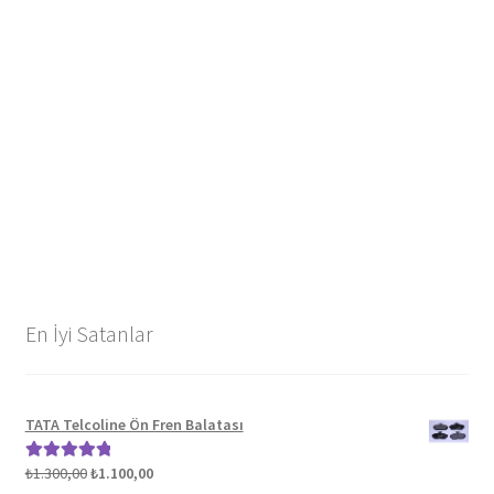
En İyi Satanlar
TATA Telcoline Ön Fren Balatası
Orijinal
Şu
₺
1.300,00
₺
1.100,00
5 üzerinden