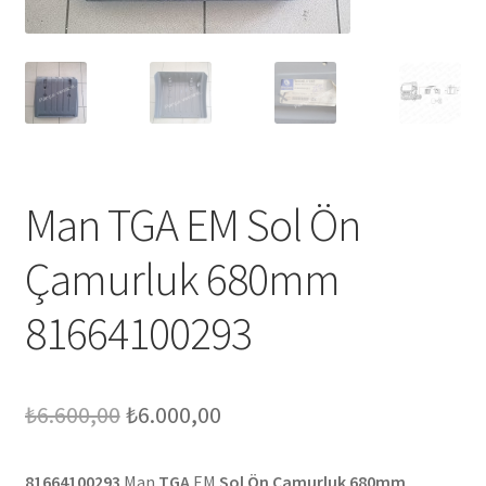
Man TGA EM Sol Ön
Çamurluk 680mm
81664100293
Orijinal
Şu
₺
6.600,00
₺
6.000,00
fiyat:
andaki
81664100293
Man
TGA
EM
Sol Ön Çamurluk 680mm