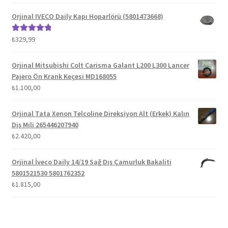
fiyat:
andaki
5.00
oy aldı
₺1.300,00.
fiyat:
Orjinal IVECO Daily Kapı Hoparlörü (5801473668)
₺1.100,00.
₺
329,99
5 üzerinden
5.00
oy aldı
Orjinal Mitsubishi Colt Carisma Galant L200 L300 Lancer
Pajero Ön Krank Keçesi MD168055
₺
1.100,00
Orjinal Tata Xenon Telcoline Direksiyon Alt (Erkek) Kalın
Diş Mili 265446207940
₺
2.420,00
Orjinal İveco Daily 14/19 Sağ Dış Çamurluk Bakaliti
5801521530 5801762352
₺
1.815,00