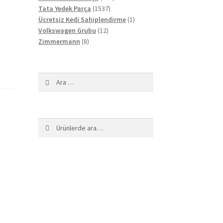
1537
ürün
Tata Yedek Parça
1537
ürün
1
Ücretsiz Kedi Sahiplendirme
1
12
ürün
Volkswagen Grubu
12
8
ürün
Zimmermann
8
ürün
Arama:
Ara:
Ara