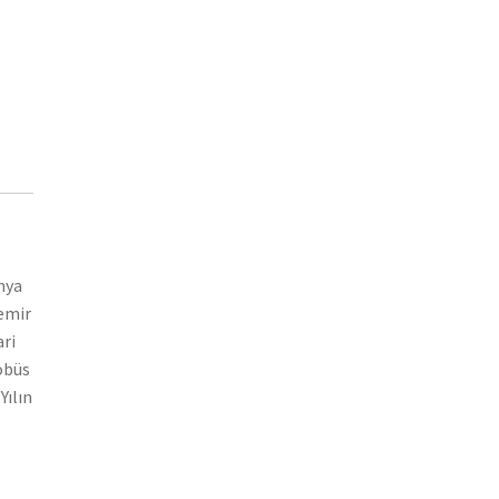
nya
demir
ari
tobüs
Yılın