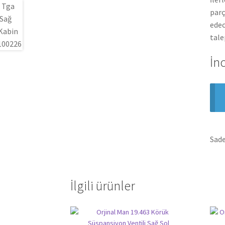
parç
edec
tale
İn
Sade
İlgili ürünler