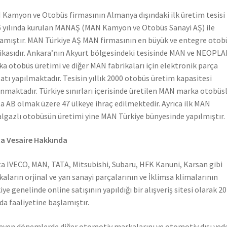
Kamyon ve Otobüs firmasının Almanya dışındaki ilk üretim tesisi
 yılında kurulan MANAŞ (MAN Kamyon ve Otobüs Sanayi AŞ) ile
amıştır. MAN Türkiye AŞ MAN firmasının en büyük ve entegre otob
ikasıdır. Ankara’nın Akyurt bölgesindeki tesisinde MAN ve NEOPL
a otobüs üretimi ve diğer MAN fabrikaları için elektronik parça
atı yapılmaktadır. Tesisin yıllık 2000 otobüs üretim kapasitesi
nmaktadır. Türkiye sınırları içerisinde üretilen MAN marka otobüs
a AB olmak üzere 47 ülkeye ihraç edilmektedir. Ayrıca ilk MAN
lgazlı otobüsün üretimi yine MAN Türkiye bünyesinde yapılmıştır.
a Vesaire Hakkında
a IVECO, MAN, TATA, Mitsubishi, Subaru, HFK Kanuni, Karsan gibi
aların orjinal ve yan sanayi parçalarının ve İklimsa klimalarının
iye genelinde online satışının yapıldığı bir alışveriş sitesi olarak 2
nda faaliyetine başlamıştır.
leyen dönemlerde diğer otomotiv markalarını ve otomotiv dışı yed