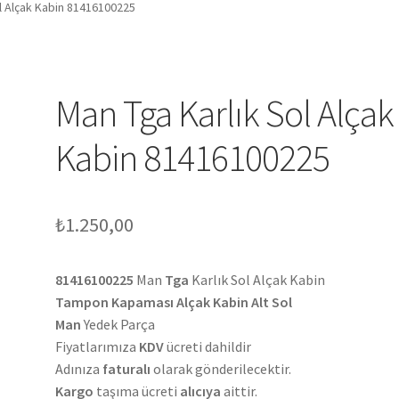
l Alçak Kabin 81416100225
Man Tga Karlık Sol Alçak
Kabin 81416100225
₺
1.250,00
81416100225
Man
Tga
Karlık Sol Alçak Kabin
Tampon Kapaması Alçak Kabin Alt Sol
Man
Yedek Parça
Fiyatlarımıza
KDV
ücreti dahildir
Adınıza
faturalı
olarak gönderilecektir.
Kargo
taşıma ücreti
alıcıya
aittir.