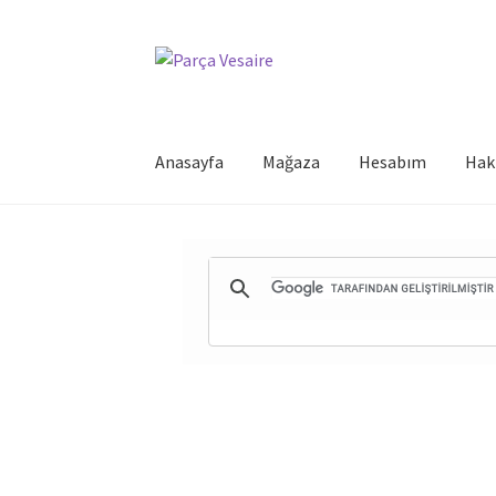
Dolaşıma
İçeriğe
geç
geç
Anasayfa
Mağaza
Hesabım
Hak