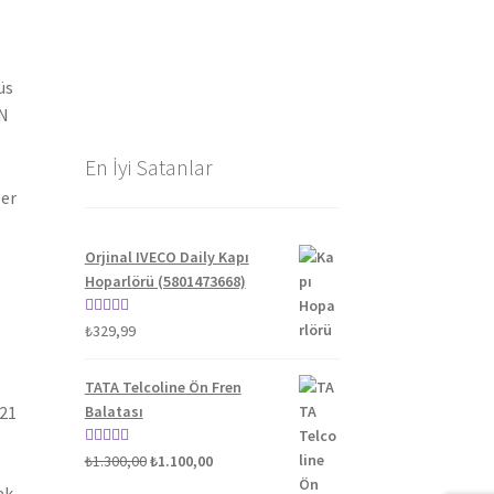
üs
AN
En İyi Satanlar
ler
Orjinal IVECO Daily Kapı
Hoparlörü (5801473668)
5 üzerinden
₺
329,99
5.00
oy aldı
TATA Telcoline Ön Fren
021
Balatası
Orijinal
Şu
5 üzerinden
₺
1.300,00
₺
1.100,00
fiyat:
andaki
5.00
oy aldı
ek