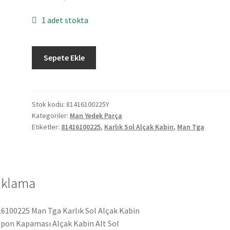
1 adet stokta
Man
Sepete Ekle
Tga
Karlık
Sol
Alçak
Stok kodu:
81416100225Y
Kategoriler:
Man Yedek Parça
Kabin
Etiketler:
81416100225
,
Karlık Sol Alçak Kabin
,
Man Tga
81416100225
adet
ıklama
6100225 Man Tga Karlık Sol Alçak Kabin
on Kapaması Alçak Kabin Alt Sol