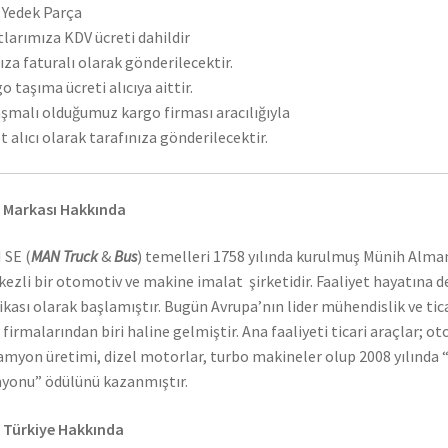
Yedek Parça
tlarımıza KDV ücreti dahildir
ıza faturalı olarak gönderilecektir.
o taşıma ücreti alıcıya aittir.
şmalı olduğumuz kargo firması aracılığıyla
t alıcı olarak tarafınıza gönderilecektir.
 Markası Hakkında
 SE (
MAN Truck
&
Bus
) temelleri 1758 yılında kurulmuş Münih Alma
ezli bir otomotiv ve makine imalat şirketidir. Faaliyet hayatına 
ikası olarak başlamıştır. Bugün Avrupa’nın lider mühendislik ve tic
 firmalarından biri haline gelmiştir. Ana faaliyeti ticari araçlar; o
amyon üretimi, dizel motorlar, turbo makineler olup 2008 yılında “
onu” ödülünü kazanmıştır.
 Türkiye Hakkında