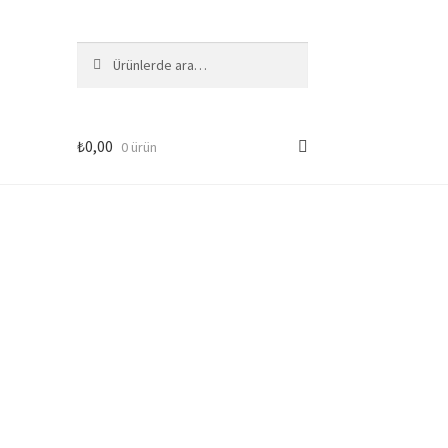
Ara:
Ara
₺
0,00
0 ürün