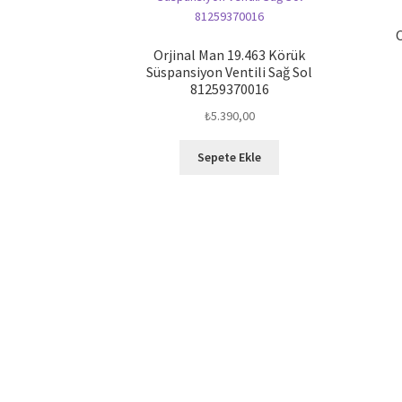
O
Orjinal Man 19.463 Körük
Süspansiyon Ventili Sağ Sol
81259370016
₺
5.390,00
Sepete Ekle