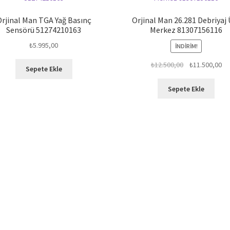
rjinal Man TGA Yağ Basınç
Orjinal Man 26.281 Debriyaj 
Sensörü 51274210163
Merkez 81307156116
₺
5.995,00
İNDIRIM!
Orijinal
Şu
₺
12.500,00
₺
11.500,00
Sepete Ekle
fiyat:
an
₺12.500,00.
fiy
Sepete Ekle
₺1