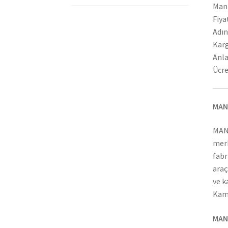
Man 
Fiya
Adın
Karg
Anla
Ücre
MAN
MAN
merk
fabr
araç
ve k
Kamy
MAN