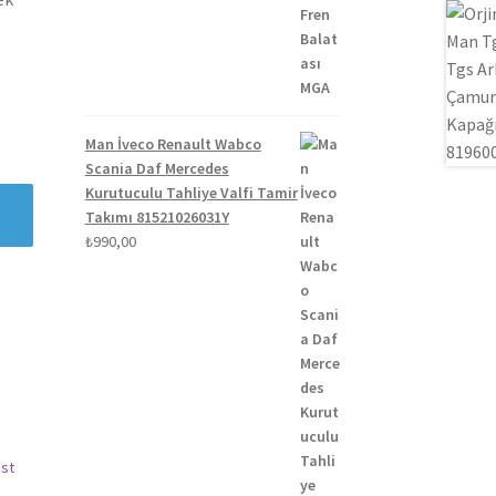
₺1.300,00.
fiyat:
₺1.100,00.
Man İveco Renault Wabco
Scania Daf Mercedes
Kurutuculu Tahliye Valfi Tamir
Takımı 81521026031Y
₺
990,00