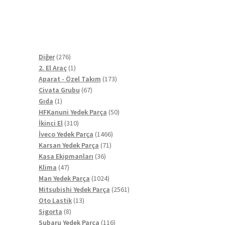
276
Diğer
276
ürün
1
2. El Araç
1
ürün
173
Aparat - Özel Takım
173
67
ürün
Civata Grubu
67
1
ürün
Gıda
1
ürün
50
HFKanuni Yedek Parça
50
310
ürün
İkinci El
310
ürün
1466
İveco Yedek Parça
1466
71
ürün
Karsan Yedek Parça
71
36
ürün
Kasa Ekipmanları
36
47
ürün
Klima
47
ürün
1024
Man Yedek Parça
1024
ürün
2561
Mitsubishi Yedek Parça
2561
13
ürün
Oto Lastik
13
8
ürün
Sigorta
8
ürün
116
Subaru Yedek Parça
116