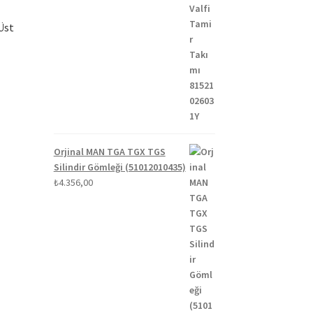
Üst
daki
at:
1.500,00.
Orjinal MAN TGA TGX TGS
Silindir Gömleği (51012010435)
₺
4.356,00