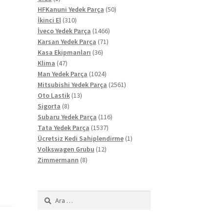
ürün
50
HFKanuni Yedek Parça
50
310
ürün
İkinci El
310
ürün
1466
İveco Yedek Parça
1466
71
ürün
Karsan Yedek Parça
71
36
ürün
Kasa Ekipmanları
36
47
ürün
Klima
47
ürün
1024
Man Yedek Parça
1024
ürün
2561
Mitsubishi Yedek Parça
2561
13
ürün
Oto Lastik
13
8
ürün
Sigorta
8
ürün
116
Subaru Yedek Parça
116
1537
ürün
Tata Yedek Parça
1537
ürün
1
Ücretsiz Kedi Sahiplendirme
1
12
ürün
Volkswagen Grubu
12
8
ürün
Zimmermann
8
ürün
Arama: