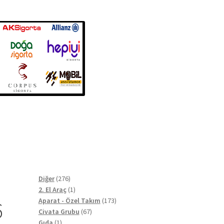
276
Diğer
276
ürün
1
2. El Araç
1
ürün
173
Aparat - Özel Takım
173
6
67
ürün
Civata Grubu
67
1
ürün
Gıda
1