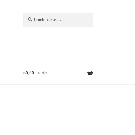
Ara:
Ara
₺
0,00
0 ürün