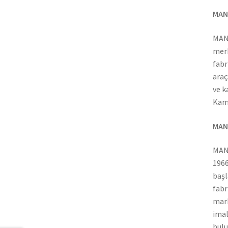
MAN
MAN
merk
fabr
araç
ve k
Kamy
MAN
MAN 
1966
başl
fabr
mark
imal
bulu