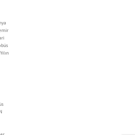
nya
demir
ari
tobüs
Yılın
üs
AN
ler