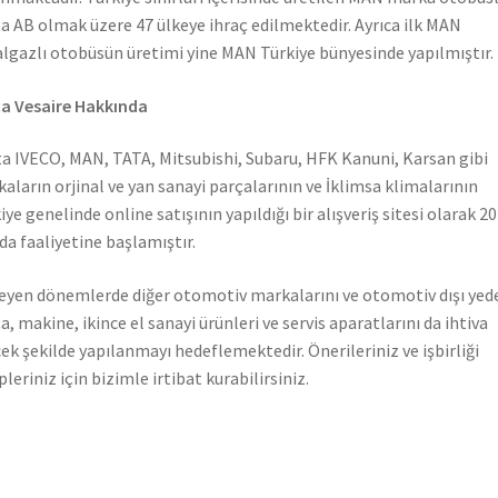
a AB olmak üzere 47 ülkeye ihraç edilmektedir. Ayrıca ilk MAN
lgazlı otobüsün üretimi yine MAN Türkiye bünyesinde yapılmıştır.
a Vesaire Hakkında
a IVECO, MAN, TATA, Mitsubishi, Subaru, HFK Kanuni, Karsan gibi
aların orjinal ve yan sanayi parçalarının ve İklimsa klimalarının
iye genelinde online satışının yapıldığı bir alışveriş sitesi olarak 2
nda faaliyetine başlamıştır.
leyen dönemlerde diğer otomotiv markalarını ve otomotiv dışı yed
a, makine, ikince el sanayi ürünleri ve servis aparatlarını da ihtiva
ek şekilde yapılanmayı hedeflemektedir. Önerileriniz ve işbirliği
pleriniz için bizimle irtibat kurabilirsiniz.