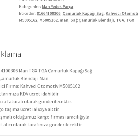
Kategoriler:
Man Yedek Parça
Sağ
Etiketler:
81664100306
,
Çamurluk Kapağı Sağ
,
Kahveci Otomot
81664100306
M5005162
,
M5005162
,
man
,
Sağ Çamurluk Blendajı
,
TGA
,
TGX
adet
ıklama
64100306 Man TGX TGA Çamurluk Kapağı Sağ
Çamurluk Blendajı Man
ici Firma: Kahveci Otomotiv M5005162
tlarımıza KDV ücreti dahildir
ıza faturalı olarak gönderilecektir.
o taşıma ücreti alıcıya aittir.
şmalı olduğumuz kargo firması aracılığıyla
t alıcı olarak tarafınıza gönderilecektir.