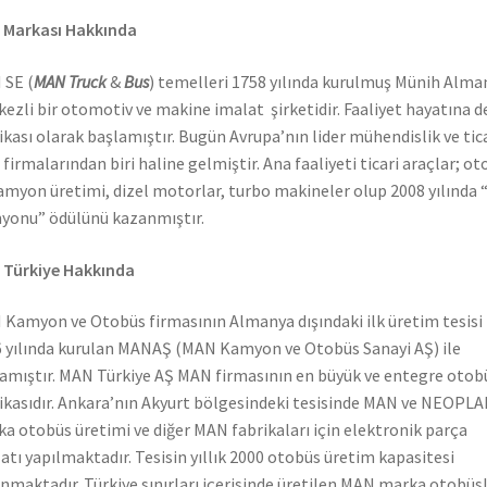
 Markası Hakkında
 SE (
MAN Truck
&
Bus
) temelleri 1758 yılında kurulmuş Münih Alma
ezli bir otomotiv ve makine imalat şirketidir. Faaliyet hayatına 
ikası olarak başlamıştır. Bugün Avrupa’nın lider mühendislik ve tic
 firmalarından biri haline gelmiştir. Ana faaliyeti ticari araçlar; o
amyon üretimi, dizel motorlar, turbo makineler olup 2008 yılında “
onu” ödülünü kazanmıştır.
 Türkiye Hakkında
Kamyon ve Otobüs firmasının Almanya dışındaki ilk üretim tesisi
 yılında kurulan MANAŞ (MAN Kamyon ve Otobüs Sanayi AŞ) ile
amıştır. MAN Türkiye AŞ MAN firmasının en büyük ve entegre otob
ikasıdır. Ankara’nın Akyurt bölgesindeki tesisinde MAN ve NEOPL
a otobüs üretimi ve diğer MAN fabrikaları için elektronik parça
atı yapılmaktadır. Tesisin yıllık 2000 otobüs üretim kapasitesi
nmaktadır. Türkiye sınırları içerisinde üretilen MAN marka otobüs