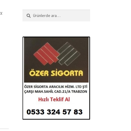
iv
Ara:
Ara