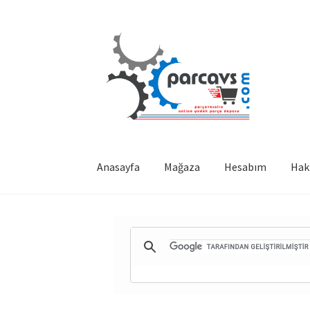
Dolaşıma
İçeriğe
geç
geç
Anasayfa
Mağaza
Hesabım
Hak