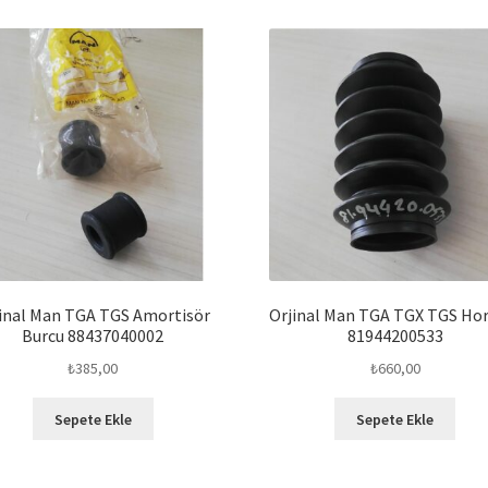
inal Man TGA TGS Amortisör
Orjinal Man TGA TGX TGS Ho
Burcu 88437040002
81944200533
₺
385,00
₺
660,00
Sepete Ekle
Sepete Ekle