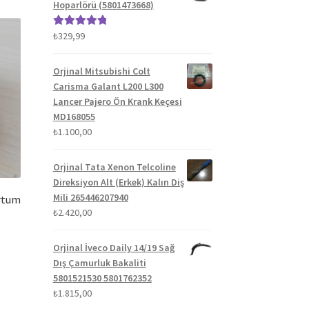
Hoparlörü (5801473668)
₺
329,99
5 üzerinden
5.00
oy aldı
Orjinal Mitsubishi Colt
Carisma Galant L200 L300
Lancer Pajero Ön Krank Keçesi
MD168055
₺
1.100,00
Orjinal Tata Xenon Telcoline
Direksiyon Alt (Erkek) Kalın Diş
Mili 265446207940
rtum
₺
2.420,00
Orjinal İveco Daily 14/19 Sağ
Dış Çamurluk Bakaliti
5801521530 5801762352
₺
1.815,00