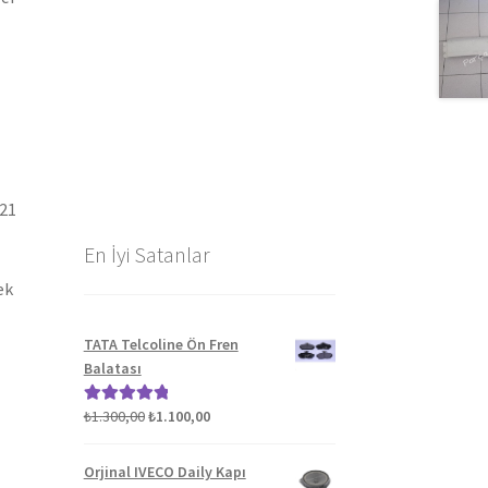
021
En İyi Satanlar
ek
TATA Telcoline Ön Fren
Balatası
Orijinal
Şu
₺
1.300,00
₺
1.100,00
5 üzerinden
fiyat:
andaki
5.00
oy aldı
₺1.300,00.
fiyat:
Orjinal IVECO Daily Kapı
₺1.100,00.