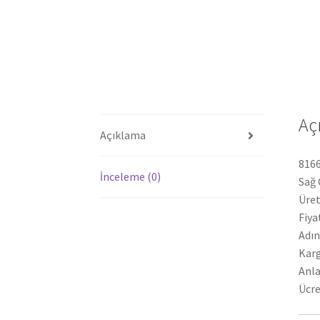
Aç
Açıklama
816
İnceleme (0)
Sağ 
Üret
Fiya
Adın
Karg
Anla
Ücre