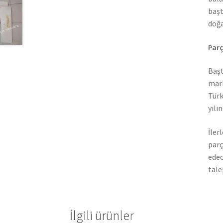
başt
doğa
Parç
Başt
mark
Türk
yılı
İler
parç
edec
tale
İlgili ürünler