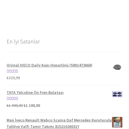
En İyi Satanlar
Orjinal IVECO Daily Kapı Hoparlörü (5801473668)
5 üzerinden
₺
329,99
5.00
oy aldı
TATA Telcoline Ön Fren Balatası
Orijinal
Şu
5 üzerinden
₺
1.300,00
₺
1.100,00
fiyat:
andaki
5.00
oy aldı
₺1.300,00.
fiyat:
Man İveco Renault Wabco Scania Daf Mercedes Kurutuculu
₺1.100,00.
Tahliye Valfi Tamir Takımı 81521026031Y