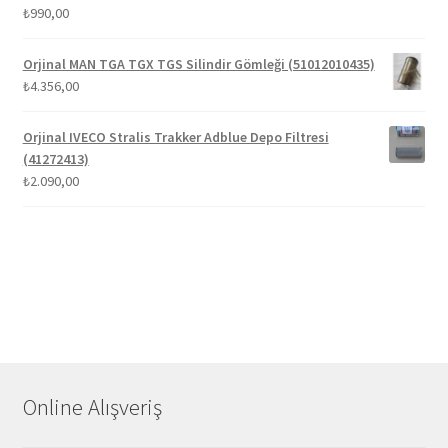
₺
990,00
Orjinal MAN TGA TGX TGS Silindir Gömleği (51012010435)
₺
4.356,00
Orjinal IVECO Stralis Trakker Adblue Depo Filtresi
(41272413)
₺
2.090,00
Online Alışveriş