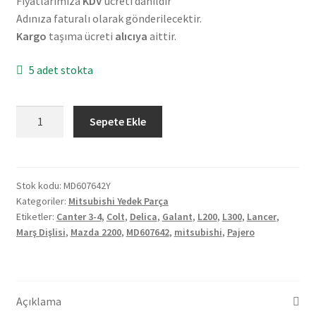
Fiyatlarımıza
KDV
ücreti dahildir
Adınıza faturalı olarak gönderilecektir.
Kargo
taşıma ücreti
alıcıya
aittir.
5 adet stokta
Mitsubishi
Sepete Ekle
Canter
3/4
Colt
Delica
Stok kodu:
MD607642Y
Kategoriler:
Mitsubishi Yedek Parça
Galant
Etiketler:
Canter 3-4
,
Colt
,
Delica
,
Galant
,
L200
,
L300
,
Lancer
,
L200
Marş Dişlisi
,
Mazda 2200
,
MD607642
,
mitsubishi
,
Pajero
L300
Lancer
Pajero
Mazda
Açıklama
2200