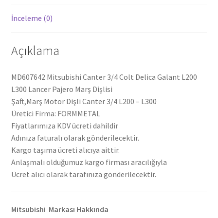
Marş
İnceleme (0)
Dişlisi
MD607642
adet
Açıklama
MD607642 Mitsubishi Canter 3/4 Colt Delica Galant L200
L300 Lancer Pajero Marş Dişlisi
Şaft,Marş Motor Dişli Canter 3/4 L200 – L300
Üretici Firma: FORMMETAL
Fiyatlarımıza KDV ücreti dahildir
Adınıza faturalı olarak gönderilecektir.
Kargo taşıma ücreti alıcıya aittir.
Anlaşmalı olduğumuz kargo firması aracılığıyla
Ücret alıcı olarak tarafınıza gönderilecektir.
Mitsubishi Markası Hakkında