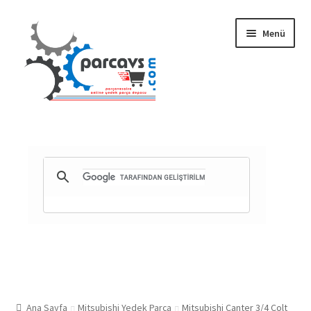
Dolaşıma
İçeriğe
Menü
geç
geç
Gizlilik ve Güvenlik
Mesafeli Satış Sözleşmesi
İade ve Teslimat Şartları
Ürün Gönderimi ve Saatleri
Ana Sayfa
Mitsubishi Yedek Parça
Mitsubishi Canter 3/4 Colt