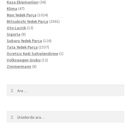
36
ürün
Kasa Ekipmanları
36
47
ürün
Klima
47
ürün
1024
Man Yedek Parça
1024
ürün
2561
Mitsubishi Yedek Parça
2561
13
ürün
Oto Lastik
13
8
ürün
Sigorta
8
ürün
116
Subaru Yedek Parça
116
1537
ürün
Tata Yedek Parça
1537
ürün
1
Ücretsiz Kedi Sahiplendirme
1
12
ürün
Volkswagen Grubu
12
8
ürün
Zimmermann
8
ürün
Arama:
Ara:
Ara