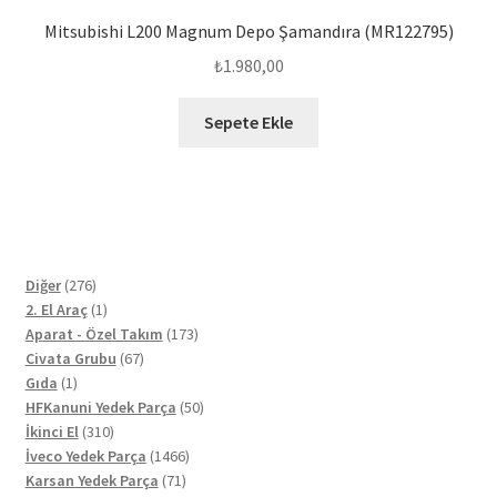
Mitsubishi L200 Magnum Depo Şamandıra (MR122795)
₺
1.980,00
Sepete Ekle
276
Diğer
276
ürün
1
2. El Araç
1
ürün
173
Aparat - Özel Takım
173
67
ürün
Civata Grubu
67
1
ürün
Gıda
1
ürün
50
HFKanuni Yedek Parça
50
310
ürün
İkinci El
310
ürün
1466
İveco Yedek Parça
1466
71
ürün
Karsan Yedek Parça
71