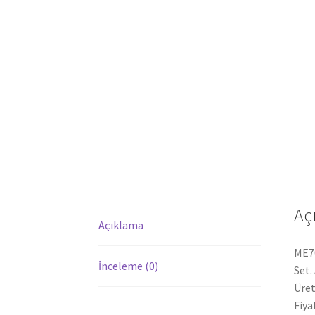
Aç
Açıklama
ME70
İnceleme (0)
Set.
Üret
Fiya