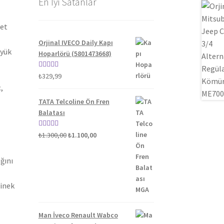
En İyi Satanlar
yet
Orjinal IVECO Daily Kapı
üyük
Hoparlörü (5801473668)
5 üzerinden
₺
329,99
5.00
oy aldı
,
TATA Telcoline Ön Fren
Balatası
Orijinal
Şu
5 üzerinden
₺
1.300,00
₺
1.100,00
fiyat:
andaki
5.00
oy aldı
₺1.300,00.
fiyat:
ğını
₺1.100,00.
binek
Man İveco Renault Wabco