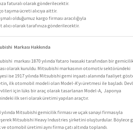
ıza faturalı olarak gönderilecektir.
o taşıma ücreti alıcıya aittir.
şmalı olduğumuz kargo firması aracılığıyla
t alıcı olarak tarafınıza gönderilecektir.
ubishi Markası Hakkında
ubishi markası 1870 yılında Yataro Iwasaki tarafından bir gemicili
ası olarak kuruldu. Mitsubishi markasının otomotiv sektöründeki
yesi ise 1917 yılında Mitsubishi gemi inşaatı alanında faaliyet gös
etin, ilk otomobil modeli olan Model-A’yı üretmesi ile başladı. Dev
vlileri için lüks bir araç olarak tasarlanan Model-A, Japonya
hindeki ilk seri olarak üretimi yapılan araçtır.
 yılında Mitsubishi gemicilik firması ve uçak sanayi firmasıyla
eşerek Mitsubishi Heavy Industries şirketini oluşturdular. Böylece 
 ve otomobil üretimi aynı firma çatı altında toplandı.