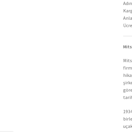
Adın
Karg
Anla
Ücre
Mits
Mits
firm
hika
şirk
göre
tari
1934
birl
uçak