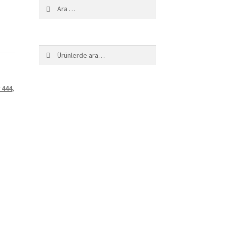
Arama:
Ara:
Ara
 444
,