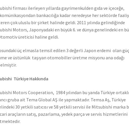
ubishi firması ilerleyen yıllarda gayrimenkulden gıda ve içeceğe,
komünikasyondan bankacılığa kadar neredeyse her sektörde faali
eren çok uluslu bir şirket halinde geldi. 2011 yılında gelindiğinde
ubishi Motors, Japonyadaki en büyük 6. ve dünya genelindeki en b
Otomotiv üreticisi haline geldi.
sundaki üç elmasla temsil edilen 3 değerli Japon erdemi olan güç
me ve üstünlük taşıyan otomobiller üretme misyonu ana odağı
elmiştir.
ubishi Türkiye Hakkında
ubishi Motors Cooperation, 1984 yılından bu yanda Türkiye ortaklı
ncı gruba ait Tema Global AŞ ile yapmaktadır. Temsa Aş, Türkiye
lindeki 30 yetkili satıcısı ve 58 yetkili servisi ile Mitsubishi marka 
icari araçların satış, pazarlama, yedek parça ve servis hizmetlerini
tmektedir.