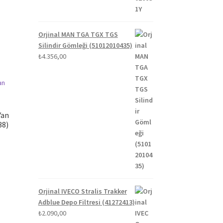
Orjinal MAN TGA TGX TGS
Silindir Gömleği (51012010435)
₺
4.356,00
Yan
38)
Orjinal IVECO Stralis Trakker
Adblue Depo Filtresi (41272413)
₺
2.090,00