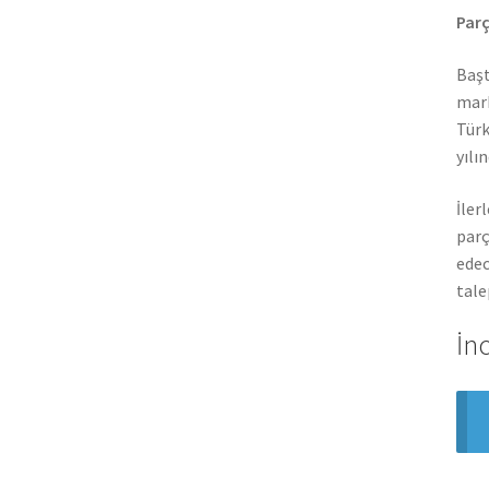
Parç
Başt
mark
Türk
yılı
İler
parç
edec
tale
İn