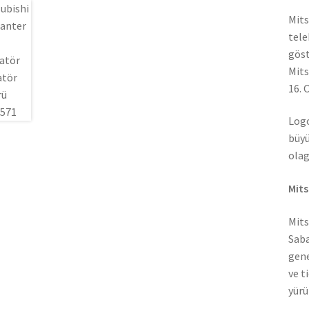
Mits
tele
göst
Mits
16. 
Logo
büyü
olag
Mits
Mits
Saba
gene
ve t
yürü