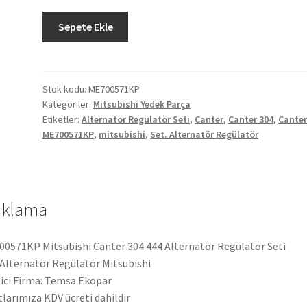
Mitsubishi
Sepete Ekle
Canter
304
444
Alternatör
Stok kodu:
ME700571KP
Kategoriler:
Mitsubishi Yedek Parça
Regülatör
Etiketler:
Alternatör Regülatör Seti
,
Canter
,
Canter 304
,
Canter
Seti
ME700571KP
,
mitsubishi
,
Set. Alternatör Regülatör
ME700571KP
adet
ıklama
0571KP Mitsubishi Canter 304 444 Alternatör Regülatör Seti
 Alternatör Regülatör Mitsubishi
ici Firma: Temsa Ekopar
tlarımıza KDV ücreti dahildir