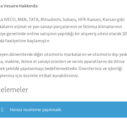
a Vesaire Hakkında
a IVECO, MAN, TATA, Mitsubishi, Subaru, HFK Kanuni, Karsan gibi
aların orjinal ve yan sanayi parçalarının ve İklimsa klimalarının
iye genelinde online satışının yapıldığı bir alışveriş sitesi olarak 2
nda faaliyetine başlamıştır.
leyen dönemlerde diğer otomotiv markalarını ve otomotiv dışı yed
a, makine, ikince el sanayi ürünleri ve servis aparatlarını da ihtiva
ek şekilde yapılanmayı hedeflemektedir. Önerileriniz ve işbirliği
pleriniz için bizimle irtibat kurabilirsiniz.
celemeler
Henüz inceleme yapılmadı.