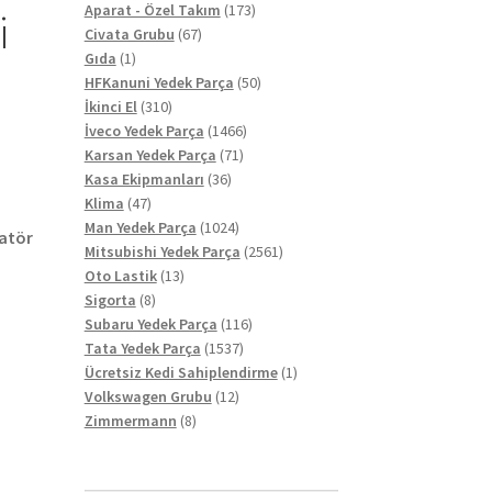
ürün
173
Aparat - Özel Takım
173
i
67
ürün
Civata Grubu
67
1
ürün
Gıda
1
ürün
50
HFKanuni Yedek Parça
50
310
ürün
İkinci El
310
ürün
1466
İveco Yedek Parça
1466
71
ürün
Karsan Yedek Parça
71
36
ürün
Kasa Ekipmanları
36
47
ürün
Klima
47
ürün
1024
Man Yedek Parça
1024
latör
ürün
2561
Mitsubishi Yedek Parça
2561
13
ürün
Oto Lastik
13
8
ürün
Sigorta
8
ürün
116
Subaru Yedek Parça
116
1537
ürün
Tata Yedek Parça
1537
ürün
1
Ücretsiz Kedi Sahiplendirme
1
12
ürün
Volkswagen Grubu
12
8
ürün
Zimmermann
8
ürün