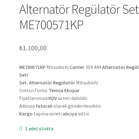
Alternatör Regülatör Set
ME700571KP
₺
1.100,00
ME700571KP
Mitsubishi
Canter
304 444
Alternatör Regü
Seti
Set. Alternatör Regülatör
Mitsubishi
Üretici Firma:
Temsa Ekopar
Fiyatlarımıza
KDV
ücreti dahildir
Adınıza
faturalı
olarak gönderilecektir.
Kargo
taşıma ücreti
alıcıya
aittir.
1 adet stokta