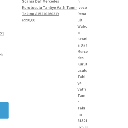
Scania Daf Mercedes
Kurutuculu Tahliye Valfi Tamir
Takımı 81521026031Y
₺
990,00
021
ek