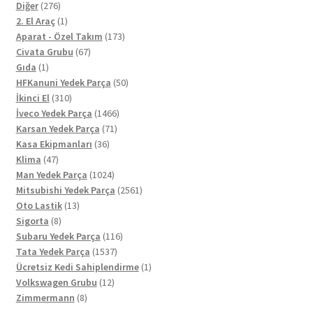
276
Diğer
276
ürün
1
2. El Araç
1
ürün
173
Aparat - Özel Takım
173
67
ürün
Civata Grubu
67
1
ürün
Gıda
1
ürün
50
HFKanuni Yedek Parça
50
310
ürün
İkinci El
310
ürün
1466
İveco Yedek Parça
1466
71
ürün
Karsan Yedek Parça
71
36
ürün
Kasa Ekipmanları
36
47
ürün
Klima
47
ürün
1024
Man Yedek Parça
1024
ürün
2561
Mitsubishi Yedek Parça
2561
13
ürün
Oto Lastik
13
8
ürün
Sigorta
8
ürün
116
Subaru Yedek Parça
116
1537
ürün
Tata Yedek Parça
1537
ürün
1
Ücretsiz Kedi Sahiplendirme
1
12
ürün
Volkswagen Grubu
12
8
ürün
Zimmermann
8
ürün