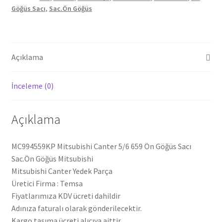
Göğüs Sacı
,
Sac.Ön Göğüs
MC994559KP
adet
Açıklama
İnceleme (0)
Açıklama
MC994559KP Mitsubishi Canter 5/6 659 Ön Göğüs Sacı
Sac.Ön Göğüs Mitsubishi
Mitsubishi Canter Yedek Parça
Üretici Firma : Temsa
Fiyatlarımıza KDV ücreti dahildir
Adınıza faturalı olarak gönderilecektir.
Kargo taşıma ücreti alıcıya aittir.