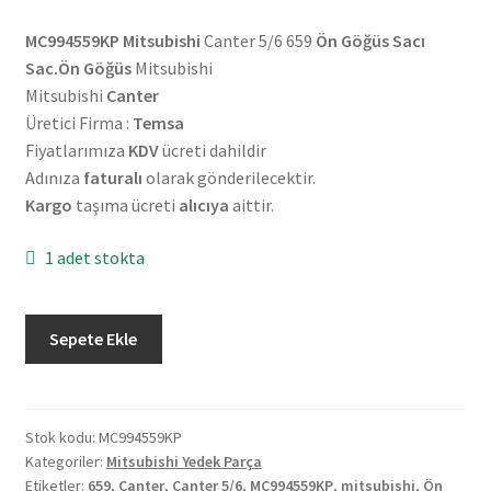
MC994559KP
Mitsubishi
Canter 5/6 659
Ön Göğüs Sacı
Sac.Ön Göğüs
Mitsubishi
Mitsubishi
Canter
Üretici Firma :
Temsa
Fiyatlarımıza
KDV
ücreti dahildir
Adınıza
faturalı
olarak gönderilecektir.
Kargo
taşıma ücreti
alıcıya
aittir.
1 adet stokta
Mitsubishi
Sepete Ekle
Canter
5/6
659
Ön
Stok kodu:
MC994559KP
Kategoriler:
Mitsubishi Yedek Parça
Göğüs
Etiketler:
659
,
Canter
,
Canter 5/6
,
MC994559KP
,
mitsubishi
,
Ön
Sacı