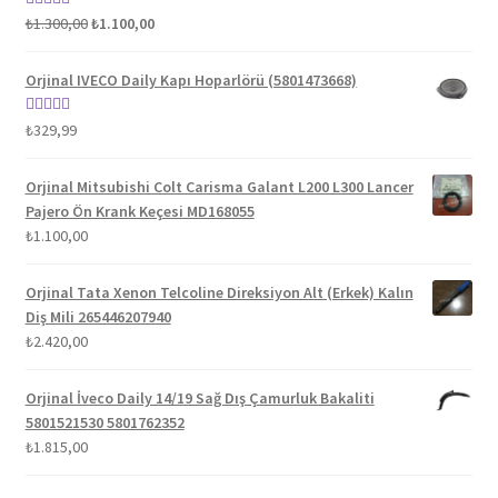
Orijinal
Şu
5 üzerinden
₺
1.300,00
₺
1.100,00
fiyat:
andaki
5.00
oy aldı
₺1.300,00.
fiyat:
Orjinal IVECO Daily Kapı Hoparlörü (5801473668)
₺1.100,00.
5 üzerinden
₺
329,99
5.00
oy aldı
Orjinal Mitsubishi Colt Carisma Galant L200 L300 Lancer
Pajero Ön Krank Keçesi MD168055
₺
1.100,00
Orjinal Tata Xenon Telcoline Direksiyon Alt (Erkek) Kalın
Diş Mili 265446207940
₺
2.420,00
Orjinal İveco Daily 14/19 Sağ Dış Çamurluk Bakaliti
5801521530 5801762352
₺
1.815,00