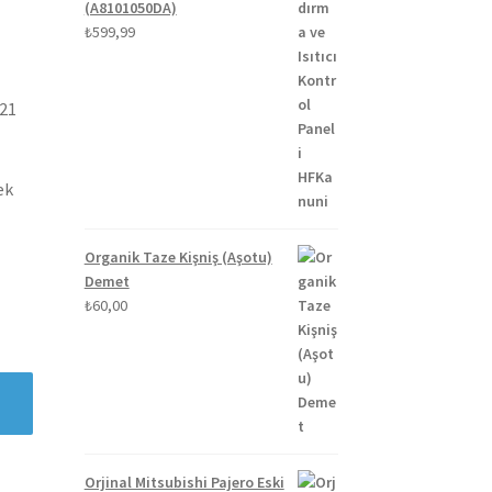
(A8101050DA)
₺
599,99
021
ek
Organik Taze Kişniş (Aşotu)
Demet
₺
60,00
Orjinal Mitsubishi Pajero Eski