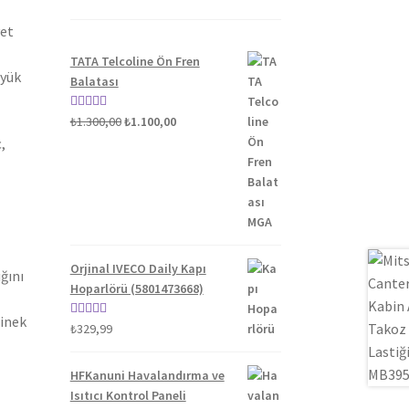
yet
TATA Telcoline Ön Fren
üyük
Balatası
Orijinal
Şu
5 üzerinden
₺
1.300,00
₺
1.100,00
fiyat:
andaki
5.00
oy aldı
,
₺1.300,00.
fiyat:
₺1.100,00.
Orjinal IVECO Daily Kapı
ğını
Hoparlörü (5801473668)
binek
5 üzerinden
₺
329,99
5.00
oy aldı
HFKanuni Havalandırma ve
Isıtıcı Kontrol Paneli