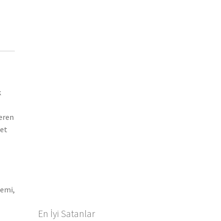
k
teren
let
gemi,
En İyi Satanlar