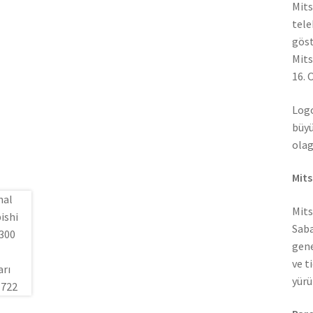
Mits
tele
göst
Mits
16. 
Logo
büyü
olag
Mits
Mits
Saba
gene
ve t
yürü