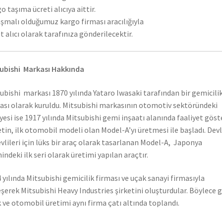
o taşıma ücreti alıcıya aittir.
şmalı olduğumuz kargo firması aracılığıyla
t alıcı olarak tarafınıza gönderilecektir.
ubishi Markası Hakkında
ubishi markası 1870 yılında Yataro Iwasaki tarafından bir gemicili
ası olarak kuruldu. Mitsubishi markasının otomotiv sektöründeki
yesi ise 1917 yılında Mitsubishi gemi inşaatı alanında faaliyet gös
etin, ilk otomobil modeli olan Model-A’yı üretmesi ile başladı. Dev
vlileri için lüks bir araç olarak tasarlanan Model-A, Japonya
hindeki ilk seri olarak üretimi yapılan araçtır.
 yılında Mitsubishi gemicilik firması ve uçak sanayi firmasıyla
eşerek Mitsubishi Heavy Industries şirketini oluşturdular. Böylece 
 ve otomobil üretimi aynı firma çatı altında toplandı.