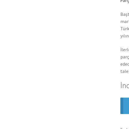
Parç
Başt
mark
Türk
yılı
İler
parç
edec
tale
İn