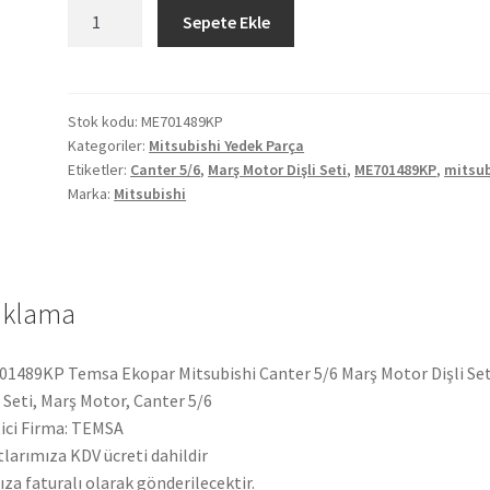
Mitsubishi
Sepete Ekle
Canter
5/6
Marş
Motor
Stok kodu:
ME701489KP
Kategoriler:
Mitsubishi Yedek Parça
Dişli
Etiketler:
Canter 5/6
,
Marş Motor Dişli Seti
,
ME701489KP
,
mitsub
Seti
Marka:
Mitsubishi
ME701489KP
adet
ıklama
1489KP Temsa Ekopar Mitsubishi Canter 5/6 Marş Motor Dişli Set
i Seti, Marş Motor, Canter 5/6
ici Firma: TEMSA
tlarımıza KDV ücreti dahildir
ıza faturalı olarak gönderilecektir.