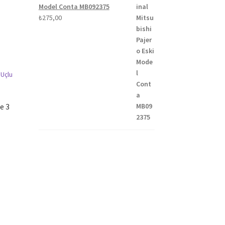
Model Conta MB092375
₺
275,00
e 3