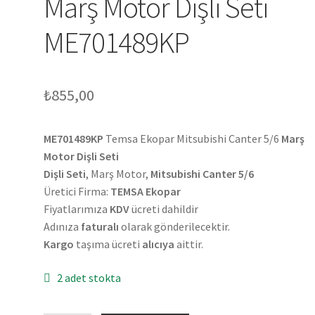
Marş Motor Dişli Seti
ME701489KP
₺
855,00
ME701489KP
Temsa Ekopar Mitsubishi Canter 5/6
Marş
Motor Dişli Seti
Dişli Seti
, Marş Motor,
Mitsubishi Canter 5/6
Üretici Firma:
TEMSA Ekopar
Fiyatlarımıza
KDV
ücreti dahildir
Adınıza
faturalı
olarak gönderilecektir.
Kargo
taşıma ücreti
alıcıya
aittir.
2 adet stokta