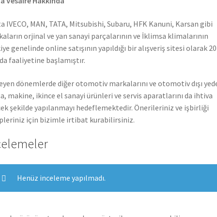
a Vesaire Hakkında
a IVECO, MAN, TATA, Mitsubishi, Subaru, HFK Kanuni, Karsan gibi
aların orjinal ve yan sanayi parçalarının ve İklimsa klimalarının
iye genelinde online satışının yapıldığı bir alışveriş sitesi olarak 2
nda faaliyetine başlamıştır.
leyen dönemlerde diğer otomotiv markalarını ve otomotiv dışı yed
a, makine, ikince el sanayi ürünleri ve servis aparatlarını da ihtiva
ek şekilde yapılanmayı hedeflemektedir. Önerileriniz ve işbirliği
pleriniz için bizimle irtibat kurabilirsiniz.
celemeler
Henüz inceleme yapılmadı.