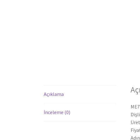
Aç
Açıklama
ME70
İnceleme (0)
Dişl
Üret
Fiya
Adın