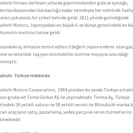
ubishi firması ilerleyen yıllarda gayrimenkulden gıda ve içeceğe,
komünikasyondan bankacılığa kadar neredeyse her sektörde faali
eren çok uluslu bir şirket halinde geldi. 2011 yılında gelindiğinde
ubishi Motors, Japonyadaki en büyük 6. ve dünya genelindeki en b
Otomotiv üreticisi haline geldi.
sundaki üç elmasla temsil edilen 3 değerli Japon erdemi olan güç
me ve üstünlük taşıyan otomobiller üretme misyonu ana odağı
elmiştir.
ubishi Türkiye Hakkında
ubishi Motors Cooperation, 1984 yılından bu yanda Türkiye ortaklı
ncı gruba ait Tema Global AŞ ile yapmaktadır. Temsa Aş, Türkiye
lindeki 30 yetkili satıcısı ve 58 yetkili servisi ile Mitsubishi marka 
icari araçların satış, pazarlama, yedek parça ve servis hizmetlerini
tmektedir.