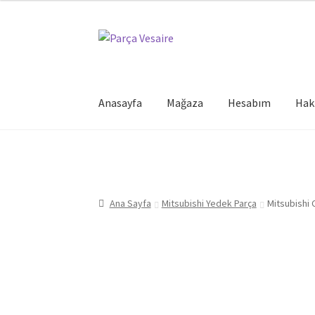
Dolaşıma
İçeriğe
geç
geç
Anasayfa
Mağaza
Hesabım
Hak
Ana Sayfa
Mitsubishi Yedek Parça
Mitsubishi 