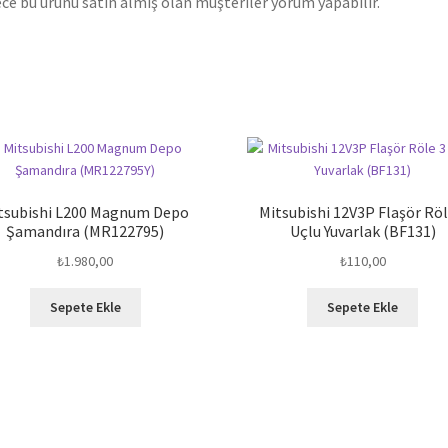
ce bu ürünü satın almış olan müşteriler yorum yapabilir.
tsubishi L200 Magnum Depo
Mitsubishi 12V3P Flaşör Röl
Şamandıra (MR122795)
Uçlu Yuvarlak (BF131)
₺
1.980,00
₺
110,00
Sepete Ekle
Sepete Ekle