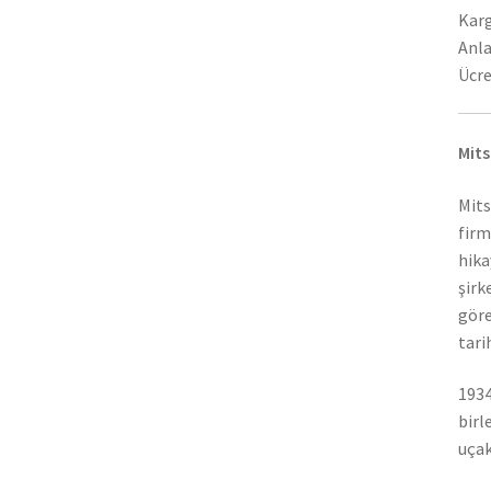
Karg
Anla
Ücre
Mits
Mits
firm
hika
şirk
göre
tari
1934
birl
uçak