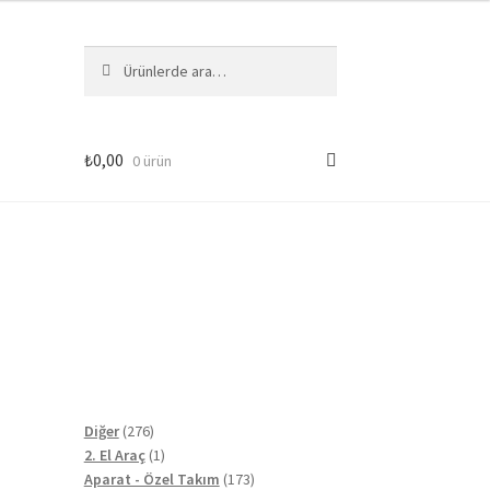
Ara:
Ara
₺
0,00
0 ürün
276
Diğer
276
ürün
1
2. El Araç
1
ürün
173
Aparat - Özel Takım
173