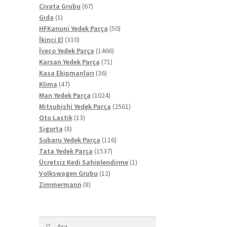
67
ürün
Civata Grubu
67
1
ürün
Gıda
1
ürün
50
HFKanuni Yedek Parça
50
310
ürün
İkinci El
310
ürün
1466
İveco Yedek Parça
1466
71
ürün
Karsan Yedek Parça
71
36
ürün
Kasa Ekipmanları
36
47
ürün
Klima
47
ürün
1024
Man Yedek Parça
1024
ürün
2561
Mitsubishi Yedek Parça
2561
13
ürün
Oto Lastik
13
8
ürün
Sigorta
8
ürün
116
Subaru Yedek Parça
116
1537
ürün
Tata Yedek Parça
1537
ürün
1
Ücretsiz Kedi Sahiplendirme
1
12
ürün
Volkswagen Grubu
12
8
ürün
Zimmermann
8
ürün
Arama: