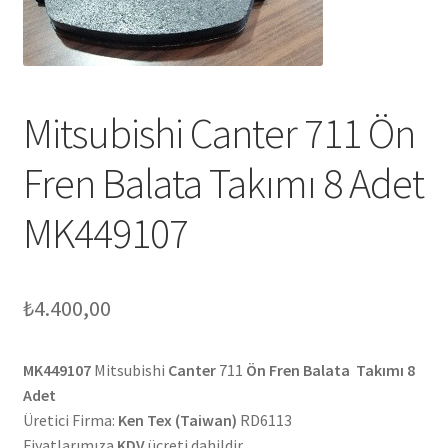
Mitsubishi Canter 711 Ön
Fren Balata Takımı 8 Adet
MK449107
₺
4.400,00
MK449107
Mitsubishi
Canter
711
Ön Fren Balata Takımı 8
Adet
Üretici Firma:
Ken Tex (Taiwan)
RD6113
Fiyatlarımıza
KDV
ücreti dahildir