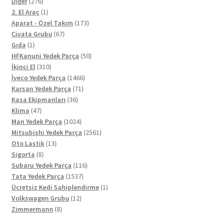
276
Diğer
276
ürün
1
2. El Araç
1
ürün
173
Aparat - Özel Takım
173
67
ürün
Civata Grubu
67
1
ürün
Gıda
1
ürün
50
HFKanuni Yedek Parça
50
310
ürün
İkinci El
310
ürün
1466
İveco Yedek Parça
1466
71
ürün
Karsan Yedek Parça
71
36
ürün
Kasa Ekipmanları
36
47
ürün
Klima
47
ürün
1024
Man Yedek Parça
1024
ürün
2561
Mitsubishi Yedek Parça
2561
13
ürün
Oto Lastik
13
8
ürün
Sigorta
8
ürün
116
Subaru Yedek Parça
116
1537
ürün
Tata Yedek Parça
1537
ürün
1
Ücretsiz Kedi Sahiplendirme
1
12
ürün
Volkswagen Grubu
12
8
ürün
Zimmermann
8
ürün