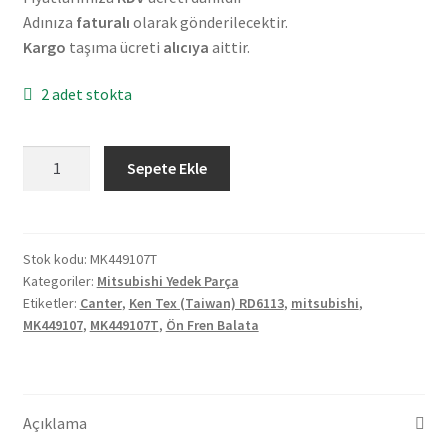
Adınıza
faturalı
olarak gönderilecektir.
Kargo
taşıma ücreti
alıcıya
aittir.
2 adet stokta
Mitsubishi
Sepete Ekle
Canter
711
Ön
Fren
Stok kodu:
MK449107T
Kategoriler:
Mitsubishi Yedek Parça
Balata
Etiketler:
Canter
,
Ken Tex (Taiwan) RD6113
,
mitsubishi
,
Takımı
MK449107
,
MK449107T
,
Ön Fren Balata
8
Adet
MK449107
adet
Açıklama