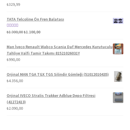
5 üzerinden
₺
329,99
5.00
oy aldı
TATA Telcoline Ön Fren Balatası
Orijinal
Şu
5 üzerinden
₺
1.300,00
₺
1.100,00
fiyat:
andaki
5.00
oy aldı
₺1.300,00.
fiyat:
Man İveco Renault Wabco Scania Daf Mercedes Kurutuculu
₺1.100,00.
Tahliye Valfi Tamir Takımı 81521026031Y
₺
990,00
Orjinal MAN TGA TGX TGS Silindir Gömleği (51012010435)
₺
4.356,00
Orjinal IVECO Stralis Trakker Adblue Depo Filtresi
(41272413)
₺
2.090,00