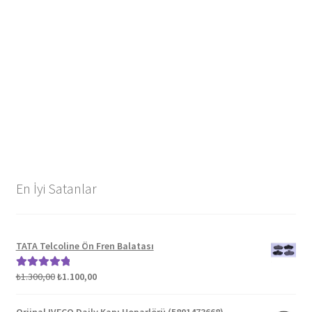
En İyi Satanlar
TATA Telcoline Ön Fren Balatası
Orijinal
Şu
₺
1.300,00
₺
1.100,00
5 üzerinden
fiyat:
andaki
5.00
oy aldı
₺1.300,00.
fiyat: