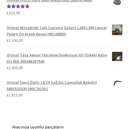
Orjinal IVECO Daily Kapı Hoparlörü (5801473668)
₺1.100,00.
₺
329,99
5 üzerinden
5.00
oy aldı
Orjinal Mitsubishi Colt Carisma Galant L200 L300 Lancer
Pajero Ön Krank Keçesi MD168055
₺
1.100,00
Orjinal Tata Xenon Telcoline Direksiyon Alt (Erkek) Kalın
Diş Mili 265446207940
₺
2.420,00
Orjinal İveco Daily 14/19 Sağ Dış Çamurluk Bakaliti
5801521530 5801762352
₺
1.815,00