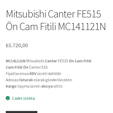
Mitsubishi Canter FE515
Ön Cam Fitili MC141121N
₺
5.720,00
MC141121N
Mitsubishi
Canter
FE515
Ön Cam Fitili
Cam Fitili Ön
Canter 515
Fiyatlarımıza
KDV
ücreti dahildir
Adınıza
faturalı
olarak gönderilecektir.
Kargo
taşıma ücreti
alıcıya
aittir.
1 adet stokta