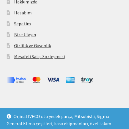
Hakkımızda
Hesabım
Sepetim
Bize Ulaşın
Gizlilik ve Güvenlik
Mesafeli Satış Sözleşmesi
Copyright 2021 © parcavs.com Tüm hakları saklıdır. Kredi
Orjinal IVECO oto yedek parça, Mitsubishi, Sigma
kartı bilgileriniz 256bit SSL sertifikası ile korunmaktadır.
General Klima çeşitleri, kasa ekipmanları, özel takım