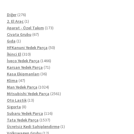
276
Diğer
276
ürün
1
2. El Araç
1
ürün
173
Aparat - Özel Takım
173
67
ürün
Civata Grubu
67
1
ürün
Gıda
1
ürün
50
HFKanuni Yedek Parça
50
310
ürün
İkinci El
310
ürün
1466
İveco Yedek Parça
1466
71
ürün
Karsan Yedek Parça
71
36
ürün
Kasa Ekipmanları
36
47
ürün
Klima
47
ürün
1024
Man Yedek Parça
1024
ürün
2561
Mitsubishi Yedek Parça
2561
13
ürün
Oto Lastik
13
8
ürün
Sigorta
8
ürün
116
Subaru Yedek Parça
116
1537
ürün
Tata Yedek Parça
1537
ürün
1
Ücretsiz Kedi Sahiplendirme
1
12
ürün
Volkswagen Grubu
12