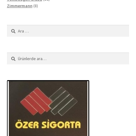
8
ürün
Zimmermann
8
ürün
Arama:
Ara:
Ara