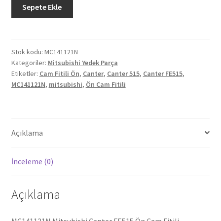
Mitsubishi
Sepete Ekle
Canter
FE515
Ön
Cam
Stok kodu:
MC141121N
Kategoriler:
Mitsubishi Yedek Parça
Fitili
Etiketler:
Cam Fitili Ön
,
Canter
,
Canter 515
,
Canter FE515
,
MC141121N
MC141121N
,
mitsubishi
,
Ön Cam Fitili
adet
Açıklama
İnceleme (0)
Açıklama