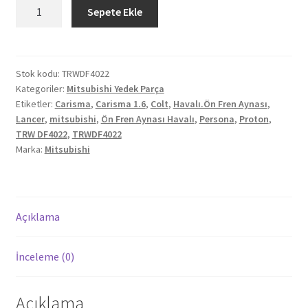
Mitsubishi
Sepete Ekle
Carisma
1.6
96/00
Colt
Stok kodu:
TRWDF4022
Kategoriler:
Mitsubishi Yedek Parça
Lancer
Etiketler:
Carisma
,
Carisma 1.6
,
Colt
,
Havalı.Ön Fren Aynası
,
92/03
Lancer
,
mitsubishi
,
Ön Fren Aynası Havalı
,
Persona
,
Proton
,
Proton
TRW DF4022
,
TRWDF4022
Persona
Marka:
Mitsubishi
96/00
Ön
Fren
Aynası
Açıklama
Havalı
2'li
İnceleme (0)
TRWDF4022
adet
Açıklama