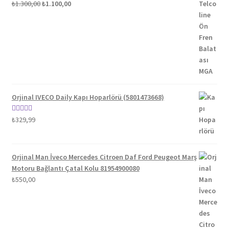
Orijinal
Şu
5 üzerinden
₺
1.300,00
₺
1.100,00
fiyat:
andaki
5.00
oy aldı
₺1.300,00.
fiyat:
₺1.100,00.
Orjinal IVECO Daily Kapı Hoparlörü (5801473668)
5 üzerinden
₺
329,99
5.00
oy aldı
Orjinal Man İveco Mercedes Citroen Daf Ford Peugeot Marş
Motoru Bağlantı Çatal Kolu 81954900080
₺
550,00