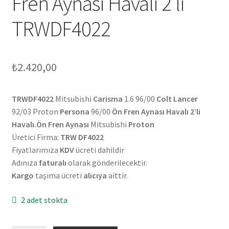
Fren Aynası Havalı 2’li
TRWDF4022
₺
2.420,00
TRWDF4022
Mitsubishi
Carisma
1.6 96/00
Colt Lancer
92/03 Proton
Persona
96/00
Ön Fren Aynası Havalı 2’li
Havalı.Ön Fren Aynası
Mitsubishi
Proton
Üretici Firma:
TRW DF4022
Fiyatlarımıza
KDV
ücreti dahildir
Adınıza
faturalı
olarak gönderilecektir.
Kargo
taşıma ücreti
alıcıya
aittir.
2 adet stokta