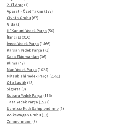
ürün
1
2. El Araç
1
ürün
173
Aparat - Özel Takım
173
67
ürün
Civata Grubu
67
1
ürün
Gıda
1
ürün
50
HFKanuni Yedek Parça
50
310
ürün
İkinci El
310
ürün
1466
İveco Yedek Parça
1466
71
ürün
Karsan Yedek Parça
71
36
ürün
Kasa Ekipmanları
36
47
ürün
Klima
47
ürün
1024
Man Yedek Parça
1024
ürün
2561
Mitsubishi Yedek Parça
2561
13
ürün
Oto Lastik
13
8
ürün
Sigorta
8
ürün
116
Subaru Yedek Parça
116
1537
ürün
Tata Yedek Parça
1537
ürün
1
Ücretsiz Kedi Sahiplendirme
1
12
ürün
Volkswagen Grubu
12
8
ürün
Zimmermann
8
ürün