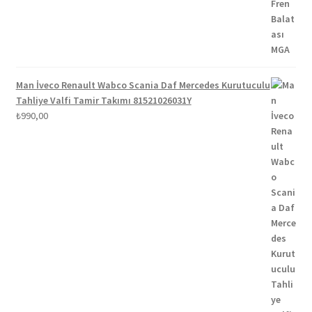
₺1.100,00.
Man İveco Renault Wabco Scania Daf Mercedes Kurutuculu
Tahliye Valfi Tamir Takımı 81521026031Y
₺
990,00