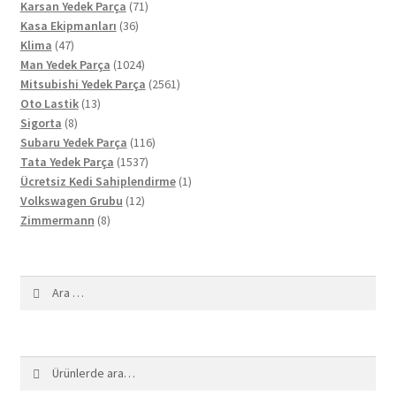
71
ürün
Karsan Yedek Parça
71
36
ürün
Kasa Ekipmanları
36
47
ürün
Klima
47
ürün
1024
Man Yedek Parça
1024
ürün
2561
Mitsubishi Yedek Parça
2561
13
ürün
Oto Lastik
13
8
ürün
Sigorta
8
ürün
116
Subaru Yedek Parça
116
1537
ürün
Tata Yedek Parça
1537
ürün
1
Ücretsiz Kedi Sahiplendirme
1
12
ürün
Volkswagen Grubu
12
8
ürün
Zimmermann
8
ürün
Arama:
Ara:
Ara