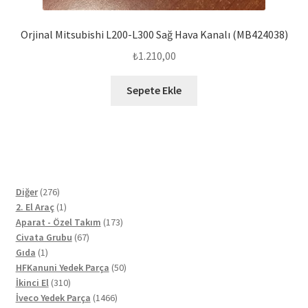
Orjinal Mitsubishi L200-L300 Sağ Hava Kanalı (MB424038)
₺
1.210,00
Sepete Ekle
276
Diğer
276
ürün
1
2. El Araç
1
ürün
173
Aparat - Özel Takım
173
67
ürün
Civata Grubu
67
1
ürün
Gıda
1
ürün
50
HFKanuni Yedek Parça
50
310
ürün
İkinci El
310
ürün
1466
İveco Yedek Parça
1466