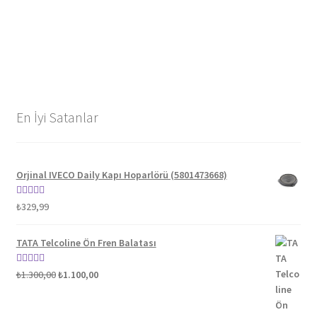
En İyi Satanlar
Orjinal IVECO Daily Kapı Hoparlörü (5801473668)
5 üzerinden
₺
329,99
5.00
oy aldı
TATA Telcoline Ön Fren Balatası
Orijinal
Şu
5 üzerinden
₺
1.300,00
₺
1.100,00
fiyat:
andaki
5.00
oy aldı
₺1.300,00.
fiyat: