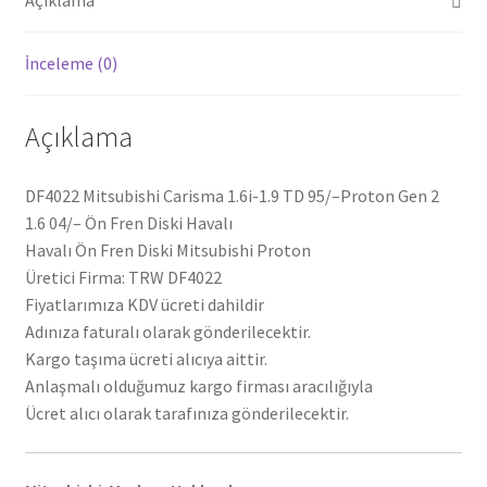
Açıklama
-
Ön
İnceleme (0)
Fren
Diski
Havalı
Açıklama
DF4022
adet
DF4022 Mitsubishi Carisma 1.6i-1.9 TD 95/–Proton Gen 2
1.6 04/– Ön Fren Diski Havalı
Havalı Ön Fren Diski Mitsubishi Proton
Üretici Firma: TRW DF4022
Fiyatlarımıza KDV ücreti dahildir
Adınıza faturalı olarak gönderilecektir.
Kargo taşıma ücreti alıcıya aittir.
Anlaşmalı olduğumuz kargo firması aracılığıyla
Ücret alıcı olarak tarafınıza gönderilecektir.