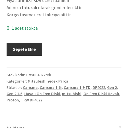
Fiyatlarımıza
KDV
ücreti dahildir
Adınıza
faturalı
olarak gönderilecektir.
Kargo
taşıma ücreti
alıcıya
aittir.
1 adet stokta
Mitsubishi
Sepete Ekle
Carisma
1.6i-
1.9
TD
Stok kodu:
TRWDF4022tek
Kategoriler:
Mitsubishi Yedek Parça
95/-
Etiketler:
Carisma
,
Carisma 1.6i
,
Carisma 1.9 TD
,
DF4022
,
Gen 2
,
-
Gen 2 1.6
,
Havalı Ön Fren Diski
,
mitsubishi
,
Ön Fren Diski Havalı
,
Proton
Proton
,
TRW DF4022
Gen
2
1.6
04/-