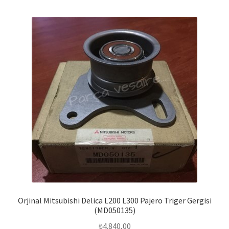
Orjinal Mitsubishi Delica L200 L300 Pajero Triger Gergisi
(MD050135)
₺
4.840,00