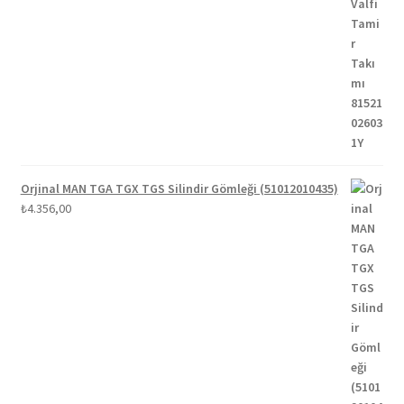
Orjinal MAN TGA TGX TGS Silindir Gömleği (51012010435)
₺
4.356,00