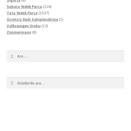
ürün
116
Subaru Yedek Parça
116
1537
ürün
Tata Yedek Parça
1537
ürün
1
Ücretsiz Kedi Sahiplendirme
1
12
ürün
Volkswagen Grubu
12
8
ürün
Zimmermann
8
ürün
Arama:
Ara:
Ara