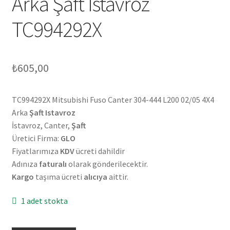
Arka Şaft Istavroz
TC994292X
₺
605,00
TC994292X Mitsubishi Fuso Canter 304-444 L200 02/05 4X4
Arka
Şaft Istavroz
İstavroz, Canter,
Şaft
Üretici Firma:
GLO
Fiyatlarımıza
KDV
ücreti dahildir
Adınıza
faturalı
olarak gönderilecektir.
Kargo
taşıma ücreti
alıcıya
aittir.
1 adet stokta