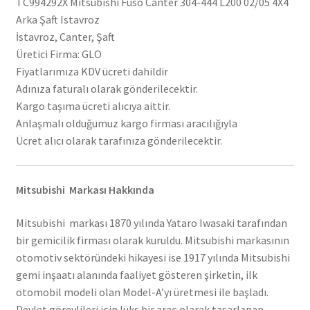
TC994292X Mitsubishi Fuso Canter 304-444 L200 02/05 4X4
Arka Şaft Istavroz
İstavroz, Canter, Şaft
Üretici Firma: GLO
Fiyatlarımıza KDV ücreti dahildir
Adınıza faturalı olarak gönderilecektir.
Kargo taşıma ücreti alıcıya aittir.
Anlaşmalı olduğumuz kargo firması aracılığıyla
Ücret alıcı olarak tarafınıza gönderilecektir.
Mitsubishi Markası Hakkında
Mitsubishi markası 1870 yılında Yataro Iwasaki tarafından
bir gemicilik firması olarak kuruldu. Mitsubishi markasının
otomotiv sektöründeki hikayesi ise 1917 yılında Mitsubishi
gemi inşaatı alanında faaliyet gösteren şirketin, ilk
otomobil modeli olan Model-A’yı üretmesi ile başladı.
Devlet görevlileri için lüks bir araç olarak tasarlanan