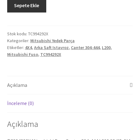
Mitsubishi
Sepete Ekle
Fuso
Canter
304-
444
Stok kodu:
TC994292X
Kategoriler:
Mitsubishi Yedek Parça
L200
Etiketler:
4X4
,
Arka Şaft Istavroz
,
Canter 304-444
,
L200
,
02/05
Mitsubishi Fuso
,
TC994292X
4X4
Arka
Şaft
Istavroz
Açıklama
TC994292X
adet
İnceleme (0)
Açıklama