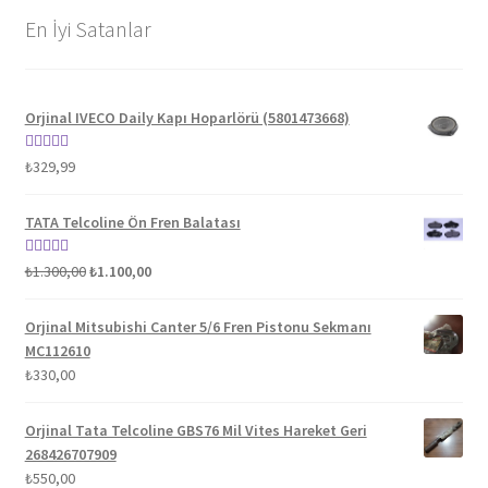
En İyi Satanlar
Orjinal IVECO Daily Kapı Hoparlörü (5801473668)
5 üzerinden
₺
329,99
5.00
oy aldı
TATA Telcoline Ön Fren Balatası
Orijinal
Şu
5 üzerinden
₺
1.300,00
₺
1.100,00
fiyat:
andaki
5.00
oy aldı
₺1.300,00.
fiyat:
Orjinal Mitsubishi Canter 5/6 Fren Pistonu Sekmanı
₺1.100,00.
MC112610
₺
330,00
Orjinal Tata Telcoline GBS76 Mil Vites Hareket Geri
268426707909
₺
550,00