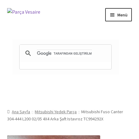
Dolaşıma
İçeriğe
Menü
geç
geç
Gizlilik ve Güvenlik
Mesafeli Satış Sözleşmesi
İade ve Teslimat Şartları
Ürün Gönderimi ve Saatleri
Ana Sayfa
Mitsubishi Yedek Parça
Mitsubishi Fuso Canter
304-444 L200 02/05 4X4 Arka Şaft Istavroz TC994292X