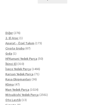
276
Diğer
276
ürün
1
2. El Araç
1
ürün
173
Aparat - Özel Takım
173
67
ürün
Civata Grubu
67
1
ürün
Gıda
1
ürün
50
HFKanuni Yedek Parça
50
310
ürün
İkinci El
310
ürün
1466
İveco Yedek Parça
1466
71
ürün
Karsan Yedek Parça
71
36
ürün
Kasa Ekipmanları
36
47
ürün
Klima
47
ürün
1024
Man Yedek Parça
1024
ürün
2561
Mitsubishi Yedek Parça
2561
13
ürün
Oto Lastik
13
8
ürün
Sigorta
8