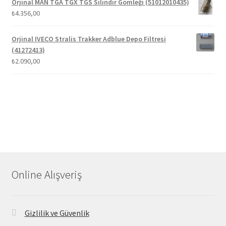
Orjinal MAN TGA TGX TGS Silindir Gömleği (51012010435)
₺
4.356,00
Orjinal IVECO Stralis Trakker Adblue Depo Filtresi
(41272413)
₺
2.090,00
Online Alışveriş
Gizlilik ve Güvenlik