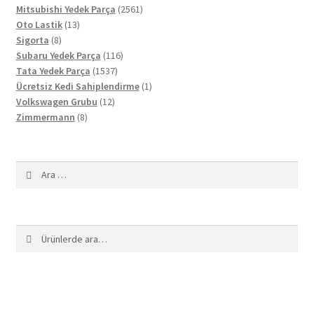
ürün
2561
Mitsubishi Yedek Parça
2561
13
ürün
Oto Lastik
13
8
ürün
Sigorta
8
ürün
116
Subaru Yedek Parça
116
1537
ürün
Tata Yedek Parça
1537
ürün
1
Ücretsiz Kedi Sahiplendirme
1
12
ürün
Volkswagen Grubu
12
8
ürün
Zimmermann
8
ürün
Arama:
Ara:
Ara