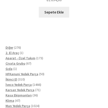
Sepete Ekle
276
Diğer
276
ürün
1
2. El Araç
1
ürün
173
Aparat - Özel Takım
173
67
ürün
Civata Grubu
67
1
ürün
Gıda
1
ürün
50
HFKanuni Yedek Parça
50
310
ürün
İkinci El
310
ürün
1466
İveco Yedek Parça
1466
71
ürün
Karsan Yedek Parça
71
36
ürün
Kasa Ekipmanları
36
47
ürün
Klima
47
ürün
1024
Man Yedek Parça
1024