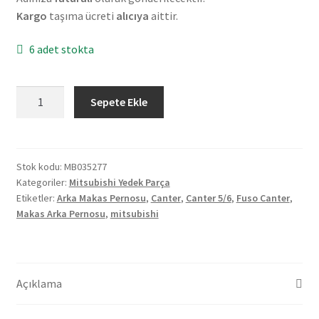
Kargo
taşıma ücreti
alıcıya
aittir.
6 adet stokta
Mitsubishi
Sepete Ekle
Fuso
Canter
5/6
Arka
Stok kodu:
MB035277
Kategoriler:
Mitsubishi Yedek Parça
Makas
Etiketler:
Arka Makas Pernosu
,
Canter
,
Canter 5/6
,
Fuso Canter
,
Pernosu
Makas Arka Pernosu
,
mitsubishi
MB035277
adet
Açıklama