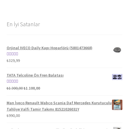
En İyi Satanlar
Orjinal IVECO Daily Kapı Hoparlörü (5801473668)
5 üzerinden
₺
329,99
5.00
oy aldı
TATA Telcoline Ön Fren Balatası
Orijinal
Şu
5 üzerinden
₺
1.300,00
₺
1.100,00
fiyat:
andaki
5.00
oy aldı
₺1.300,00.
fiyat:
Man İveco Renault Wabco Scania Daf Mercedes Kurutuculu
₺1.100,00.
Tahliye Valfi Tamir Takımı 81521026031Y
₺
990,00