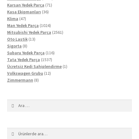
71
ürün
Karsan Yedek Parça
71
36
ürün
Kasa Ekipmanları
36
47
ürün
Klima
47
ürün
1024
Man Yedek Parça
1024
ürün
2561
Mitsubishi Yedek Parça
2561
13
ürün
Oto Lastik
13
8
ürün
Sigorta
8
ürün
116
Subaru Yedek Parça
116
1537
ürün
Tata Yedek Parça
1537
ürün
1
Ücretsiz Kedi Sahiplendirme
1
12
ürün
Volkswagen Grubu
12
8
ürün
Zimmermann
8
ürün
Arama:
Ara:
Ara