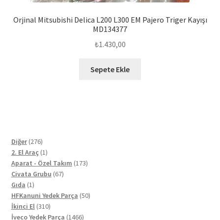
Orjinal Mitsubishi Delica L200 L300 EM Pajero Triger Kayışı
MD134377
₺
1.430,00
Sepete Ekle
276
Diğer
276
ürün
1
2. El Araç
1
ürün
173
Aparat - Özel Takım
173
67
ürün
Civata Grubu
67
1
ürün
Gıda
1
ürün
50
HFKanuni Yedek Parça
50
310
ürün
İkinci El
310
ürün
1466
İveco Yedek Parça
1466