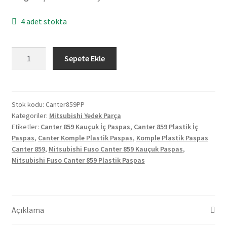
4 adet stokta
Mitsubishi
Sepete Ekle
Fuso
Canter
859
Kauçuk
Stok kodu:
Canter859PP
Kategoriler:
Mitsubishi Yedek Parça
İç
Etiketler:
Canter 859 Kauçuk İç Paspas
,
Canter 859 Plastik İç
Paspas
Paspas
,
Canter Komple Plastik Paspas
,
Komple Plastik Paspas
Komple
Canter 859
,
Mitsubishi Fuso Canter 859 Kauçuk Paspas
,
adet
Mitsubishi Fuso Canter 859 Plastik Paspas
Açıklama