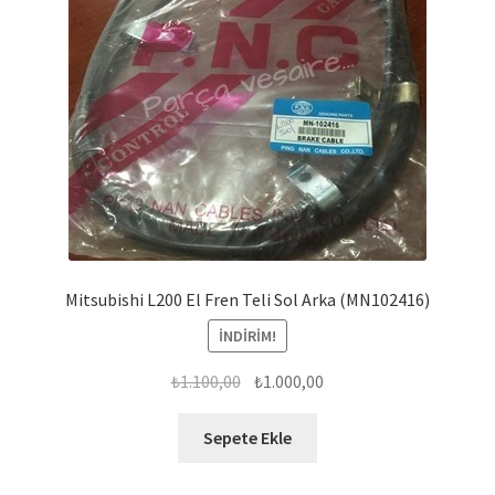
Mitsubishi L200 El Fren Teli Sol Arka (MN102416)
İNDIRIM!
Orijinal
Şu
₺
1.100,00
₺
1.000,00
fiyat:
andaki
₺1.100,00.
fiyat:
Sepete Ekle
₺1.000,00.