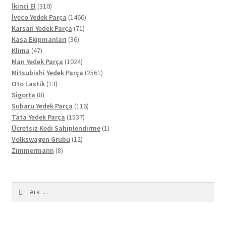
310
ürün
İkinci El
310
ürün
1466
İveco Yedek Parça
1466
71
ürün
Karsan Yedek Parça
71
36
ürün
Kasa Ekipmanları
36
47
ürün
Klima
47
ürün
1024
Man Yedek Parça
1024
ürün
2561
Mitsubishi Yedek Parça
2561
13
ürün
Oto Lastik
13
8
ürün
Sigorta
8
ürün
116
Subaru Yedek Parça
116
1537
ürün
Tata Yedek Parça
1537
ürün
1
Ücretsiz Kedi Sahiplendirme
1
12
ürün
Volkswagen Grubu
12
8
ürün
Zimmermann
8
ürün
Arama: