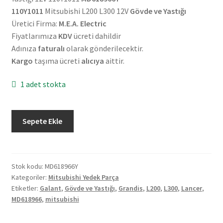
110Y1011
Mitsubishi L200 L300 12V
Gövde ve Yastığı
Üretici Firma:
M.E.A. Electric
Fiyatlarımıza
KDV
ücreti dahildir
Adınıza
faturalı
olarak gönderilecektir.
Kargo
taşıma ücreti
alıcıya
aittir.
1 adet stokta
Mitsubishi
Sepete Ekle
Galant
Lancer
Grandis
L200
Stok kodu:
MD618966Y
Kategoriler:
Mitsubishi Yedek Parça
L300
Etiketler:
Galant
,
Gövde ve Yastığı
,
Grandis
,
L200
,
L300
,
Lancer
,
Gövde
MD618966
,
mitsubishi
ve
Yastığı