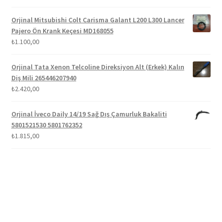
5.00
oy aldı
Orjinal Mitsubishi Colt Carisma Galant L200 L300 Lancer
Pajero Ön Krank Keçesi MD168055
₺
1.100,00
Orjinal Tata Xenon Telcoline Direksiyon Alt (Erkek) Kalın
Diş Mili 265446207940
₺
2.420,00
Orjinal İveco Daily 14/19 Sağ Dış Çamurluk Bakaliti
5801521530 5801762352
₺
1.815,00