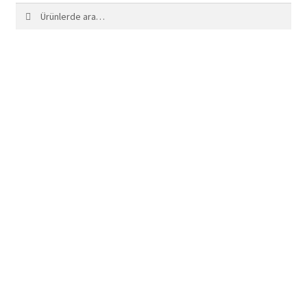
Ara:
Ara