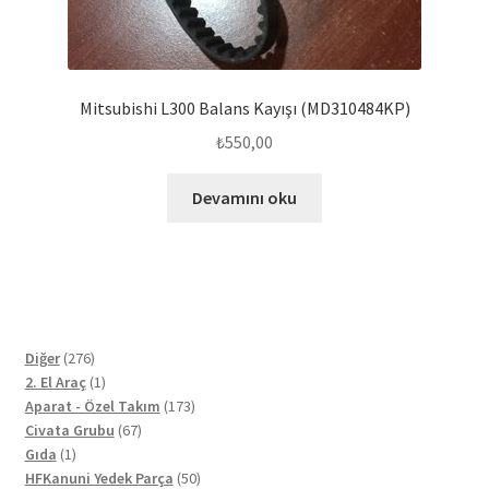
Mitsubishi L300 Balans Kayışı (MD310484KP)
₺
550,00
Devamını oku
276
Diğer
276
ürün
1
2. El Araç
1
ürün
173
Aparat - Özel Takım
173
67
ürün
Civata Grubu
67
1
ürün
Gıda
1
ürün
50
HFKanuni Yedek Parça
50