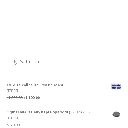
En İyi Satanlar
TATA Telcoline Ön Fren Balatası
Orijinal
Şu
5 üzerinden
₺
1.300,00
₺
1.100,00
fiyat:
andaki
5.00
oy aldı
₺1.300,00.
fiyat:
Orjinal IVECO Daily Kapı Hoparlörü (5801473668)
₺1.100,00.
5 üzerinden
₺
329,99