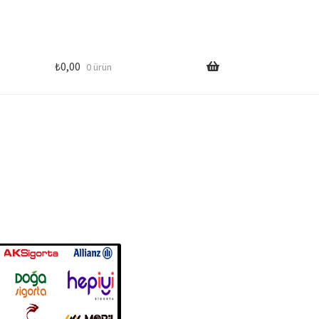
₺
0,00
0 ürün