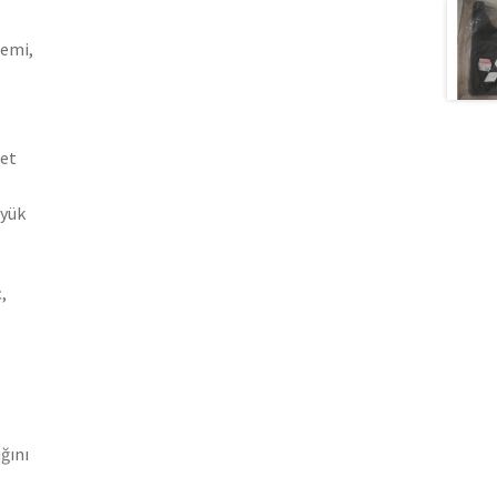
gemi,
yet
üyük
,
ğını