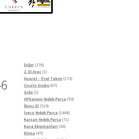
276
Diğer
276
ürün
1
2. El Araç
1
ürün
173
Aparat - Özel Takım
173
46
67
ürün
Civata Grubu
67
1
ürün
Gıda
1
ürün
50
HFKanuni Yedek Parça
50
310
ürün
İkinci El
310
ürün
1466
İveco Yedek Parça
1466
71
ürün
Karsan Yedek Parça
71
36
ürün
Kasa Ekipmanları
36
47
ürün
Klima
47