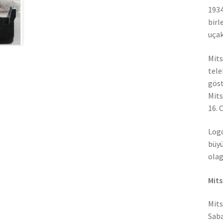
1934
birl
uçak
Mits
tele
göst
Mits
16. 
Logo
büyü
olag
Mits
Mits
Saba