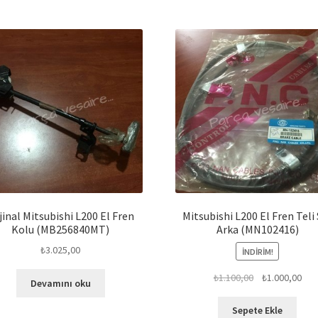
jinal Mitsubishi L200 El Fren
Mitsubishi L200 El Fren Teli
Kolu (MB256840MT)
Arka (MN102416)
₺
3.025,00
İNDIRIM!
Orijinal
Şu
₺
1.100,00
₺
1.000,00
Devamını oku
fiyat:
and
₺1.100,00.
fiya
Sepete Ekle