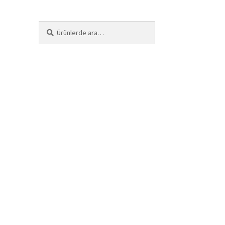
Ara:
Ara