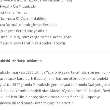
7446 Mitsubishi L200 07/09 Paçalık Ön Sağ
 Paçalık Ön Mitsubishi
ici Firma: Temsa
tlarımıza KDV ücreti dahildir
ıza faturalı olarak gönderilecektir.
o taşıma ücreti alıcıya aittir.
şmalı olduğumuz kargo firması aracılığıyla
t alıcı olarak tarafınıza gönderilecektir.
ubishi Markası Hakkında
ubishi markası 1870 yılında Yataro Iwasaki tarafından bir gemicili
ası olarak kuruldu. Mitsubishi markasının otomotiv sektöründeki
yesi ise 1917 yılında Mitsubishi gemi inşaatı alanında faaliyet gös
etin, ilk otomobil modeli olan Model-A’yı üretmesi ile başladı. Dev
vlileri için lüks bir araç olarak tasarlanan Model-A, Japonya
hindeki ilk seri olarak üretimi yapılan araçtır.