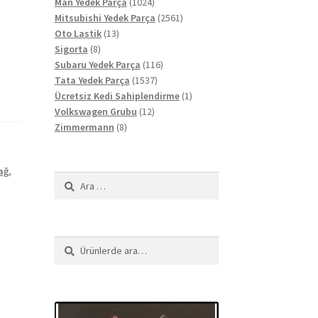
ürün
1024
Man Yedek Parça
1024
ürün
2561
Mitsubishi Yedek Parça
2561
13
ürün
Oto Lastik
13
8
ürün
Sigorta
8
ürün
116
Subaru Yedek Parça
116
1537
ürün
Tata Yedek Parça
1537
ürün
1
Ücretsiz Kedi Sahiplendirme
1
12
ürün
Volkswagen Grubu
12
8
ürün
Zimmermann
8
ürün
ağ
,
Arama:
Ara:
Ara