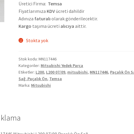
Üretici Firma:
Temsa
Fiyatlarımıza
KDV
ücreti dahildir
Adınıza
faturalı
olarak gönderilecektir.
Kargo
taşıma ücreti
alıcıya
aittir.
Stokta yok
Stok kodu:
MN117446
Kategoriler:
Mitsubishi Yedek Parça
Etiketler:
L200
,
L200 07/09
,
mitsubishi
,
MN117446
,
Paçalık Ön S
Sağ .Paçalık Ön
,
Temsa
Marka:
Mitsubishi
ıklama