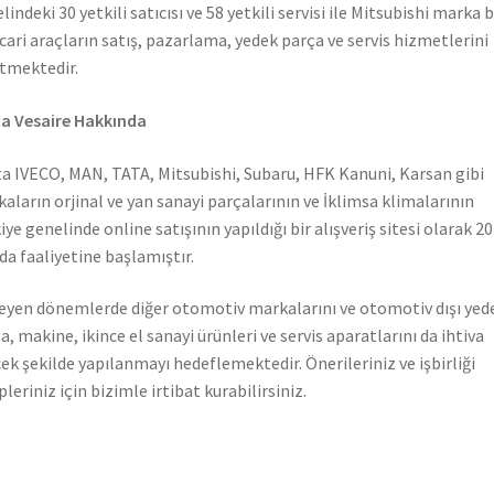
lindeki 30 yetkili satıcısı ve 58 yetkili servisi ile Mitsubishi marka 
icari araçların satış, pazarlama, yedek parça ve servis hizmetlerini
tmektedir.
a Vesaire Hakkında
a IVECO, MAN, TATA, Mitsubishi, Subaru, HFK Kanuni, Karsan gibi
aların orjinal ve yan sanayi parçalarının ve İklimsa klimalarının
iye genelinde online satışının yapıldığı bir alışveriş sitesi olarak 2
nda faaliyetine başlamıştır.
leyen dönemlerde diğer otomotiv markalarını ve otomotiv dışı yed
a, makine, ikince el sanayi ürünleri ve servis aparatlarını da ihtiva
ek şekilde yapılanmayı hedeflemektedir. Önerileriniz ve işbirliği
pleriniz için bizimle irtibat kurabilirsiniz.