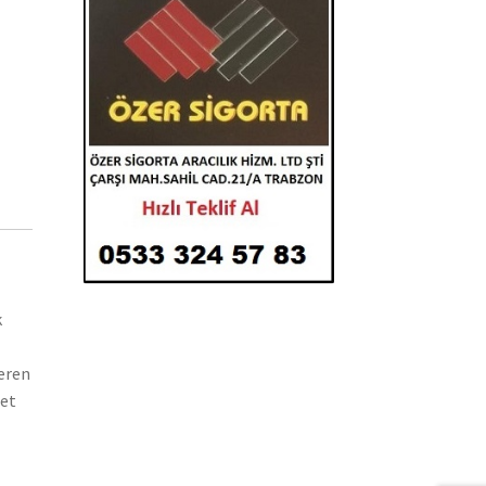
k
teren
let