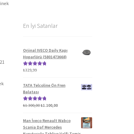
binek
En İyi Satanlar
Orjinal IVECO Daily Kapı
Hoparlörü (5801473668)
021
₺
329,99
5 üzerinden
5.00
oy aldı
ek
TATA Telcoline Ön Fren
Balatası
Orijinal
Şu
₺
1.300,00
₺
1.100,00
5 üzerinden
fiyat:
andaki
5.00
oy aldı
₺1.300,00.
fiyat:
Man İveco Renault Wabco
₺1.100,00.
Scania Daf Mercedes
Kurutuculu Tahliye Valfi Tamir