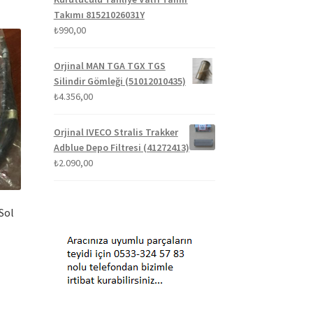
Takımı 81521026031Y
₺
990,00
Orjinal MAN TGA TGX TGS
Silindir Gömleği (51012010435)
₺
4.356,00
Orjinal IVECO Stralis Trakker
Adblue Depo Filtresi (41272413)
₺
2.090,00
 Sol
aki
t: