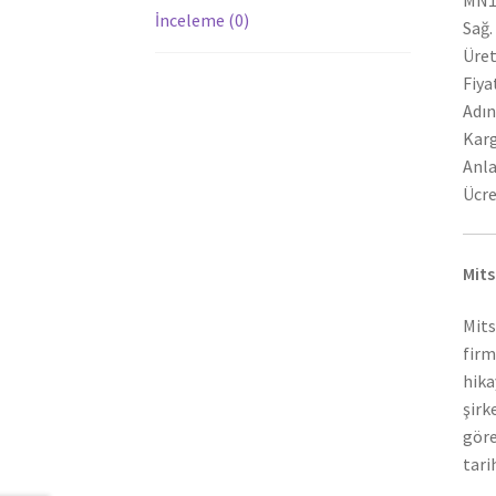
MN11
İnceleme (0)
Sağ.
Üret
Fiya
Adın
Karg
Anla
Ücre
Mits
Mits
firm
hika
şirk
göre
tari