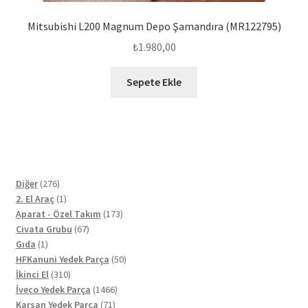
Mitsubishi L200 Magnum Depo Şamandıra (MR122795)
₺
1.980,00
Sepete Ekle
276
Diğer
276
ürün
1
2. El Araç
1
ürün
173
Aparat - Özel Takım
173
67
ürün
Civata Grubu
67
1
ürün
Gıda
1
ürün
50
HFKanuni Yedek Parça
50
310
ürün
İkinci El
310
ürün
1466
İveco Yedek Parça
1466
71
ürün
Karsan Yedek Parça
71