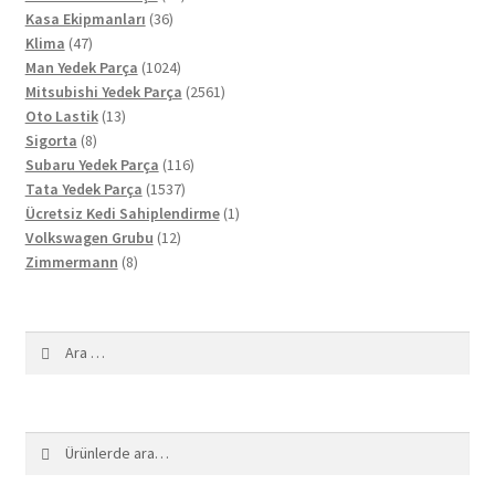
36
ürün
Kasa Ekipmanları
36
47
ürün
Klima
47
ürün
1024
Man Yedek Parça
1024
ürün
2561
Mitsubishi Yedek Parça
2561
13
ürün
Oto Lastik
13
8
ürün
Sigorta
8
ürün
116
Subaru Yedek Parça
116
1537
ürün
Tata Yedek Parça
1537
ürün
1
Ücretsiz Kedi Sahiplendirme
1
12
ürün
Volkswagen Grubu
12
8
ürün
Zimmermann
8
ürün
Arama:
Ara:
Ara