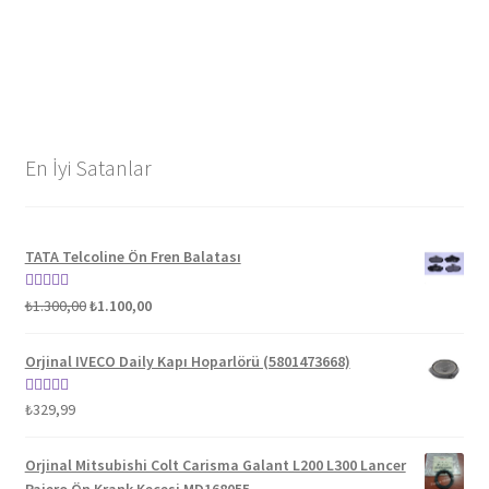
En İyi Satanlar
TATA Telcoline Ön Fren Balatası
Orijinal
Şu
5 üzerinden
₺
1.300,00
₺
1.100,00
fiyat:
andaki
5.00
oy aldı
₺1.300,00.
fiyat:
Orjinal IVECO Daily Kapı Hoparlörü (5801473668)
₺1.100,00.
5 üzerinden
₺
329,99
5.00
oy aldı
Orjinal Mitsubishi Colt Carisma Galant L200 L300 Lancer