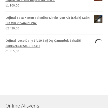
Pajero Ön Krank Keçesi MD168055
₺
1.100,00
Orjinal Tata Xenon Telcoline Direksiyon Alt (Erkek) Kalın
Diş Mili 265446207940
₺
2.420,00
Orjinal İveco Daily 14/19 Sağ Dış Çamurluk Bakaliti
5801521530 5801762352
₺
1.815,00
Online Alışveriş