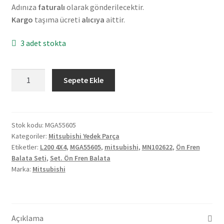
Adınıza
faturalı
olarak gönderilecektir.
Kargo
taşıma ücreti
alıcıya
aittir.
3 adet stokta
Mitsubishi
Sepete Ekle
L200
4X4
01/06
Ön
Stok kodu:
MGA55605
Kategoriler:
Mitsubishi Yedek Parça
Fren
Etiketler:
L200 4X4
,
MGA55605
,
mitsubishi
,
MN102622
,
Ön Fren
Balata
Balata Seti
,
Set. Ön Fren Balata
Seti
Marka:
Mitsubishi
MN102622
MGA55605
adet
Açıklama