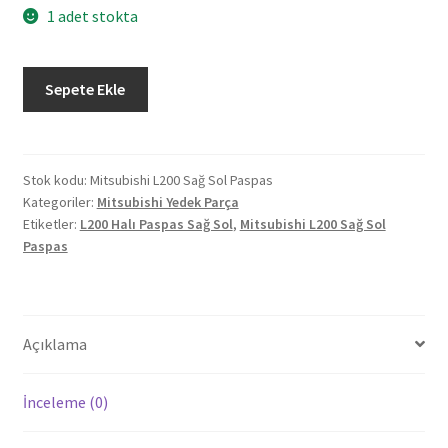
1 adet stokta
Mitsubishi
Sepete Ekle
L200
Araç
İçi
Halı
Stok kodu:
Mitsubishi L200 Sağ Sol Paspas
Kategoriler:
Mitsubishi Yedek Parça
Paspas
Etiketler:
L200 Halı Paspas Sağ Sol
,
Mitsubishi L200 Sağ Sol
Sağ
Paspas
Sol
Siyah
Martaş
adet
Açıklama
İnceleme (0)