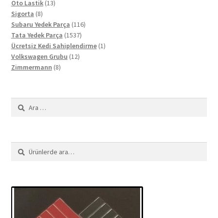
13
ürün
Oto Lastik
13
8
ürün
Sigorta
8
ürün
116
Subaru Yedek Parça
116
1537
ürün
Tata Yedek Parça
1537
ürün
1
Ücretsiz Kedi Sahiplendirme
1
12
ürün
Volkswagen Grubu
12
8
ürün
Zimmermann
8
ürün
Arama:
Ara:
Ara