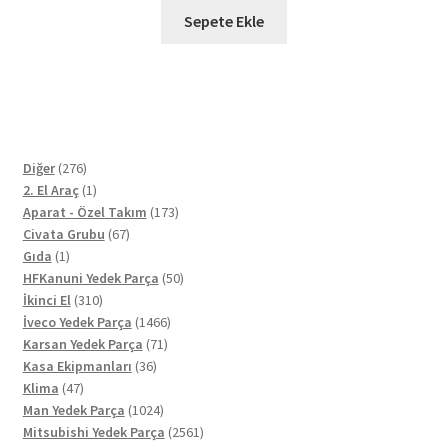
Sepete Ekle
276
Diğer
276
ürün
1
2. El Araç
1
ürün
173
Aparat - Özel Takım
173
67
ürün
Civata Grubu
67
1
ürün
Gıda
1
ürün
50
HFKanuni Yedek Parça
50
310
ürün
İkinci El
310
ürün
1466
İveco Yedek Parça
1466
71
ürün
Karsan Yedek Parça
71
36
ürün
Kasa Ekipmanları
36
47
ürün
Klima
47
ürün
1024
Man Yedek Parça
1024
ürün
2561
Mitsubishi Yedek Parça
2561