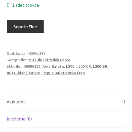
1 adet stokta
Mitsubishi
Sepete Ekle
L200-
CR
Pajero
Arka
Stok kodu:
4600A122Y
Kategoriler:
Mitsubishi Yedek Parça
Balata
Etiketler:
4600A122
,
Arka Balata
,
L200
,
L200-CR
,
L200-SR
,
4600A122
mitsubishi
,
Pajero
,
Papuç Balata Arka Fren
adet
Açıklama
İnceleme (0)