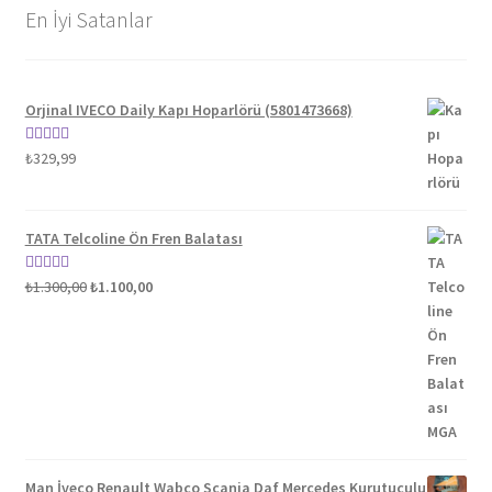
En İyi Satanlar
Orjinal IVECO Daily Kapı Hoparlörü (5801473668)
5 üzerinden
₺
329,99
5.00
oy aldı
TATA Telcoline Ön Fren Balatası
Orijinal
Şu
5 üzerinden
₺
1.300,00
₺
1.100,00
fiyat:
andaki
5.00
oy aldı
₺1.300,00.
fiyat:
₺1.100,00.
Man İveco Renault Wabco Scania Daf Mercedes Kurutuculu