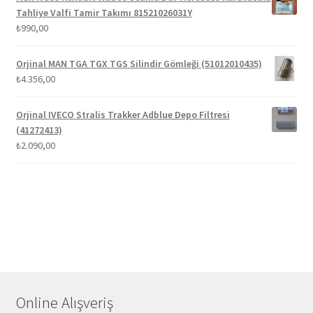
Tahliye Valfi Tamir Takımı 81521026031Y
₺
990,00
Orjinal MAN TGA TGX TGS Silindir Gömleği (51012010435)
₺
4.356,00
Orjinal IVECO Stralis Trakker Adblue Depo Filtresi
(41272413)
₺
2.090,00
Online Alışveriş