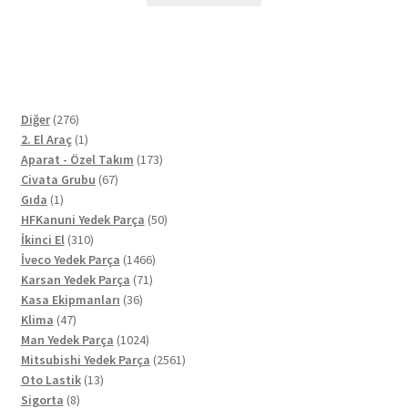
276
Diğer
276
ürün
1
2. El Araç
1
ürün
173
Aparat - Özel Takım
173
67
ürün
Civata Grubu
67
1
ürün
Gıda
1
ürün
50
HFKanuni Yedek Parça
50
310
ürün
İkinci El
310
ürün
1466
İveco Yedek Parça
1466
71
ürün
Karsan Yedek Parça
71
36
ürün
Kasa Ekipmanları
36
47
ürün
Klima
47
ürün
1024
Man Yedek Parça
1024
ürün
2561
Mitsubishi Yedek Parça
2561
13
ürün
Oto Lastik
13
8
ürün
Sigorta
8