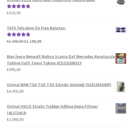
₺
329,99
5 üzerinden
5.00
oy aldı
TATA Telcoline Ön Fren Balatası
Orijinal
Şu
₺
1.300,00
₺
1.100,00
5 üzerinden
fiyat:
andaki
5.00
oy aldı
₺1.300,00.
fiyat:
Man İveco Renault Wabco Scania Daf Mercedes Kurutuculu
₺1.100,00.
Tahliye Valfi Tamir Takımı 81521026031Y
₺
990,00
Orjinal MAN TGA TGX TGS Silindir Gömleği (51012010435)
₺
4.356,00
Orjinal IVECO Stralis Trakker Adblue Depo Filtresi
(41272413)
₺
2.090,00