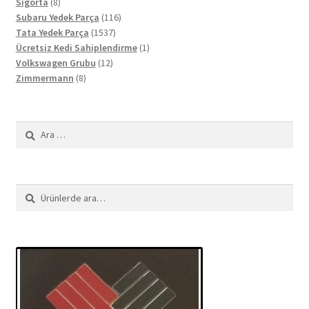
8
ürün
Sigorta
8
ürün
116
Subaru Yedek Parça
116
1537
ürün
Tata Yedek Parça
1537
ürün
1
Ücretsiz Kedi Sahiplendirme
1
12
ürün
Volkswagen Grubu
12
8
ürün
Zimmermann
8
ürün
Arama:
Ara:
Ara