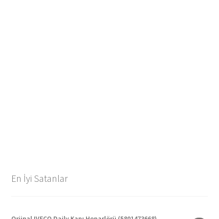
En İyi Satanlar
Orjinal IVECO Daily Kapı Hoparlörü (5801473668)