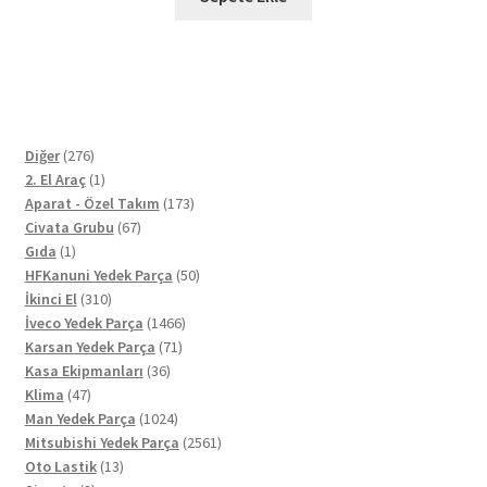
276
Diğer
276
ürün
1
2. El Araç
1
ürün
173
Aparat - Özel Takım
173
67
ürün
Civata Grubu
67
1
ürün
Gıda
1
ürün
50
HFKanuni Yedek Parça
50
310
ürün
İkinci El
310
ürün
1466
İveco Yedek Parça
1466
71
ürün
Karsan Yedek Parça
71
36
ürün
Kasa Ekipmanları
36
47
ürün
Klima
47
ürün
1024
Man Yedek Parça
1024
ürün
2561
Mitsubishi Yedek Parça
2561
13
ürün
Oto Lastik
13