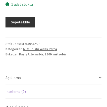
1 adet stokta
Mitsubishi
Sepete Ekle
L200
Kayış
Alternatör
MD159552KP
Stok kodu:
MD159552KP
Kategoriler:
Mitsubishi Yedek Parça
adet
Etiketler:
Kayış Alternatör
,
L200
,
mitsubishi
Açıklama
İnceleme (0)