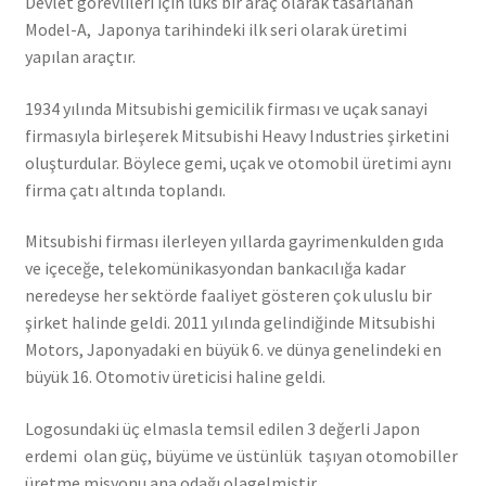
Devlet görevlileri için lüks bir araç olarak tasarlanan
Model-A, Japonya tarihindeki ilk seri olarak üretimi
yapılan araçtır.
1934 yılında Mitsubishi gemicilik firması ve uçak sanayi
firmasıyla birleşerek Mitsubishi Heavy Industries şirketini
oluşturdular. Böylece gemi, uçak ve otomobil üretimi aynı
firma çatı altında toplandı.
Mitsubishi firması ilerleyen yıllarda gayrimenkulden gıda
ve içeceğe, telekomünikasyondan bankacılığa kadar
neredeyse her sektörde faaliyet gösteren çok uluslu bir
şirket halinde geldi. 2011 yılında gelindiğinde Mitsubishi
Motors, Japonyadaki en büyük 6. ve dünya genelindeki en
büyük 16. Otomotiv üreticisi haline geldi.
Logosundaki üç elmasla temsil edilen 3 değerli Japon
erdemi olan güç, büyüme ve üstünlük taşıyan otomobiller
üretme misyonu ana odağı olagelmiştir.