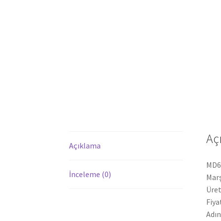
Aç
Açıklama
MD61
İnceleme (0)
Marş
Üret
Fiya
Adın