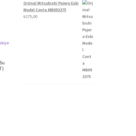
Orjinal Mitsubishi Pajero Eski
Model Conta MB092375
₺
275,00
 Su
T)