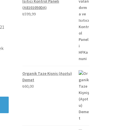
Isıtıcı Kontrol Paneli
(A8101050DA)
₺
599,99
021
ek
Organik Taze Kişniş (Aşotu)
Demet
₺
60,00