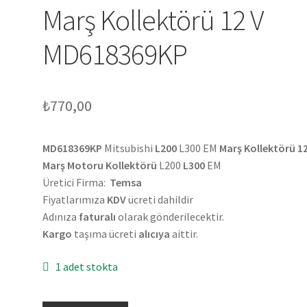
Marş Kollektörü 12 V
MD618369KP
₺
770,00
MD618369KP
Mitsubishi
L200
L300 EM
Marş Kollektörü 1
Marş Motoru Kollektörü
L200
L300
EM
Üretici Firma:
Temsa
Fiyatlarımıza
KDV
ücreti dahildir
Adınıza
faturalı
olarak gönderilecektir.
Kargo
taşıma ücreti
alıcıya
aittir.
1 adet stokta