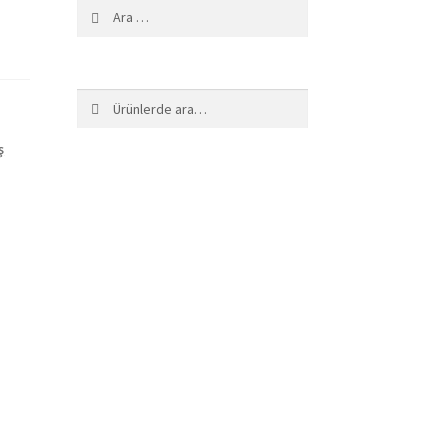
Arama:
Ara:
Ara
ş