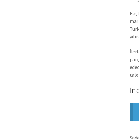
Başt
mark
Türk
yılı
İler
parç
edec
tale
İn
Sade