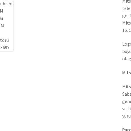
Mits
tele
göst
Mits
16. 
Logo
büyü
olag
Mits
Mits
Saba
gene
ve t
yürü
Parç