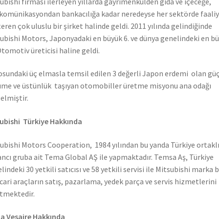
ubishi firması ilerleyen yıllarda gayrimenkulden gıda ve içeceğe,
komünikasyondan bankacılığa kadar neredeyse her sektörde faali
eren çok uluslu bir şirket halinde geldi. 2011 yılında gelindiğinde
ubishi Motors, Japonyadaki en büyük 6. ve dünya genelindeki en b
Otomotiv üreticisi haline geldi.
sundaki üç elmasla temsil edilen 3 değerli Japon erdemi olan güç
me ve üstünlük taşıyan otomobiller üretme misyonu ana odağı
elmiştir.
ubishi Türkiye Hakkında
ubishi Motors Cooperation, 1984 yılından bu yanda Türkiye ortaklı
ncı gruba ait Tema Global AŞ ile yapmaktadır. Temsa Aş, Türkiye
lindeki 30 yetkili satıcısı ve 58 yetkili servisi ile Mitsubishi marka 
icari araçların satış, pazarlama, yedek parça ve servis hizmetlerini
tmektedir.
a Vesaire Hakkında