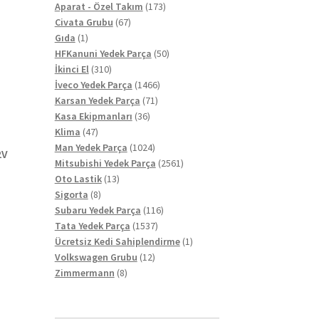
ürün
173
Aparat - Özel Takım
173
67
ürün
Civata Grubu
67
1
ürün
Gıda
1
ürün
50
HFKanuni Yedek Parça
50
310
ürün
İkinci El
310
ürün
1466
İveco Yedek Parça
1466
71
ürün
Karsan Yedek Parça
71
36
ürün
Kasa Ekipmanları
36
47
ürün
Klima
47
ürün
1024
Man Yedek Parça
1024
2V
ürün
2561
Mitsubishi Yedek Parça
2561
13
ürün
Oto Lastik
13
8
ürün
Sigorta
8
ürün
116
Subaru Yedek Parça
116
1537
ürün
Tata Yedek Parça
1537
ürün
1
Ücretsiz Kedi Sahiplendirme
1
12
ürün
Volkswagen Grubu
12
8
ürün
Zimmermann
8
ürün