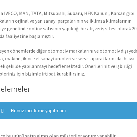
a IVECO, MAN, TATA, Mitsubishi, Subaru, HFK Kanuni, Karsan gibi
aların orjinal ve yan sanayi parçalarının ve İklimsa klimalarının
iye genelinde online satışının yapıldığı bir alışveriş sitesi olarak 2
nda faaliyetine başlamıştır.
leyen dönemlerde diğer otomotiv markalarını ve otomotiv dışı yed
a, makine, ikince el sanayi ürünleri ve servis aparatlarını da ihtiva
ek şekilde yapılanmayı hedeflemektedir. Önerileriniz ve işbirliği
pleriniz için bizimle irtibat kurabilirsiniz.
celemeler
Henüz inceleme yapılmadı.
ce bu ürünü satın almış olan müşteriler yorum yapabilir.