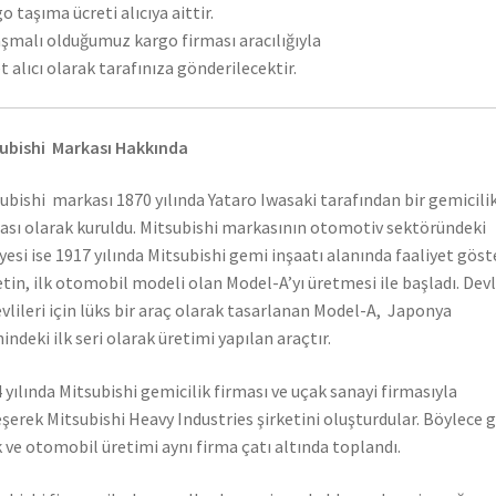
o taşıma ücreti alıcıya aittir.
şmalı olduğumuz kargo firması aracılığıyla
t alıcı olarak tarafınıza gönderilecektir.
ubishi Markası Hakkında
ubishi markası 1870 yılında Yataro Iwasaki tarafından bir gemicili
ası olarak kuruldu. Mitsubishi markasının otomotiv sektöründeki
yesi ise 1917 yılında Mitsubishi gemi inşaatı alanında faaliyet gös
etin, ilk otomobil modeli olan Model-A’yı üretmesi ile başladı. Dev
vlileri için lüks bir araç olarak tasarlanan Model-A, Japonya
hindeki ilk seri olarak üretimi yapılan araçtır.
 yılında Mitsubishi gemicilik firması ve uçak sanayi firmasıyla
eşerek Mitsubishi Heavy Industries şirketini oluşturdular. Böylece 
 ve otomobil üretimi aynı firma çatı altında toplandı.