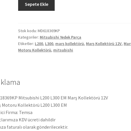
Mitsubishi
Sepete Ekle
L200
L300
EM
Marş
Stok kodu:
MD618369KP
Kategoriler:
Mitsubishi Yedek Parça
Kollektörü
Etiketler:
L200
,
L300
,
marş kollektörü
,
Marş Kollektörü 12V
,
Mar
12
Motoru Kollektörü
,
mitsubishi
V
MD618369KP
adet
ıklama
8369KP Mitsubishi L200 L300 EM Marş Kollektörü 12V
 Motoru Kollektörü L200 L300 EM
ici Firma: Temsa
tlarımıza KDV ücreti dahildir
ıza faturalı olarak gönderilecektir.