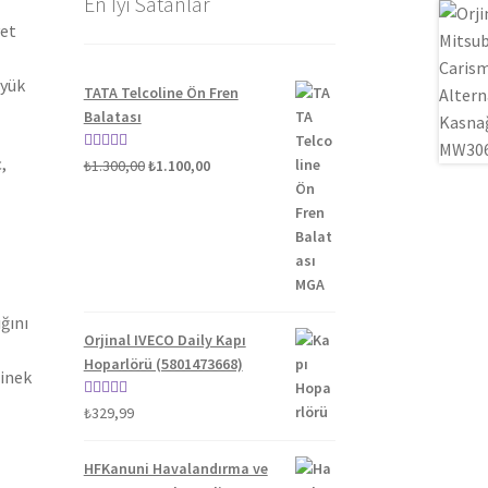
En İyi Satanlar
yet
üyük
TATA Telcoline Ön Fren
Balatası
,
Orijinal
Şu
5 üzerinden
₺
1.300,00
₺
1.100,00
fiyat:
andaki
5.00
oy aldı
₺1.300,00.
fiyat:
₺1.100,00.
ğını
Orjinal IVECO Daily Kapı
Hoparlörü (5801473668)
binek
5 üzerinden
₺
329,99
5.00
oy aldı
HFKanuni Havalandırma ve