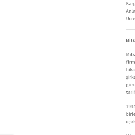
Karg
Anla
Ücre
Mits
Mits
firm
hika
şirk
göre
tari
1934
birl
uçak