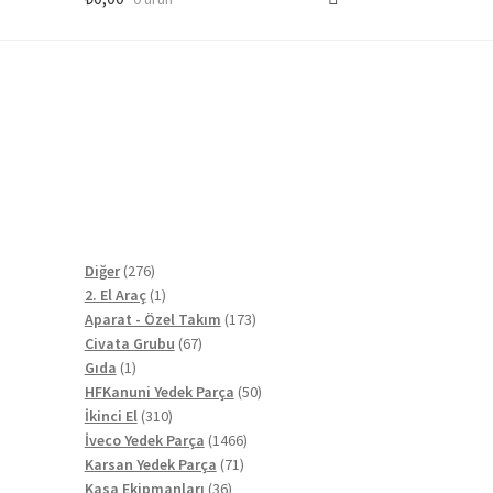
276
Diğer
276
ürün
1
2. El Araç
1
ürün
173
Aparat - Özel Takım
173
67
ürün
Civata Grubu
67
1
ürün
Gıda
1
ürün
50
HFKanuni Yedek Parça
50
310
ürün
İkinci El
310
ürün
1466
İveco Yedek Parça
1466
71
ürün
Karsan Yedek Parça
71
36
ürün
Kasa Ekipmanları
36