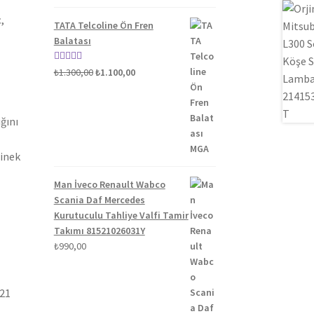
5.00
oy aldı
,
TATA Telcoline Ön Fren
Balatası
Orijinal
Şu
5 üzerinden
₺
1.300,00
₺
1.100,00
fiyat:
andaki
5.00
oy aldı
₺1.300,00.
fiyat:
₺1.100,00.
ğını
binek
Man İveco Renault Wabco
Scania Daf Mercedes
Kurutuculu Tahliye Valfi Tamir
Takımı 81521026031Y
₺
990,00
021