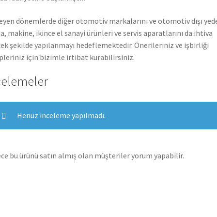
leyen dönemlerde diğer otomotiv markalarını ve otomotiv dışı yed
a, makine, ikince el sanayi ürünleri ve servis aparatlarını da ihtiva
ek şekilde yapılanmayı hedeflemektedir. Önerileriniz ve işbirliği
pleriniz için bizimle irtibat kurabilirsiniz.
celemeler
Henüz inceleme yapılmadı.
ce bu ürünü satın almış olan müşteriler yorum yapabilir.