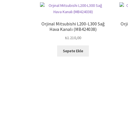
Orjinal Mitsubishi L200-L300 Sağ
Orj
Hava Kanalı (MB424038)
₺
1.210,00
Sepete Ekle