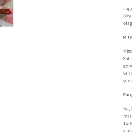
Logo
büyü
olag
Mits
Mits
Saba
gene
ve t
yürü
Parç
Başt
mark
Türk
yılı