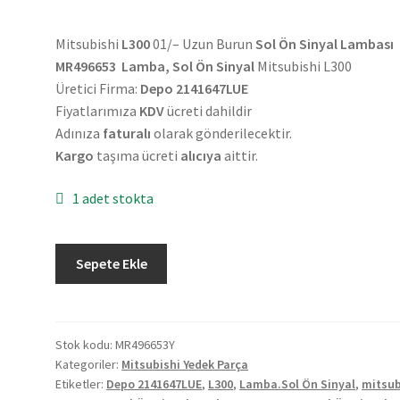
Mitsubishi
L300
01/– Uzun Burun
Sol Ön Sinyal Lambası
MR496653 Lamba, Sol Ön Sinyal
Mitsubishi L300
Üretici Firma:
Depo 2141647LUE
Fiyatlarımıza
KDV
ücreti dahildir
Adınıza
faturalı
olarak gönderilecektir.
Kargo
taşıma ücreti
alıcıya
aittir.
1 adet stokta
Mitsubishi
Sepete Ekle
L300
Uzun
Burun
Sol
Stok kodu:
MR496653Y
Kategoriler:
Mitsubishi Yedek Parça
Ön
Etiketler:
Depo 2141647LUE
,
L300
,
Lamba.Sol Ön Sinyal
,
mitsub
Sinyal