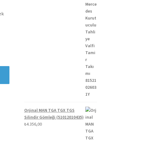
ek
Orjinal MAN TGA TGX TGS
Silindir Gömleği (51012010435)
₺
4.356,00