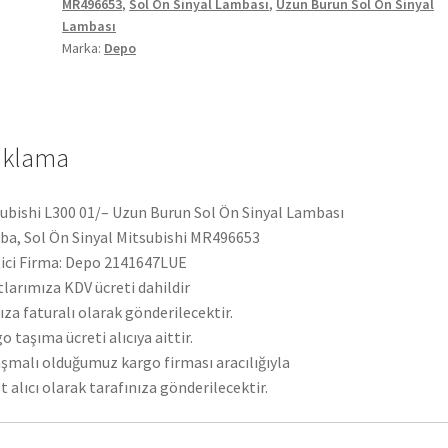
MR496653
,
Sol Ön Sinyal Lambası
,
Uzun Burun Sol Ön Sinyal
Lambası
Lambası
MR496653
Marka:
Depo
adet
ıklama
ubishi L300 01/– Uzun Burun Sol Ön Sinyal Lambası
a, Sol Ön Sinyal Mitsubishi MR496653
ici Firma: Depo 2141647LUE
tlarımıza KDV ücreti dahildir
ıza faturalı olarak gönderilecektir.
o taşıma ücreti alıcıya aittir.
şmalı olduğumuz kargo firması aracılığıyla
t alıcı olarak tarafınıza gönderilecektir.