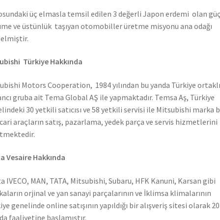
sundaki üç elmasla temsil edilen 3 değerli Japon erdemi olan güç
me ve üstünlük taşıyan otomobiller üretme misyonu ana odağı
elmiştir.
ubishi Türkiye Hakkında
ubishi Motors Cooperation, 1984 yılından bu yanda Türkiye ortaklı
ncı gruba ait Tema Global AŞ ile yapmaktadır. Temsa Aş, Türkiye
lindeki 30 yetkili satıcısı ve 58 yetkili servisi ile Mitsubishi marka 
icari araçların satış, pazarlama, yedek parça ve servis hizmetlerini
tmektedir.
a Vesaire Hakkında
a IVECO, MAN, TATA, Mitsubishi, Subaru, HFK Kanuni, Karsan gibi
aların orjinal ve yan sanayi parçalarının ve İklimsa klimalarının
iye genelinde online satışının yapıldığı bir alışveriş sitesi olarak 2
nda faaliyetine başlamıştır.