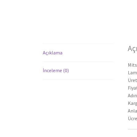
Aç
Açıklama
Mits
İnceleme (0)
Lamb
Üret
Fiya
Adın
Karg
Anla
Ücre