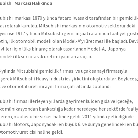
ubishi Markası Hakkında
ubishi markası 1870 yılında Yataro Iwasaki tarafından bir gemicili
ası olarak kuruldu. Mitsubishi markasının otomotiv sektöründeki
yesi ise 1917 yılında Mitsubishi gemi inşaatı alanında faaliyet gös
etin, ilk otomobil modeli olan Model-A’yı üretmesi ile başladı. Dev
vlileri için lüks bir araç olarak tasarlanan Model-A, Japonya
hindeki ilk seri olarak üretimi yapılan araçtır.
 yılında Mitsubishi gemicilik firması ve uçak sanayi firmasıyla
eşerek Mitsubishi Heavy Industries şirketini oluşturdular. Böylece 
 ve otomobil üretimi aynı firma çatı altında toplandı.
ubishi firması ilerleyen yıllarda gayrimenkulden gıda ve içeceğe,
komünikasyondan bankacılığa kadar neredeyse her sektörde faali
eren çok uluslu bir şirket halinde geldi. 2011 yılında gelindiğinde
ubishi Motors, Japonyadaki en büyük 6. ve dünya genelindeki en b
Otomotiv üreticisi haline geldi.