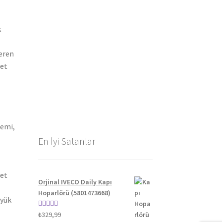
k
teren
let
gemi,
En İyi Satanlar
yet
Orjinal IVECO Daily Kapı
Hoparlörü (5801473668)
üyük
5 üzerinden
₺
329,99