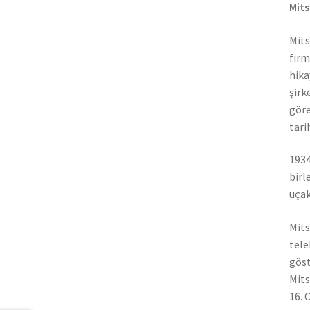
Mits
Mits
firm
hika
şirk
göre
tari
1934
birl
uçak
Mits
tele
göst
Mits
16. 