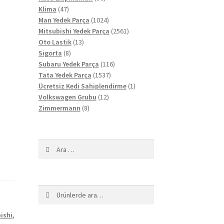
47
ürün
Klima
47
ürün
1024
Man Yedek Parça
1024
ürün
2561
Mitsubishi Yedek Parça
2561
13
ürün
Oto Lastik
13
8
ürün
Sigorta
8
ürün
116
Subaru Yedek Parça
116
1537
ürün
Tata Yedek Parça
1537
ürün
1
Ücretsiz Kedi Sahiplendirme
1
12
ürün
Volkswagen Grubu
12
8
ürün
Zimmermann
8
ürün
Arama:
Ara:
Ara
ishi
,